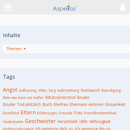
Inhalte
Artikel
Themen
Tags
Angst
Austausch
Aufbarung, offen, Sarg
Auferstehung
Beerdigung
Blitztod;Herztod
Bruder
Bitte wer kann mir helfen
Bruder Tod plötzlich
Buch
Ehefrau
Ehemann verloren
Einsamkeit
Eltern
Frau
Einzelkind
Erfahrungen, Freunde
Fremdbestimmtheit
Geschwister
Herzinfarkt
Hilfe
Hilflosigkeit
Gedenkseite
Ich vermisse dich so
Ich vermisse ihn so
Hoffnungslosigkeit