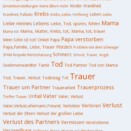
Kinder
Krankheit
Jenseitsvorstellungen
Keine Eltern mehr
Krebs
Leben
Krankheit, Palliativ
Krebs, Liebe, Hoffnung
Liebe
Mama
Liebe meines Lebens
Liebe, Tod, spüren, fühlen
Mama, Mutter, Krebs, tot,
Mama, tot, trauer
Mama tot
Papa verstorben
Mein Sohn ist tot!
Onkel
Papa
Papa,Familie, Liebe, Trauer
Plötzlich
Problem mit dem Schwager
Schmerz
SPAM Respekt Wertschätzung
Schock, Trauer, Angst
Tod
Seelenverwandter
Tante
Tod Partner
Tod von Mama
Trauer
Tod, Trauer, Verlust
Todestag
Tot
Trauer um Partner
Trauerprozess
Trauerarbeit
Vater
Unfall
Vater, Verlust
Treffen Trauer
Verlust
Verloren
Vater,Verlust,ehemann,Freund,
Verlobter
Verlust der Eltern
Verlust der großen Liebe
Verlust des Partners
Vermissen
Verstorbene
Verzweiflung
Vollwaise
Waise
Warum er?
Wiedersehen