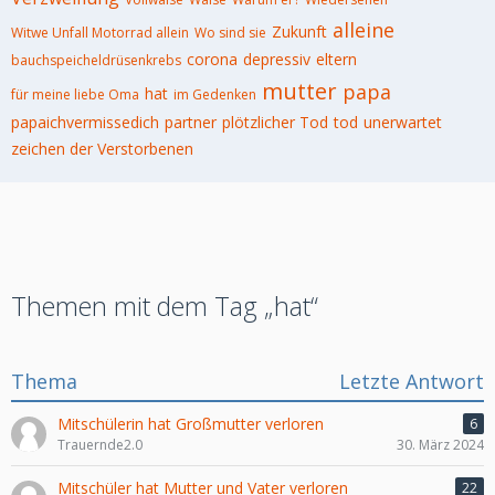
alleine
Zukunft
Witwe Unfall Motorrad allein
Wo sind sie
corona
depressiv
eltern
bauchspeicheldrüsenkrebs
mutter
papa
hat
für meine liebe Oma
im Gedenken
papaichvermissedich
partner
plötzlicher Tod
tod
unerwartet
zeichen der Verstorbenen
Themen mit dem Tag „hat“
Thema
Letzte Antwort
Mitschülerin hat Großmutter verloren
6
Trauernde2.0
30. März 2024
Mitschüler hat Mutter und Vater verloren
22