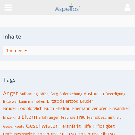
Inhalte
Artikel
Themen
Tags
Angst
Austausch
Aufbarung, offen, Sarg
Auferstehung
Beerdigung
Blitztod;Herztod
Bruder
Bitte wer kann mir helfen
Bruder Tod plötzlich
Buch
Ehefrau
Ehemann verloren
Einsamkeit
Eltern
Frau
Einzelkind
Erfahrungen, Freunde
Fremdbestimmtheit
Geschwister
Herzinfarkt
Hilfe
Hilflosigkeit
Gedenkseite
Ich vermisse dich so
Ich vermisse ihn so
Hoffnungslosigkeit