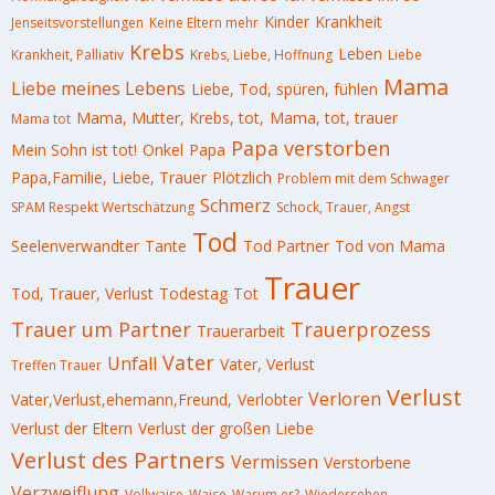
Kinder
Krankheit
Jenseitsvorstellungen
Keine Eltern mehr
Krebs
Leben
Krankheit, Palliativ
Krebs, Liebe, Hoffnung
Liebe
Mama
Liebe meines Lebens
Liebe, Tod, spüren, fühlen
Mama, Mutter, Krebs, tot,
Mama, tot, trauer
Mama tot
Papa verstorben
Mein Sohn ist tot!
Onkel
Papa
Papa,Familie, Liebe, Trauer
Plötzlich
Problem mit dem Schwager
Schmerz
SPAM Respekt Wertschätzung
Schock, Trauer, Angst
Tod
Seelenverwandter
Tante
Tod Partner
Tod von Mama
Trauer
Tod, Trauer, Verlust
Todestag
Tot
Trauer um Partner
Trauerprozess
Trauerarbeit
Vater
Unfall
Vater, Verlust
Treffen Trauer
Verlust
Verloren
Vater,Verlust,ehemann,Freund,
Verlobter
Verlust der Eltern
Verlust der großen Liebe
Verlust des Partners
Vermissen
Verstorbene
Verzweiflung
Vollwaise
Waise
Warum er?
Wiedersehen