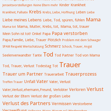
Kinder
Krankheit
Jenseitsvorstellungen
Keine Eltern mehr
Krebs
Leben
Krankheit, Palliativ
Krebs, Liebe, Hoffnung
Liebe
Mama
Liebe meines Lebens
Liebe, Tod, spüren, fühlen
Mama, Mutter, Krebs, tot,
Mama, tot, trauer
Mama tot
Papa verstorben
Mein Sohn ist tot!
Onkel
Papa
Papa,Familie, Liebe, Trauer
Plötzlich
Problem mit dem Schwager
Schmerz
SPAM Respekt Wertschätzung
Schock, Trauer, Angst
Tod
Seelenverwandter
Tante
Tod Partner
Tod von Mama
Trauer
Tod, Trauer, Verlust
Todestag
Tot
Trauer um Partner
Trauerprozess
Trauerarbeit
Vater
Unfall
Vater, Verlust
Treffen Trauer
Verlust
Verloren
Vater,Verlust,ehemann,Freund,
Verlobter
Verlust der Eltern
Verlust der großen Liebe
Verlust des Partners
Vermissen
Verstorbene
Verzweiflung
Vollwaise
Waise
Warum er?
Wiedersehen