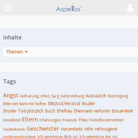
Inhalte
Artikel
Themen
Tags
Angst
Austausch
Aufbarung, offen, Sarg
Auferstehung
Beerdigung
Blitztod;Herztod
Bruder
Bitte wer kann mir helfen
Bruder Tod plötzlich
Buch
Ehefrau
Ehemann verloren
Einsamkeit
Eltern
Frau
Einzelkind
Erfahrungen, Freunde
Fremdbestimmtheit
Geschwister
Herzinfarkt
Hilfe
Hilflosigkeit
Gedenkseite
Ich vermisse dich so
Ich vermisse ihn so
Hoffnungslosigkeit