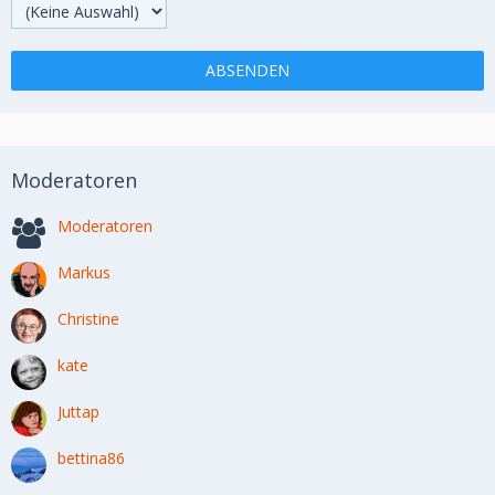
Moderatoren
Moderatoren
Markus
Christine
kate
Juttap
bettina86