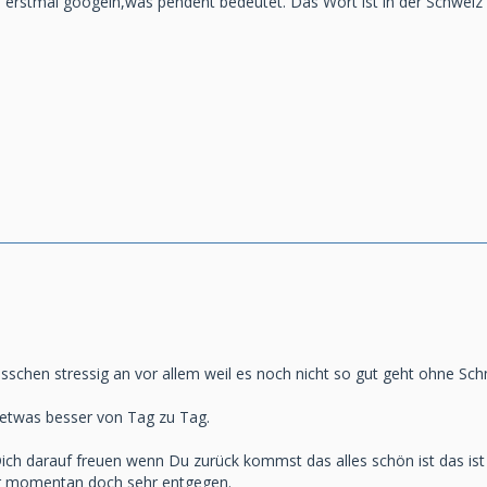
 erstmal googeln,was pendent bedeutet. Das Wort ist in der Schweiz 
isschen stressig an vor allem weil es noch nicht so gut geht ohne Sc
 etwas besser von Tag zu Tag.
ich darauf freuen wenn Du zurück kommst das alles schön ist das i
r momentan doch sehr entgegen.