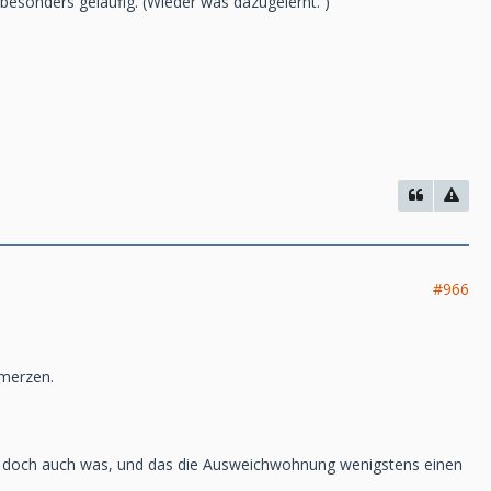
besonders geläufig. (Wieder was dazugelernt. )
#966
hmerzen.
st doch auch was, und das die Ausweichwohnung wenigstens einen