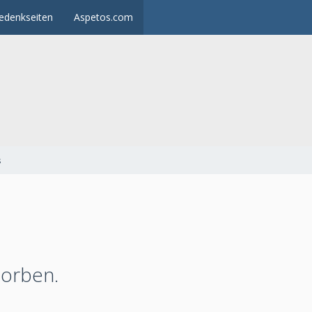
edenkseiten
Aspetos.com
s
torben.