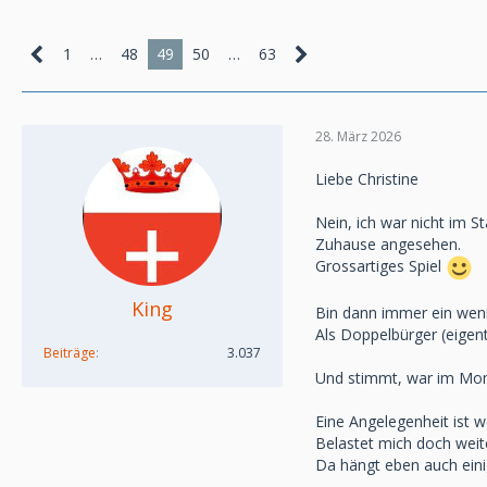
1
…
48
49
50
…
63
28. März 2026
Liebe Christine
Nein, ich war nicht im St
Zuhause angesehen.
Grossartiges Spiel
King
Bin dann immer ein weni
Als Doppelbürger (eigent
Beiträge
3.037
Und stimmt, war im Mom
Eine Angelegenheit ist w
Belastet mich doch weit
Da hängt eben auch eini