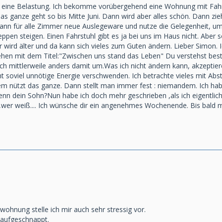
es eine Belastung. Ich bekomme vorübergehend eine Wohnung mit Fahrs
as ganze geht so bis Mitte Juni. Dann wird aber alles schön. Dann z
r dann für alle Zimmer neue Auslegeware und nutze die Gelegenheit, um 
ppen steigen. Einen Fahrstuhl gibt es ja bei uns im Haus nicht. Abe
 wird älter und da kann sich vieles zum Guten ändern. Lieber Simon. Ich
hen mit dem Titel:"Zwischen uns stand das Leben" Du verstehst bestim
ch mittlerweile anders damit um.Was ich nicht ändern kann, akzeptiere
 soviel unnötige Energie verschwenden. Ich betrachte vieles mit Abst
m nützt das ganze. Dann stellt man immer fest : niemandem. Ich hab
 denn dein Sohn?Nun habe ich doch mehr geschrieben ,als ich eigentlich
ht,wer weiß.... Ich wünsche dir ein angenehmes Wochenende. Bis bald ma
ohnung stelle ich mir auch sehr stressig vor.
 aufgeschnappt.