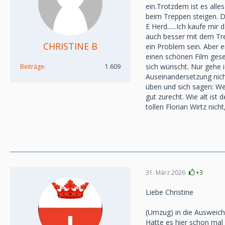
ein.Trotzdem ist es all
beim Treppen steigen. D
E Herd......Ich kaufe mi
auch besser mit dem Tre
CHRISTINE B
ein Problem sein. Aber er
einen schönen Film gese
sich wünscht. Nur gehe i
Beiträge
1.609
Auseinandersetzung nicht
üben und sich sagen: We
gut zurecht. Wie alt ist
tollen Florian Wirtz nic
31. März 2026
+3
Liebe Christine
(Umzug) in die Ausweichw
Hatte es hier schon mal