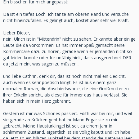
Ein bisschen für mich angepasst:
Da ist ein tiefes Loch. Ich tanze am oberen Rand und versuche
nicht hineinzufallen. Es gelingt auch, kostet aber sehr viel Kraft.
Lieber Dieter,
nein, Ulrich ist in "Mittendrin" nicht zu sehen. Er kannte aber einige
Leute die da vorkommen. Es hat immer Spaß gemacht seine
Kommentare dazu zu hören, gerade wenn er jemanden nicht so
gut leiden konnte oder für unfähig hielt, dass ausgerechnet DER
da jetzt meint was sagen zu müssen...
und liebe Cathrin, denk dir, das ist noch nicht mal ein Gedicht,
auch wenn es sehr poetisch klingt. Es ist aus einem ganz
normalen Roman, die Abschiedsworte, die eine Großmutter zu
ihrer Enkelin spricht, als diese für immer das Haus verlässt. Sie
haben sich in mein Herz gebrannt.
Gestern ist mir was Schönes passiert. Edith war bei mir, und weil
sie gerade an Krücken geht hat ihr Mann Edgar sie zu mir
gebracht. Meine Haustürklingel ist seit ca einem Jahr in
schlimmem Zustand, eigentlich ist sie völlig kaputt und ich habe
da jetzt so ein billiges Funkteil bei dem ständig die Batterien leer