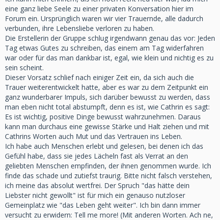
eine ganz liebe Seele zu einer privaten Konversation hier im
Forum ein. Ursprünglich waren wir vier Trauernde, alle dadurch
verbunden, ihre Lebensliebe verloren zu haben.
Die Erstellerin der Gruppe schlug irgendwann genau das vor: Jeden
Tag etwas Gutes zu schreiben, das einem am Tag widerfahren
war oder für das man dankbar ist, egal, wie klein und nichtig es zu
sein scheint.
Dieser Vorsatz schlief nach einiger Zeit ein, da sich auch die
Trauer weiterentwickelt hatte, aber es war zu dem Zeitpunkt ein
ganz wunderbarer Impuls, sich darüber bewusst zu werden, dass
man eben nicht total abstumpft, denn es ist, wie Cathrin es sagt:
Es ist wichtig, positive Dinge bewusst wahrzunehmen. Daraus
kann man durchaus eine gewisse Stärke und Halt ziehen und mit
Cathrins Worten auch Mut und das Vertrauen ins Leben.
Ich habe auch Menschen erlebt und gelesen, bei denen ich das
Gefühl habe, dass sie jedes Lächeln fast als Verrat an den
geliebten Menschen empfinden, der ihnen genommen wurde. Ich
finde das schade und zutiefst traurig. Bitte nicht falsch verstehen,
ich meine das absolut wertfrei. Der Spruch "das hätte dein
Liebster nicht gewollt" ist für mich ein genauso nutzloser
Gemeinplatz wie "das Leben geht weiter". Ich bin dann immer
versucht zu erwidern: Tell me more! (Mit anderen Worten. Ach ne,