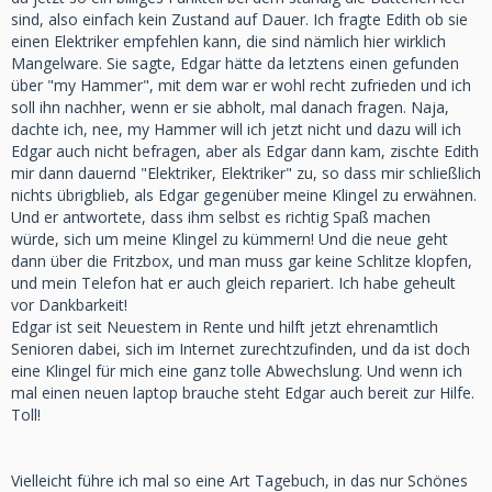
sind, also einfach kein Zustand auf Dauer. Ich fragte Edith ob sie
einen Elektriker empfehlen kann, die sind nämlich hier wirklich
Mangelware. Sie sagte, Edgar hätte da letztens einen gefunden
über "my Hammer", mit dem war er wohl recht zufrieden und ich
soll ihn nachher, wenn er sie abholt, mal danach fragen. Naja,
dachte ich, nee, my Hammer will ich jetzt nicht und dazu will ich
Edgar auch nicht befragen, aber als Edgar dann kam, zischte Edith
mir dann dauernd "Elektriker, Elektriker" zu, so dass mir schließlich
nichts übrigblieb, als Edgar gegenüber meine Klingel zu erwähnen.
Und er antwortete, dass ihm selbst es richtig Spaß machen
würde, sich um meine Klingel zu kümmern! Und die neue geht
dann über die Fritzbox, und man muss gar keine Schlitze klopfen,
und mein Telefon hat er auch gleich repariert. Ich habe geheult
vor Dankbarkeit!
Edgar ist seit Neuestem in Rente und hilft jetzt ehrenamtlich
Senioren dabei, sich im Internet zurechtzufinden, und da ist doch
eine Klingel für mich eine ganz tolle Abwechslung. Und wenn ich
mal einen neuen laptop brauche steht Edgar auch bereit zur Hilfe.
Toll!
Vielleicht führe ich mal so eine Art Tagebuch, in das nur Schönes