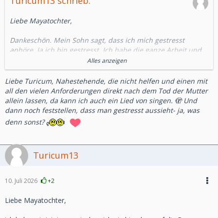
Turicum13 schrieb:
Liebe Mayatochter,
Dankeschön. Mein Sohn sagt, dass ich mich gestresst
anhöre. Ja ich bin gestresst. Ich habe die ganze Arbeit und
er macht nichts. Das ärgert mich.
Alles anzeigen
Ich muss mich um alles mögliche kümmern. Ich kann nicht
Liebe Turicum, Nahestehende, die nicht helfen und einen mit
einmal in Ruhe trauern. Jeder will irgendwas von mir. Jetzt
all den vielen Anforderungen direkt nach dem Tod der Mutter
kamen auch noch unbezahlte Rechnungen, die die
allein lassen, da kann ich auch ein Lied von singen. 🫣 Und
Betreuerin meiner Mutter nicht bezahlt hat.
dann noch feststellen, dass man gestresst aussieht- ja, was
denn sonst?
Ja ich bin gestresst. Ich habe meine liebe Mama verloren...
Liebe Grüße
Turicum13
Turicum
10. Juli 2026
+2
Liebe Mayatochter,