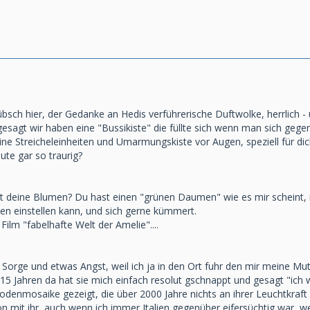
übsch hier, der Gedanke an Hedis verführerische Duftwolke, herrlich - u
sagt wir haben eine "Bussikiste" die füllte sich wenn man sich gegen
eine Streicheleinheiten und Umarmungskiste vor Augen, speziell für d
te gar so traurig?
 deine Blumen? Du hast einen "grünen Daumen" wie es mir scheint, ich 
zen einstellen kann, und sich gerne kümmert.
Film "fabelhafte Welt der Amelie"....
ja Sorge und etwas Angst, weil ich ja in den Ort fuhr den mir meine Mut
15 Jahren da hat sie mich einfach resolut gschnappt und gesagt "ich wil
odenmosaike gezeigt, die über 2000 Jahre nichts an ihrer Leuchtkraft
 mit ihr, auch wenn ich immer Italien gegenüber eifersüchtig war, weil