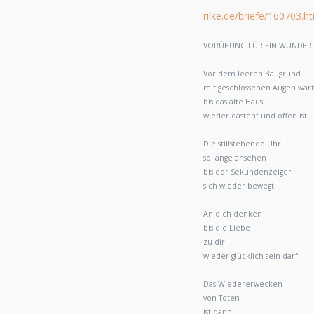
rilke.de/briefe/160703.h
VORÜBUNG FÜR EIN WUNDER
Vor dem leeren Baugrund
mit geschlossenen Augen war
bis das alte Haus
wieder dasteht und offen ist
Die stillstehende Uhr
so lange ansehen
bis der Sekundenzeiger
sich wieder bewegt
An dich denken
bis die Liebe
zu dir
wieder glücklich sein darf
Das Wiedererwecken
von Toten
ist dann