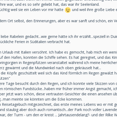
ahre war, und es so sehr geliebt hat, das war ihr Seelenland.
süchtig weil sie ein Leben vor mir hatte
und weil ihre große Liebe ein
dem Ort selbst, den Erinnerungen, aber es war sanft und schön, ein Ve
iebe Rabelein gedacht...wie gerne hätte ich ihr erzählt...speziell in D
ckliche Ferien in Süditalien verbracht hat.
 Urlaub mit Italien versöhnt. Ich habe es gemocht, hab mich ein wenig
uf den Hafen, konnten die Schiffe sehen. Es hat geregnet, und das K
pringorgien in Regenpfützen veranstaltet während ich meine herrlic
rz gewärmt und die Mundwinkel nach oben gekräuselt hat...
 die Köpfe geschüttelt weil sich das Kind förmlich im Regen gewälzt h
ützen"
ere Tage besucht durch den Regen, und ich konnte viele Skizzen vo
zen römischen Fundstücke...haben mir früher immer Angst gemacht, ic
er jetzt wars schön, diese vertrauten Gesichter die einen ansehen üb
g...man meinte sie könnten um die Ecke kommen.
 Reisetagebuch mitgezeichnet, das erste meines Lebens wo er mit g
und staubig aber doch auch romantisch...der Park noch voller Lavende
war, der Turm - um den er kreist ... Jahrtausendelang?- und der Rilk