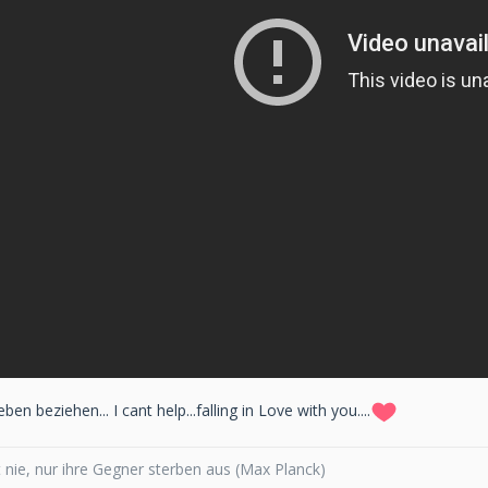
en beziehen... I cant help...falling in Love with you....
 nie, nur ihre Gegner sterben aus (Max Planck)