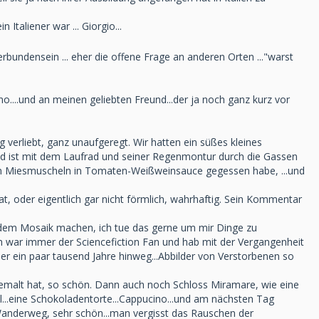
 Italiener war ... Giorgio...
rbundensein ... eher die offene Frage an anderen Orten ..."warst
uino....und an meinen geliebten Freund...der ja noch ganz kurz vor
 verliebt, ganz unaufgeregt. Wir hatten ein süßes kleines
ind ist mit dem Laufrad und seiner Regenmontur durch die Gassen
hen Miesmuscheln in Tomaten-Weißweinsauce gegessen habe, ...und
at, oder eigentlich gar nicht förmlich, wahrhaftig. Sein Kommentar
n dem Mosaik machen, ich tue das gerne um mir Dinge zu
h war immer der Sciencefiction Fan und hab mit der Vergangenheit
er ein paar tausend Jahre hinweg...Abbilder von Verstorbenen so
emalt hat, so schön. Dann auch noch Schloss Miramare, wie eine
l...eine Schokoladentorte...Cappucino...und am nächsten Tag
e Wanderweg, sehr schön...man vergisst das Rauschen der