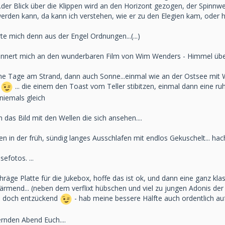
..der Blick über die Klippen wird an den Horizont gezogen, der Spin
den kann, da kann ich verstehen, wie er zu den Elegien kam, oder hat
te mich denn aus der Engel Ordnungen...(...)
innert mich an den wunderbaren Film von Wim Wenders - Himmel über 
he Tage am Strand, dann auch Sonne...einmal wie an der Ostsee mit 
n
... die einem den Toast vom Teller stibitzen, einmal dann eine r
niemals gleich
 das Bild mit den Wellen die sich ansehen....
en in der früh, sündig langes Ausschlafen mit endlos Gekuschelt... hach
efotos. ...
hräge Platte für die Jukebox, hoffe das ist ok, und dann eine ganz kla
wärmend... (neben dem verflixt hübschen und viel zu jungen Adonis de
und doch entzückend
- hab meine bessere Hälfte auch ordentlich au
rnden Abend Euch....