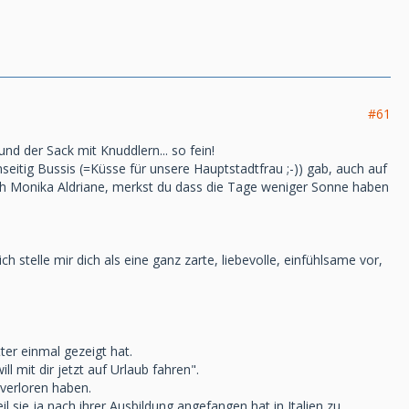
#61
nd der Sack mit Knuddlern... so fein!
seitig Bussis (=Küsse für unsere Hauptstadtfrau ;-)) gab, auch auf
ich Monika Aldriane, merkst du dass die Tage weniger Sonne haben
stelle mir dich als eine ganz zarte, liebevolle, einfühlsame vor,
ter einmal gezeigt hat.
l mit dir jetzt auf Urlaub fahren".
 verloren haben.
 sie ja nach ihrer Ausbildung angefangen hat in Italien zu