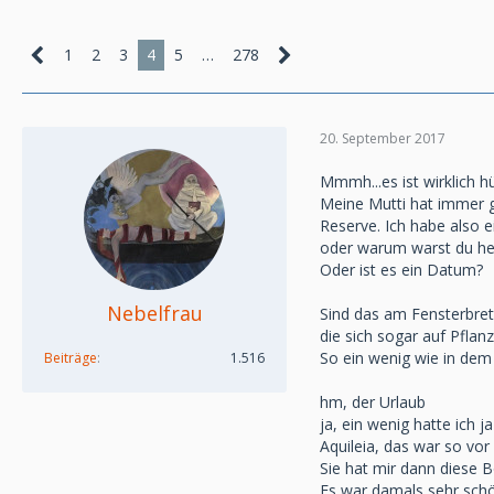
1
2
3
4
5
…
278
20. September 2017
Mmmh...es ist wirklich h
Meine Mutti hat immer ge
Reserve. Ich habe also 
oder warum warst du heu
Oder ist es ein Datum?
Nebelfrau
Sind das am Fensterbrett
die sich sogar auf Pflan
So ein wenig wie in dem 
Beiträge
1.516
hm, der Urlaub
ja, ein wenig hatte ich 
Aquileia, das war so vor 
Sie hat mir dann diese B
Es war damals sehr schön