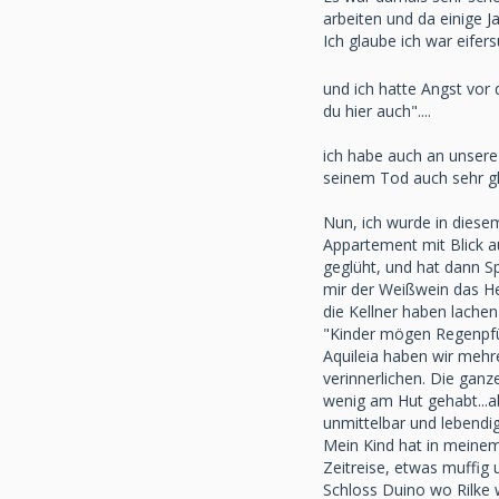
arbeiten und da einige J
Ich glaube ich war eifer
und ich hatte Angst vor 
du hier auch"....
ich habe auch an unsere l
seinem Tod auch sehr glü
Nun, ich wurde in diesem
Appartement mit Blick a
geglüht, und hat dann S
mir der Weißwein das He
die Kellner haben lachen
"Kinder mögen Regenpf
Aquileia haben wir mehr
verinnerlichen. Die gan
wenig am Hut gehabt...ab
unmittelbar und lebendi
Mein Kind hat in meinem
Zeitreise, etwas muffig 
Schloss Duino wo Rilke 