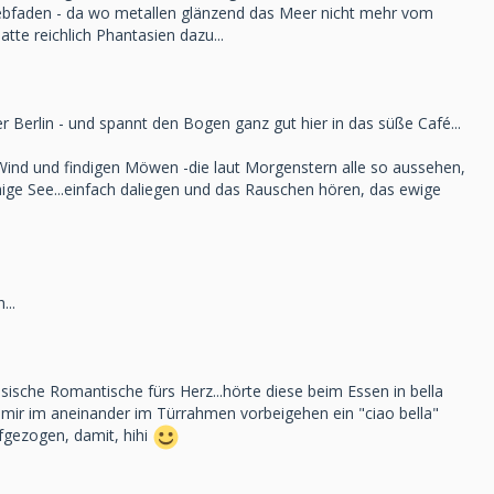
nwebfaden - da wo metallen glänzend das Meer nicht mehr vom
te reichlich Phantasien dazu...
Berlin - und spannt den Bogen ganz gut hier in das süße Café...
Wind und findigen Möwen -die laut Morgenstern alle so aussehen,
uhige See...einfach daliegen und das Rauschen hören, das ewige
...
ssische Romantische fürs Herz...hörte diese beim Essen in bella
r mir im aneinander im Türrahmen vorbeigehen ein "ciao bella"
fgezogen, damit, hihi