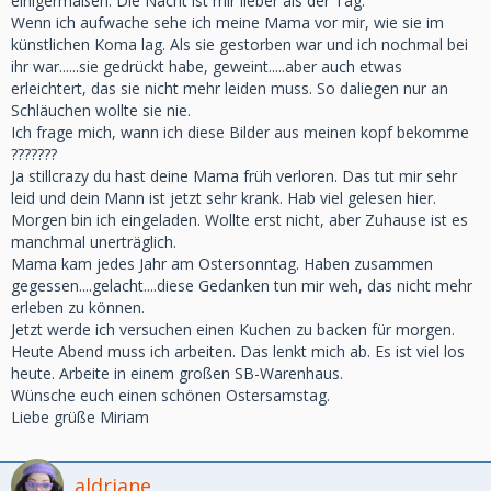
einigermaßen. Die Nacht ist mir lieber als der Tag.
Wenn ich aufwache sehe ich meine Mama vor mir, wie sie im
künstlichen Koma lag. Als sie gestorben war und ich nochmal bei
ihr war......sie gedrückt habe, geweint.....aber auch etwas
erleichtert, das sie nicht mehr leiden muss. So daliegen nur an
Schläuchen wollte sie nie.
Ich frage mich, wann ich diese Bilder aus meinen kopf bekomme
???????
Ja stillcrazy du hast deine Mama früh verloren. Das tut mir sehr
leid und dein Mann ist jetzt sehr krank. Hab viel gelesen hier.
Morgen bin ich eingeladen. Wollte erst nicht, aber Zuhause ist es
manchmal unerträglich.
Mama kam jedes Jahr am Ostersonntag. Haben zusammen
gegessen....gelacht....diese Gedanken tun mir weh, das nicht mehr
erleben zu können.
Jetzt werde ich versuchen einen Kuchen zu backen für morgen.
Heute Abend muss ich arbeiten. Das lenkt mich ab. Es ist viel los
heute. Arbeite in einem großen SB-Warenhaus.
Wünsche euch einen schönen Ostersamstag.
Liebe grüße Miriam
aldriane