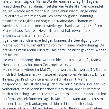
telefonierten täglich. Mama Wurde reanimiert, lag 14 Tage im
künstlichen Koma.....danach setzten die Ärzte alle Narkosemittel
ab, sie wachte nicht mehr auf. Das Gehirn war zulange ohne
Sauerstoff wurde mir erklärt. Ich hatte so große Hoffnung,
besuchte sie täglich und sagte ihr “Mama das schaffen wir
wieder“. Sie hatte es immer wieder geschafft......war 2016 oft im
Krankenhaus. Aber ein Herzstillstand ist halt etwas ganz
anderes.....erklärte mir ein Arzt.
Irgendwie hab ich alles erledigen können, die Beerdigung usw.
Mama wohnte 40 km entfernt von mir in einer Mietwohnung. Da
hat vieles mein Mann erledigt. Das hätte ich nicht gekonnt. War so
oft bei ihr!
Sie wollte unbedingt dort wohnen bleiben. Ich sagte oft, Mama
zieh zu mir, das hat noch Zeit, meinte sie.....
Meine Mama würde im Mai 72 Jahre werden, ich werde 54. Sie hat
mich früh bekommen, wir hatte ein super tolles Verhältnis. Ich bin
ihr einziges Kind. Konnte alles, wirklich alles mit Mama
besprechen. Das ist alles weg. Ich fühle mich einsam und leer. Bin
verheiratet, mein Mann ist schon für mich da, aber er versteht
mich nicht richtig. Meine Tochter wohnt mit ihren 3 Kinder 800 km
entfernt. Wir telefonieren täglich. Mein Sohn kann auch nichts mit
meiner Traurigkeit anfangen. Ich bin nicht mehr ich selbst.
Morgens will ich nicht aufstehen.....um der Realität zu entfliehen.