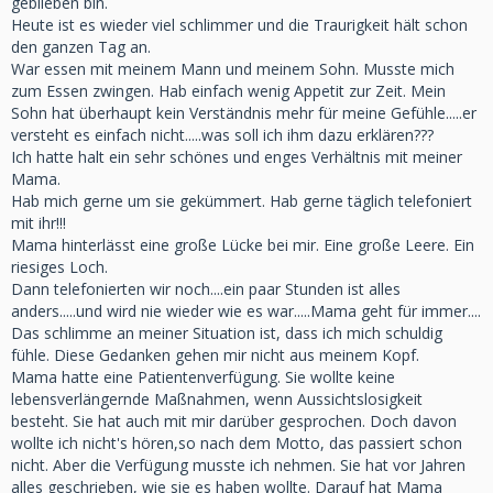
geblieben bin.
Heute ist es wieder viel schlimmer und die Traurigkeit hält schon
den ganzen Tag an.
War essen mit meinem Mann und meinem Sohn. Musste mich
zum Essen zwingen. Hab einfach wenig Appetit zur Zeit. Mein
Sohn hat überhaupt kein Verständnis mehr für meine Gefühle.....er
versteht es einfach nicht.....was soll ich ihm dazu erklären???
Ich hatte halt ein sehr schönes und enges Verhältnis mit meiner
Mama.
Hab mich gerne um sie gekümmert. Hab gerne täglich telefoniert
mit ihr!!!
Mama hinterlässt eine große Lücke bei mir. Eine große Leere. Ein
riesiges Loch.
Dann telefonierten wir noch....ein paar Stunden ist alles
anders.....und wird nie wieder wie es war.....Mama geht für immer....
Das schlimme an meiner Situation ist, dass ich mich schuldig
fühle. Diese Gedanken gehen mir nicht aus meinem Kopf.
Mama hatte eine Patientenverfügung. Sie wollte keine
lebensverlängernde Maßnahmen, wenn Aussichtslosigkeit
besteht. Sie hat auch mit mir darüber gesprochen. Doch davon
wollte ich nicht's hören,so nach dem Motto, das passiert schon
nicht. Aber die Verfügung musste ich nehmen. Sie hat vor Jahren
alles geschrieben, wie sie es haben wollte. Darauf hat Mama