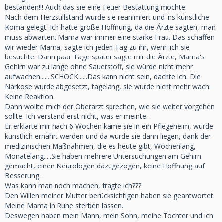
bestanden!!! Auch das sie eine Feuer Bestattung möchte.
Nach dem Herzstillstand wurde sie reanimiert und ins künstliche
Koma gelegt. Ich hatte große Hoffnung, da die Ärzte sagten, man
muss abwarten. Mama war immer eine starke Frau. Das schaffen
wir wieder Mama, sagte ich jeden Tag zu ihr, wenn ich sie
besuchte. Dann paar Tage später sagte mir die Ärzte, Mama's
Gehirn war zu lange ohne Sauerstoff, sie würde nicht mehr
aufwachen.......SCHOCK......Das kann nicht sein, dachte ich. Die
Narkose wurde abgesetzt, tagelang, sie wurde nicht mehr wach.
Keine Reaktion.
Dann wollte mich der Oberarzt sprechen, wie sie weiter vorgehen
sollte. Ich verstand erst nicht, was er meinte.
Er erklärte mir nach 6 Wochen käme sie in ein Pflegeheim, würde
künstlich ernährt werden und da würde sie dann liegen, dank der
medizinischen Maßnahmen, die es heute gibt, Wochenlang,
Monatelang.....Sie haben mehrere Untersuchungen am Gehirn
gemacht, einen Neurologen dazugezogen, keine Hoffnung auf
Besserung.
Was kann man noch machen, fragte ich???
Den Willen meiner Mutter berücksichtigen haben sie geantwortet.
Meine Mama in Ruhe sterben lassen.
Deswegen haben mein Mann, mein Sohn, meine Tochter und ich