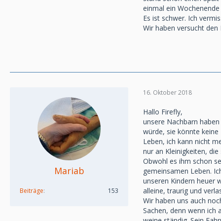
einmal ein Wochenende a
Es ist schwer. Ich vermi
Wir haben versucht den 
16. Oktober 2018
Hallo Firefly,
unsere Nachbarn haben si
würde, sie könnte keine 
Leben, ich kann nicht m
nur an Kleinigkeiten, di
Obwohl es ihm schon seh
Mariab
gemeinsamen Leben. Ich
unseren Kindern heuer w
alleine, traurig und verla
Beiträge
153
Wir haben uns auch noch
Sachen, denn wenn ich a
weine ständig. Sein Fahr