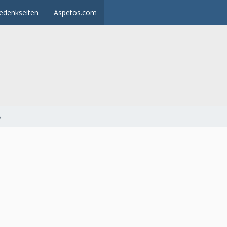
edenkseiten
Aspetos.com
s