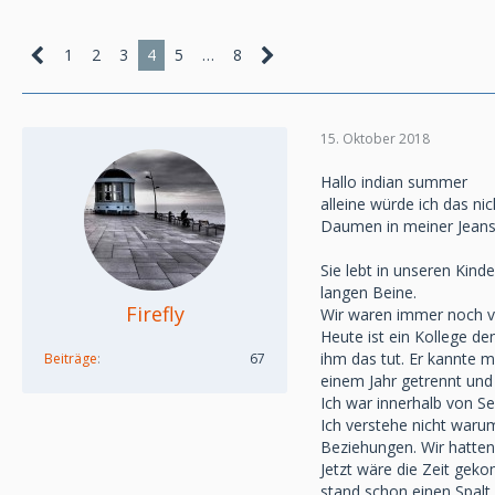
1
2
3
4
5
…
8
15. Oktober 2018
Hallo indian summer
alleine würde ich das ni
Daumen in meiner Jeans e
Sie lebt in unseren Kind
langen Beine.
Firefly
Wir waren immer noch ve
Heute ist ein Kollege d
ihm das tut. Er kannte 
Beiträge
67
einem Jahr getrennt und 
Ich war innerhalb von S
Ich verstehe nicht waru
Beziehungen. Wir hatten 
Jetzt wäre die Zeit gek
stand schon einen Spalt