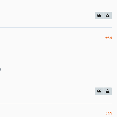
#64
n
#65