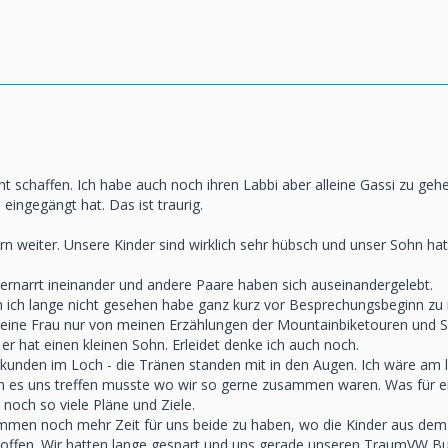
cht schaffen. Ich habe auch noch ihren Labbi aber alleine Gassi zu geh
ingegängt hat. Das ist traurig.
ern weiter. Unsere Kinder sind wirklich sehr hübsch und unser Sohn h
rnarrt ineinander und andere Paare haben sich auseinandergelebt.
en ich lange nicht gesehen habe ganz kurz vor Besprechungsbeginn zu 
meine Frau nur von meinen Erzählungen der Mountainbiketouren und S
er hat einen kleinen Sohn. Erleidet denke ich auch noch.
ekunden im Loch - die Tränen standen mit in den Augen. Ich wäre am 
m es uns treffen musste wo wir so gerne zusammen waren. Was für ei
noch so viele Pläne und Ziele.
ommen noch mehr Zeit für uns beide zu haben, wo die Kinder aus dem 
 offen. Wir hatten lange gespart und uns gerade unseren TraumVW Bus 