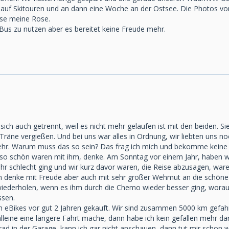
uf Skitouren und an dann eine Woche an der Ostsee. Die Photos vom
sse meine Rose.
Bus zu nutzen aber es bereitet keine Freude mehr.
ch auch getrennt, weil es nicht mehr gelaufen ist mit den beiden. Sie
Träne vergießen. Und bei uns war alles in Ordnung, wir liebten uns no
ehr. Warum muss das so sein? Das frag ich mich und bekomme keine A
e so schön waren mit ihm, denke. Am Sonntag vor einem Jahr, haben wir
r schlecht ging und wir kurz davor waren, die Reise abzusagen, war
 denke mit Freude aber auch mit sehr großer Wehmut an die schöne 
iederholen, wenn es ihm durch die Chemo wieder besser ging, worauf w
ssen.
 eBikes vor gut 2 Jahren gekauft. Wir sind zusammen 5000 km gefahre
lleine eine längere Fahrt mache, dann habe ich kein gefallen mehr 
rad in der Garage, kann ich gar nicht anschauen, dann tut mir schon 