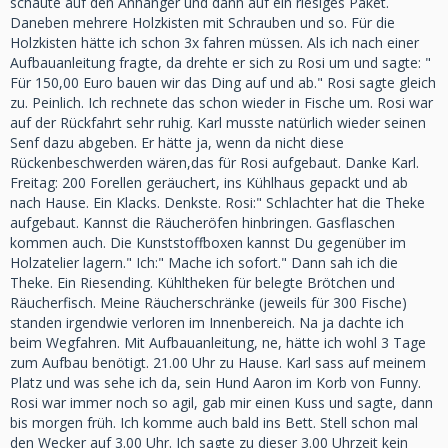
schaute auf den Anhänger und dann auf ein riesiges Paket.
Daneben mehrere Holzkisten mit Schrauben und so. Für die
Holzkisten hätte ich schon 3x fahren müssen. Als ich nach einer
Aufbauanleitung fragte, da drehte er sich zu Rosi um und sagte: "
Für 150,00 Euro bauen wir das Ding auf und ab." Rosi sagte gleich
zu. Peinlich. Ich rechnete das schon wieder in Fische um. Rosi war
auf der Rückfahrt sehr ruhig. Karl musste natürlich wieder seinen
Senf dazu abgeben. Er hätte ja, wenn da nicht diese
Rückenbeschwerden wären,das für Rosi aufgebaut. Danke Karl.
Freitag: 200 Forellen geräuchert, ins Kühlhaus gepackt und ab
nach Hause. Ein Klacks. Denkste. Rosi:" Schlachter hat die Theke
aufgebaut. Kannst die Räucheröfen hinbringen. Gasflaschen
kommen auch. Die Kunststoffboxen kannst Du gegenüber im
Holzatelier lagern." Ich:" Mache ich sofort." Dann sah ich die
Theke. Ein Riesending. Kühltheken für belegte Brötchen und
Räucherfisch. Meine Räucherschränke (jeweils für 300 Fische)
standen irgendwie verloren im Innenbereich. Na ja dachte ich
beim Wegfahren. Mit Aufbauanleitung, ne, hätte ich wohl 3 Tage
zum Aufbau benötigt. 21.00 Uhr zu Hause. Karl sass auf meinem
Platz und was sehe ich da, sein Hund Aaron im Korb von Funny.
Rosi war immer noch so agil, gab mir einen Kuss und sagte, dann
bis morgen früh. Ich komme auch bald ins Bett. Stell schon mal
den Wecker auf 3.00 Uhr. Ich sagte zu dieser 3.00 Uhrzeit kein