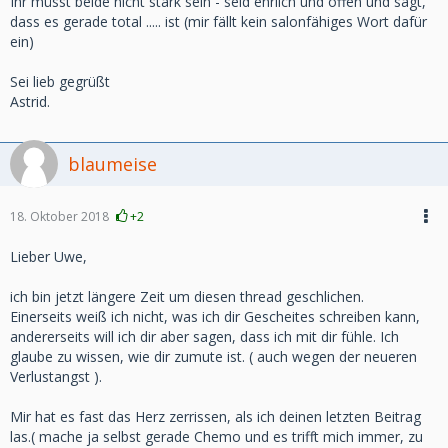
Ihr müsst beide nicht stark sein - seid ehrlich und offen und sagt,
dass es gerade total ..... ist (mir fällt kein salonfähiges Wort dafür
ein)
Sei lieb gegrüßt
Astrid.
blaumeise
18. Oktober 2018
+2
Lieber Uwe,
ich bin jetzt längere Zeit um diesen thread geschlichen.
Einerseits weiß ich nicht, was ich dir Gescheites schreiben kann,
andererseits will ich dir aber sagen, dass ich mit dir fühle. Ich
glaube zu wissen, wie dir zumute ist. ( auch wegen der neueren
Verlustangst ).
Mir hat es fast das Herz zerrissen, als ich deinen letzten Beitrag
las.( mache ja selbst gerade Chemo und es trifft mich immer, zu