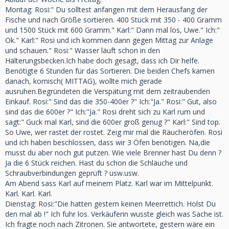
Montag: Rosi:" Du solltest anfangen mit dem Herausfang der
Fische und nach Größe sortieren. 400 Stück mit 350 - 400 Gramm
und 1500 Stück mit 600 Gramm." Karl:" Dann mal los, Uwe." Ich:"
Ok." Karl:" Rosi und ich kommen dann gegen Mittag zur Anlage
und schauen." Rosi:" Wasser läuft schon in den
Hälterungsbecken.Ich habe doch gesagt, dass ich Dir helfe.
Benötigte 6 Stunden für das Sortieren. Die beiden Chefs kamen
danach, komisch( MITTAG), wollte mich gerade
ausruhen.Begründeten die Verspätung mit dem zeitraubenden
Einkauf. Rosi:" Sind das die 350-400er ?" Ich:"Ja." Rosi:" Gut, also
sind das die 600er ?" Ich:"Ja." Rosi dreht sich zu Karl rum und
sagt:" Guck mal Karl, sind die 600er groß genug ?" Karl:" Sind top.
So Uwe, wer rastet der rostet. Zeig mir mal die Räucheröfen. Rosi
und ich haben beschlossen, dass wir 3 Öfen benötigen. Na,die
musst du aber noch gut putzen. Wie viele Brenner hast Du denn ?
Ja die 6 Stück reichen. Hast du schon die Schläuche und
Schraubverbindungen geprüft ? usw.usw.
Am Abend sass Karl auf meinem Platz. Karl war im Mittelpunkt.
Karl. Karl. Karl.
Dienstag: Rosi:"Die hatten gestern keinen Meerrettich. Holst Du
den mal ab !" Ich fuhr los. Verkäuferin wusste gleich was Sache ist.
Ich fragte noch nach Zitronen. Sie antwortete, gestern wäre ein