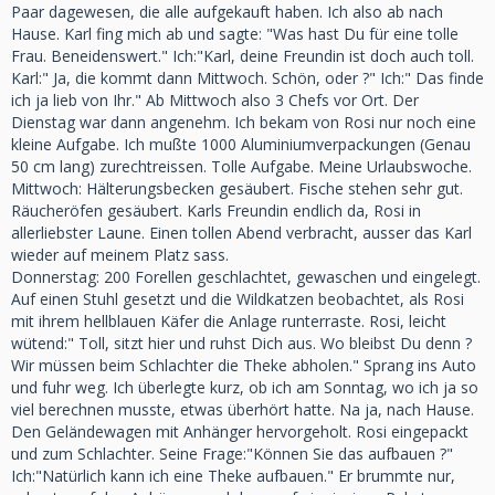
Paar dagewesen, die alle aufgekauft haben. Ich also ab nach
Hause. Karl fing mich ab und sagte: "Was hast Du für eine tolle
Frau. Beneidenswert." Ich:"Karl, deine Freundin ist doch auch toll.
Karl:" Ja, die kommt dann Mittwoch. Schön, oder ?" Ich:" Das finde
ich ja lieb von Ihr." Ab Mittwoch also 3 Chefs vor Ort. Der
Dienstag war dann angenehm. Ich bekam von Rosi nur noch eine
kleine Aufgabe. Ich mußte 1000 Aluminiumverpackungen (Genau
50 cm lang) zurechtreissen. Tolle Aufgabe. Meine Urlaubswoche.
Mittwoch: Hälterungsbecken gesäubert. Fische stehen sehr gut.
Räucheröfen gesäubert. Karls Freundin endlich da, Rosi in
allerliebster Laune. Einen tollen Abend verbracht, ausser das Karl
wieder auf meinem Platz sass.
Donnerstag: 200 Forellen geschlachtet, gewaschen und eingelegt.
Auf einen Stuhl gesetzt und die Wildkatzen beobachtet, als Rosi
mit ihrem hellblauen Käfer die Anlage runterraste. Rosi, leicht
wütend:" Toll, sitzt hier und ruhst Dich aus. Wo bleibst Du denn ?
Wir müssen beim Schlachter die Theke abholen." Sprang ins Auto
und fuhr weg. Ich überlegte kurz, ob ich am Sonntag, wo ich ja so
viel berechnen musste, etwas überhört hatte. Na ja, nach Hause.
Den Geländewagen mit Anhänger hervorgeholt. Rosi eingepackt
und zum Schlachter. Seine Frage:"Können Sie das aufbauen ?"
Ich:"Natürlich kann ich eine Theke aufbauen." Er brummte nur,