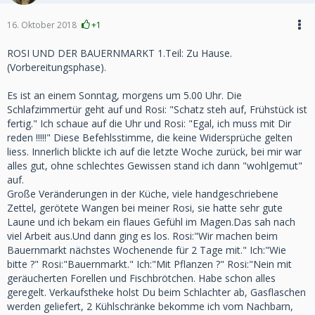
16. Oktober 2018
+1
ROSI UND DER BAUERNMARKT 1.Teil: Zu Hause.
(Vorbereitungsphase).
Es ist an einem Sonntag, morgens um 5.00 Uhr. Die
Schlafzimmertür geht auf und Rosi: "Schatz steh auf, Frühstück ist
fertig." Ich schaue auf die Uhr und Rosi: "Egal, ich muss mit Dir
reden !!!!!" Diese Befehlsstimme, die keine Widersprüche gelten
liess. Innerlich blickte ich auf die letzte Woche zurück, bei mir war
alles gut, ohne schlechtes Gewissen stand ich dann "wohlgemut"
auf.
Große Veränderungen in der Küche, viele handgeschriebene
Zettel, gerötete Wangen bei meiner Rosi, sie hatte sehr gute
Laune und ich bekam ein flaues Gefühl im Magen.Das sah nach
viel Arbeit aus.Und dann ging es los. Rosi:"Wir machen beim
Bauernmarkt nächstes Wochenende für 2 Tage mit." Ich:"Wie
bitte ?" Rosi:"Bauernmarkt." Ich:"Mit Pflanzen ?" Rosi:"Nein mit
geräucherten Forellen und Fischbrötchen. Habe schon alles
geregelt. Verkaufstheke holst Du beim Schlachter ab, Gasflaschen
werden geliefert, 2 Kühlschränke bekomme ich vom Nachbarn,