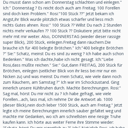
Du musst dann schon am Donnerstag schlachten und einlegen."
Ich:" Donnerstag ? Es reicht doch auch am Freitag. 100 Forellen
sind doch kein Problem." Rosi:"100 Stück ??" Jetzt bekam ich
Angst,ihr Blick wurde plötzlich etwas schärfer und liess mich
nichts Gutes ahnen. Rosi:" 100 Stück ?? Willst Du nach 2 Stunden
nichts mehr verkaufen ?? 100 Stück ?? Diskutiere jetzt bitte nicht
mehr mit mir weiter. Also, DONNERSTAG (wieder dieser rassige
super Blick), 200 Stück, einlegen.Freitag dann räuchern.Die
brauche ich für 400 belegte Brötchen." Ich:"400 belegte Brötchen
?" Sie:" Schatz, meinst Du es sind zu wenig ? Ich habe auch schon
Bedenken." Was ich dachte,habe ich nicht gesagt. Ich:"Liebe
Rosi,dass müßte reichen." Sie:" Gut,dann FREITAG, 200 Stück für
Brötchen, einlegen (seitlicher Blick von ihr liess bei mir nur ein
Nicken zu) und was meinst Du mein Schatz, wie viele dann noch
zum Räuchern, am Samstag ?" Ich war im Schockzustand. Ging
innerlich unsere Kühltruhen durch. Machte Berechnungen. Rosi:"
Sag mal, hörst Du mir nicht zu ? Ich habe gefragt, wie viele
Forellen....ach, lass mal, ich nehme Dir die Antwort ab. 1000
(dieser Blick),nein doch lieber 1500 Stück, auch am Freitag." Jetzt
legte ich meine Berechnungen innerlich sauber gefaltet weg und
machte mir Gedanken, wo ich am schnellsten eine riesige Truhe
kaufen kann. Ich hörte aus weiter Ferne ihre Stimme wieder:
"Schatz, hörst Du mir eigentlich zu ?" Ich:" Natürlich Rosi, ich habe