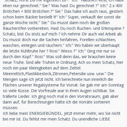
eben nur gerechnet." Sie:" Was hast Du gerechnet ?" Ich:" 2 x 400
Brötchen = 800 Brötchen ?" Sie:" Das habe ich auch raus, gestern
schon beim Bäcker bestellt !!!" Ich:" Super, verkauft der sonst die
ganze Woche nicht." Sie:" Du musst dann noch die großen
Räucheröfen vorbereiten. Hast Du noch Buchen- und Erlenspäne ?
Schatz, bist Du stolz auf mich ? Ich nehme Dir auch viel Arbeit ab.
Du musst doch nur die Sachen hinfahren, Forellen schlachten,
waschen, einlegen und räuchern." Ich:" Wo haben wir überhaupt
die letzte Kühltruhe her ? Rosi:" Wieso ?" Ich:" Ging mir nur so
durch den Kopf." Rosi:" Was soll denn das, wir brauchen keine
neue Truhe. Sind alle Truhen in Ordnung. Ach so mein Schatz, hier
noch ein paar Kleinigkeiten auf dem Zettel:
Meerrettich,Plastikbesteck,Zitronen,Petersilie usw. usw." Die
Mengen sage ich jetzt nicht. Ich berechnete nun innerlich die
Flächen unserer Regalsysteme für Vorrat. Sie gab mir am Sonntag
so viele Küsse. Die Vorfreude war in ihren Augen sichtbar. Sie
trällerte Lieder. Ich ging noch mal in den Vorratsraum, gab aber
dann auf, für Berechnungen hätte ich die Vorräte sortieren
müssen.
Ich liebe mein ENERGIEBÜNDEL. Jetzt immer mehr, wo Sie nicht
bei mir ist. Du fehlst mir mein Schatz. Du unendliche LIEBE