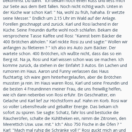
bekommst Du dann." Ich bekam noch einen Kuss und liess mich
zur Seite aus dem Bett fallen. Noch nicht richtig wach. Unten in
der Küche war schon Karl: " Na, wohl zu früh, hahaha. Er wetzte
seine Messer." Endlich um 2.15 Uhr im Wald auf der Anlage.
Forellen geschnappt und zurück. Karl und Rosi lachend in der
Küche. Seine Freundin durfte wohl noch schlafen. Bekam die
versprochene Tasse Kaffee und Rosi: "Kannst beim Bäcker die
400 Brötchen abholen." Karl nickte Rosi zu und sagte:" Wollen wir
anfangen zu filetieren ? " Ich also ins Auto zum Bäcker. Der
wartete schon. 400 Brötchen, ich wußte nicht, dass das so ein
Berg ist. Na ja, Rosi und Karl wissen schon was sie machen. Ich
komme zurück, da stehen in der Einfahrt 3 Autos. Ein Lachen und
rumoren im Haus. Aaron und Funny verlassen das Haus
fluchtartig. Ich wäre gern hinterhergelaufen, aber die Brötchen
mussten ja rein. Im Haus waren Rosi, Karl und seine Freundin und
die besten 4 Freundinnen meiner Frau, die uns freiwillig helfen,
wie ich dann nebenbei von Rosi erfuhr. Ein Geschnatter, ein
Gelache und Karl lief zur Höchstform auf. Hahn im Korb. Rosi war
so voller Lebensfreude und geballter Energie. Das bekam ich
sofort zu spüren. Sie sagte: Schatz, fahr los und bestücke die
Räucheröfen, schalte die Kühltheken ein, nimm die Zitronen, den
Meerettich Usw. usw. mit." Ich:" Also 750 Fische in die Öfen ? "
Karl: "Mach mal ruhig die Schränke voll !" Rosi guckt mich an und