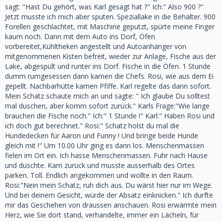
sagt: "Hast Du gehört, was Karl gesagt hat ?" Ich:" Also 900 ?"
Jetzt musste ich mich aber sputen. Speziallake in die Behälter. 900
Forellen geschlachtet, mit Maschine geputzt, spürte meine Finger
kaum noch. Dann mit dem Auto ins Dorf, Öfen
vorbereitet,Kühltheken angestellt und Autoanhänger von
mitgenommenen Kisten befreit, wieder zur Anlage, Fische aus der
Lake, abgespült und runter ins Dorf. Fische in die Öfen. 1 Stunde
dumm rumgesessen dann kamen die Chefs. Rosi, wie aus dem Ei
gepellt. Nachbarhütte kamen Pfiffe. Karl regelte das dann sofort.
Mein Schatz schaute mich an und sagte: " Ich glaube Du solltest
mal duschen, aber komm sofort zurück." Karls Frage:"Wie lange
brauchen die Fische noch." Ich:" 1 Stunde !" Karl:" Haben Rosi und
ich doch gut berechnet." Rosi:" Schatz holst du mal die
Hundedecken für Aaron und Funny ! Und bringe beide Hunde
gleich mit !" Um 10.00 Uhr ging es dann los. Menschenmassen
fielen im Ort ein. Ich hasse Menschenmassen. Fuhr nach Hause
und duschte. Kam zurück und musste ausserhalb des Ortes
parken. Toll. Endlich angekommen und wollte in den Raum.
Rosi:"Nein mein Schatz, ruh dich aus. Du wärst hier nur im Wege.
Und bei deinem Gesicht, würde der Absatz einknicken." Ich durfte
mir das Geschehen von draussen anschauen. Rosi erwärmte mein
Herz, wie Sie dort stand, verhandelte, immer ein Lächeln, für