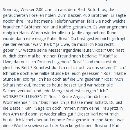
Sonntag: Wecker 2.00 Uhr. Ich aus dem Bett. Sofort los, die
geräucherten Forellen holen. Zum Bäcker, 400 Brötchen. Er sagte
noch:" Ihre Frau hat meine Telefonnummer, falls Sie noch welche
brauchen." Brötchen rein und Kaffee getrunken. Es war angenehm
ruhig im Haus. Waren wieder alle da. Ja die angenehme Ruhe
wurde dann eine eisige Ruhe. Rosi:" Du hast gestern nicht gefragt
wie der Verkauf war." Karl: " Ja Uwe, da muss ich Rosi recht
geben." Er wetzte seine Messer irgendwie lauter. Rosi:" Und hast
du dich denn mal bei meinen Freundinnen bedankt ?" Karl:" Ja
Uwe, da muss ich Rosi recht geben." Rosi: " Und musstest du
gleich ins Bett ? Konntest du dich nicht noch zu uns setzen ?" Ich:"
Ich habe doch eine halbe Stunde bei euch gesessen." Rosi: "Halbe
Stunde !!!" Ich: "Ja, ich hab doch auf die Uhr gesehen." Rosi: "Ach
Schatz hör auf, mache es heute besser. Und wir haben alle
Sachen verkauft und jede Menge Vorbestellungen." Ich:"
VORBESTELLUNGEN ?" Rosi: " Keine Angst, für nächstes
Wochenende." Ich: "Das finde ich ja Klasse mein Schatz. Du bist
die Beste." Karl: "Sage ich doch immer, nimm deine Frau jetzt in
den Arm und dann ist wieder alles gut." Dieser Karl nervt mich
heute. Ich lächel aber und nehme Rosi gerne in meine Arme, war
diese Woche sowieso auf der Strecke geblieben. Rosi und Karl