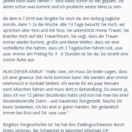
Jahren noch Auto fahren ?" Rosi hatte schon so viel geplant. Sie
ahnte schon was kommt und ich probierte weiter blind zu sein.
Ab dem 6.7.2018 war Brigitte für mich da. Am Anfang tägliche
Anrufe, dann 1-2x die Woche. Alle 14 Tage besucht Sie mich, wir
sprechen über Rosi und mit Rosi. Sie unterstützt meine Trauer, Sie
brachte mich auf das Trauerforum, Sie sagt, dass die Trauer
immer wieder kommt, große und kleine Wellen, dass wir eine
vorbildliche Ehe hatten, dass ich 2 Tagebücher führen soll, usw.
usw. Immer am Freitag für 3 - 6 Stunden ist Sie da. Sie strahlt eine
solche Ruhe aus.
NUN DIESER ANRUF: "Hallo Uwe, ich muss Dir leider sagen, dass
ich eine gewisse Zeit nicht kommen kann. Wir werden aber immer
telefonisch in Kontakt bleiben. Ich werde für ein paar Monate
nach München fahren und muss dort in Behandlung. Du weisst ja,
dass ich vor 12 Jahren Brustkrebs hatte und nun hat man bei einer
Routinekontrolle Darm - und Hautkrebs festgestellt. Mache Dir
keine Gedanken, ich bin dort in guten Händen. Bin gedanklich
immer bei Rosi und Dir. usw. usw."
Brigittes Vorgeschichte ist: Sie hat ihre Zwillingsschwester durch
Krebs verloren, die Schwester in München (ehemals OP-