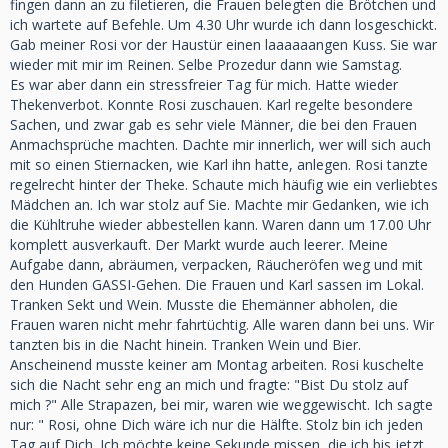
fingen dann an zu filetieren, die Frauen belegten die Brötchen und
ich wartete auf Befehle. Um 4.30 Uhr wurde ich dann losgeschickt.
Gab meiner Rosi vor der Haustür einen laaaaaangen Kuss. Sie war
wieder mit mir im Reinen. Selbe Prozedur dann wie Samstag.
Es war aber dann ein stressfreier Tag für mich. Hatte wieder
Thekenverbot. Konnte Rosi zuschauen. Karl regelte besondere
Sachen, und zwar gab es sehr viele Männer, die bei den Frauen
Anmachsprüche machten. Dachte mir innerlich, wer will sich auch
mit so einen Stiernacken, wie Karl ihn hatte, anlegen. Rosi tanzte
regelrecht hinter der Theke. Schaute mich häufig wie ein verliebtes
Mädchen an. Ich war stolz auf Sie. Machte mir Gedanken, wie ich
die Kühltruhe wieder abbestellen kann. Waren dann um 17.00 Uhr
komplett ausverkauft. Der Markt wurde auch leerer. Meine
Aufgabe dann, abräumen, verpacken, Räucheröfen weg und mit
den Hunden GASSI-Gehen. Die Frauen und Karl sassen im Lokal.
Tranken Sekt und Wein. Musste die Ehemänner abholen, die
Frauen waren nicht mehr fahrtüchtig. Alle waren dann bei uns. Wir
tanzten bis in die Nacht hinein. Tranken Wein und Bier.
Anscheinend musste keiner am Montag arbeiten. Rosi kuschelte
sich die Nacht sehr eng an mich und fragte: "Bist Du stolz auf
mich ?" Alle Strapazen, bei mir, waren wie weggewischt. Ich sagte
nur: " Rosi, ohne Dich wäre ich nur die Hälfte. Stolz bin ich jeden
Tag auf Dich. Ich möchte keine Sekunde missen, die ich bis jetzt