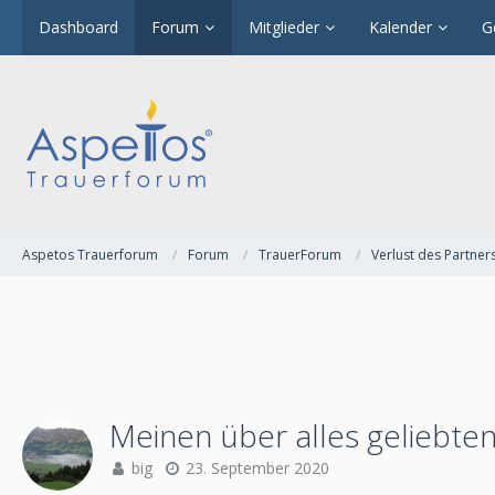
Dashboard
Forum
Mitglieder
Kalender
G
Aspetos Trauerforum
Forum
TrauerForum
Verlust des Partner
Meinen über alles geliebt
big
23. September 2020