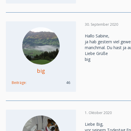
30. September 2020
Hallo Sabine,
ja hab gestern viel gew
manchmal. Du hast ja au
Liebe Grüße
big
big
Beiträge
46
1. Oktober 2020
Liebe Big,
vor seinem Todestag End