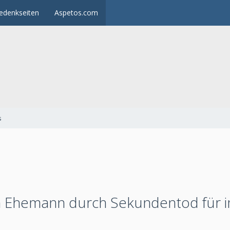
edenkseiten
Aspetos.com
s
en Ehemann durch Sekundentod für 