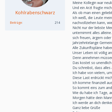
Meine Kollegin war neul
Und ein Arzt fragte mic
Kohlrabenschwarz
Als ob man einen gelieb
Ich weiß, die Leute mein
nachvollziehen kann, wi
Beiträge
214
Nicht nur der liebste Men
unternimmt alles allein
sich freuen, ärgern oder
Jahrzehntelange Gemeins
Alle Zukunftspläne habe
Unser Leben ist völlig 
Denn annehmen müssen w
Das kostet so unendlich v
Du schreibst, dass alles 
Ich habe von vielem, u
Diese Last erdrückt mic
Ich komme finanziell aus
So kommt eins zum and
Wie du habe ich Tage, a
Morgen hätte dein Mann 
Ich werde an dich denke
Ganz liebe Grüße