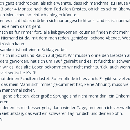
ich ganz erschrocken, als ich erwähnte, dass ich manchmal zu Hause
h 3 oder 4 Monate nach dem Tod allen Ernstes, ob ich es schon über
ten Menschen so einfach ablegen könnte...
en es nicht böse, drücken sich nur ungeschickt aus. Und es ist nunmal
e es einem damit geht.
sch ist für immer fort, alle liebgewonnen Routinen finden nicht mehr sta
e. Niemand ist da, mit dem man reden, genießen, schöne Abende, Wo
 trösten kann.
amkeit ist mit einem Schlag vorbei.
n sich in Schall und Rauch aufgelöst. Wir müssen ohne den Liebsten a
anders geworden, hat sich um 180° gedreht und es ist furchtbar schwer
ir es, das alte Leben bekommen wir nicht mehr zurück, auch wenn 
iel seelische Kraft!
auf deinen Schultern lastet. So empfinde ich es auch. Es gibt so viel zu
m das mein Mann sich immer gekümmert hat, keine Ahnung, muss vie
h manchmal schier.
, gehe arbeiten, aber große Sprünge sind nicht mehr drin, ein Einkom
eren.
n denen es mir besser geht, dann wieder Tage, an denen ich verzwei
Geburtstag, das wird ein schwerer Tag für dich und deinen Sohn.
n!