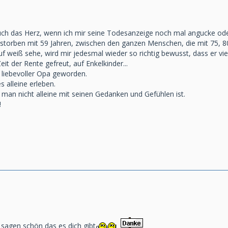
 auch das Herz, wenn ich mir seine Todesanzeige noch mal angucke oder
storben mit 59 Jahren, zwischen den ganzen Menschen, die mit 75, 80
 weiß sehe, wird mir jedesmal wieder so richtig bewusst, dass er viel
eit der Rente gefreut, auf Enkelkinder...
d liebevoller Opa geworden.
s alleine erleben.
s man nicht alleine mit seinen Gedanken und Gefühlen ist.
!
 sagen schön das es dich gibt