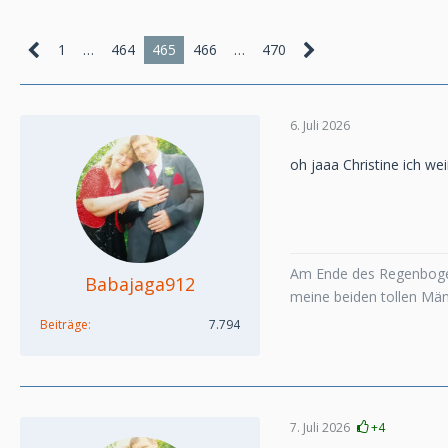
1
…
464
465
466
…
470
6. Juli 2026
oh jaaa Christine ich w
Am Ende des Regenboge
Babajaga912
meine beiden tollen Mä
Beiträge
7.794
7. Juli 2026
+4