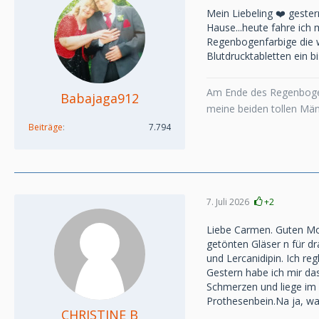
Mein Liebeling ❤️ gestern
Hause...heute fahre ich 
Regenbogenfarbige die wu
Blutdrucktabletten ein b
Am Ende des Regenboge
Babajaga912
meine beiden tollen Mä
Beiträge
7.794
7. Juli 2026
+2
Liebe Carmen. Guten Morg
getönten Gläser n für d
und Lercanidipin. Ich re
Gestern habe ich mir da
Schmerzen und liege im 
Prothesenbein.Na ja, wa
CHRISTINE B