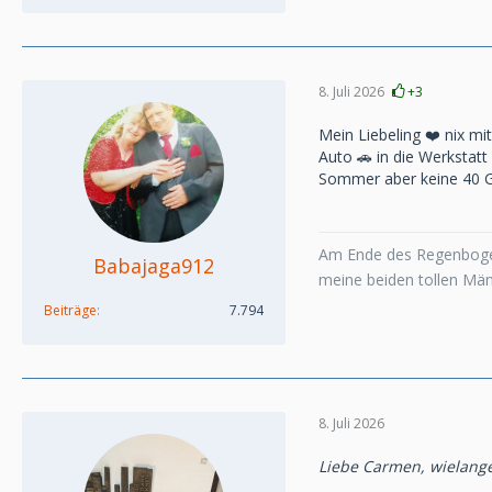
8. Juli 2026
+3
Mein Liebeling ❤️ nix mi
Auto 🚗 in die Werkstatt
Sommer aber keine 40 Gra
Am Ende des Regenboge
Babajaga912
meine beiden tollen Mä
Beiträge
7.794
8. Juli 2026
Liebe Carmen, wielange 