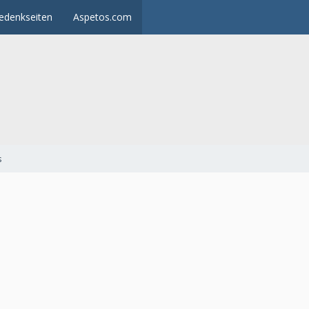
edenkseiten
Aspetos.com
s