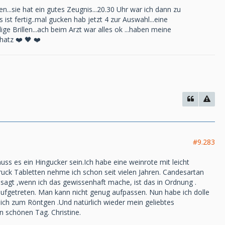
en...sie hat ein gutes Zeugnis...20.30 Uhr war ich dann zu
ist fertig..mal gucken hab jetzt 4 zur Auswahl...eine
ge Brillen...ach beim Arzt war alles ok ...haben meine
hatz ❤️ 🖤 ❤️
#9.283
uss es ein Hingucker sein.Ich habe eine weinrote mit leicht
uck Tabletten nehme ich schon seit vielen Jahren. Candesartan
 sagt ,wenn ich das gewissenhaft mache, ist das in Ordnung .
aufgetreten. Man kann nicht genug aufpassen. Nun habe ich dolle
ch zum Röntgen .Und natürlich wieder mein geliebtes
n schönen Tag. Christine.