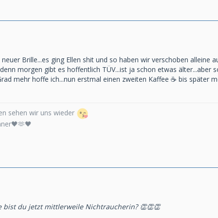
t neuer Brille...es ging Ellen shit und so haben wir verschoben alleine
 denn morgen gibt es hoffentlich TÜV...ist ja schon etwas älter...aber
d mehr hoffe ich...nun erstmal einen zweiten Kaffee ☕️ bis später me
n sehen wir uns wieder
nner🖤🫶🖤
bist du jetzt mittlerweile Nichtraucherin? 👏👏👏