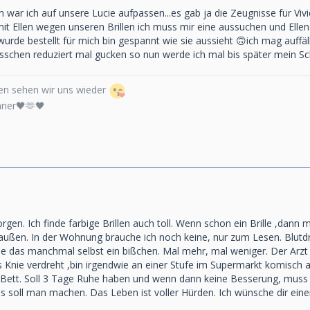
 war ich auf unsere Lucie aufpassen...es gab ja die Zeugnisse für Vivi
mit Ellen wegen unseren Brillen ich muss mir eine aussuchen und Ellens 
rde bestellt für mich bin gespannt wie sie aussieht 🙃ich mag auffälli
isschen reduziert mal gucken so nun werde ich mal bis später mein Sc
n sehen wir uns wieder
nner🖤🫶🖤
en. Ich finde farbige Brillen auch toll. Wenn schon ein Brille ,dann m
raußen. In der Wohnung brauche ich noch keine, nur zum Lesen. Blutdr
gle das manchmal selbst ein bißchen. Mal mehr, mal weniger. Der Arzt
s Knie verdreht ,bin irgendwie an einer Stufe im Supermarkt komisch 
Bett. Soll 3 Tage Ruhe haben und wenn dann keine Besserung, muss i
s soll man machen. Das Leben ist voller Hürden. Ich wünsche dir eine