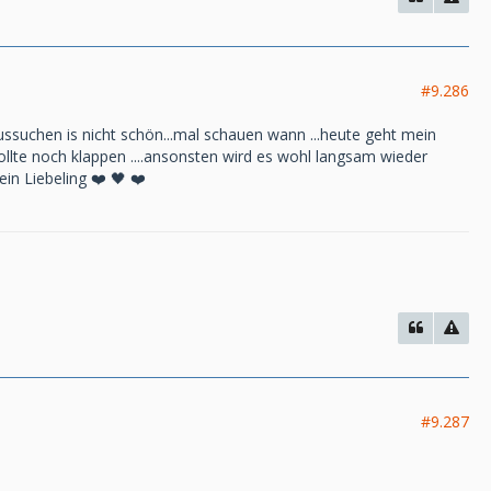
#9.286
 aussuchen is nicht schön...mal schauen wann ...heute geht mein
 sollte noch klappen ....ansonsten wird es wohl langsam wieder
in Liebeling ❤️ 🖤 ❤️
#9.287