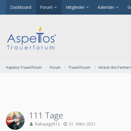
Dashboard
Forum
Mitglieder
Kalender
G
Aspetos Trauerforum
Forum
TrauerForum
Verlust des Partner
111 Tage
Babajaga912
31. März 2021