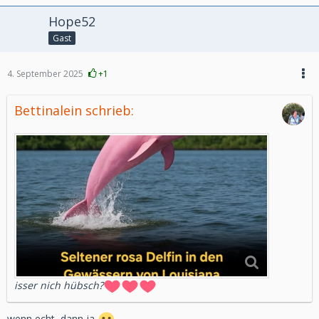
Hope52
Gast
4. September 2025
+1
Bettinalein schrieb:
isser nich hübsch?
wenn echt, dann ja