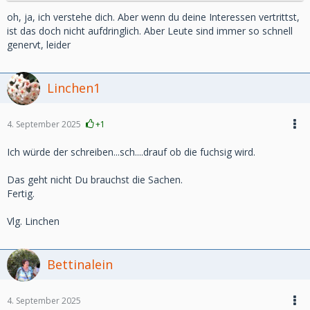
melden wegen der Stundenanzahl und den Papieren.
oh, ja, ich verstehe dich. Aber wenn du deine Interessen vertrittst,
Ich müsstemich ja arbitslos melden,wenn es zu wenig ist
ist das doch nicht aufdringlich. Aber Leute sind immer so schnell
oder nicth klappt....boah das geht mir so auf die
genervt, leider
NErven,dass die immer auf den öletzten Drücker kommt .
ich trau mich nicht zu schrieben,weil die immer so fuchsig
ist,wenn man sie drängt,aber ich muss doch wissen was
Linchen1
jetzt Sache ist oder?
4. September 2025
+1
Ich würde der schreiben...sch....drauf ob die fuchsig wird.
Das geht nicht Du brauchst die Sachen.
Fertig.
Vlg. Linchen
Bettinalein
4. September 2025