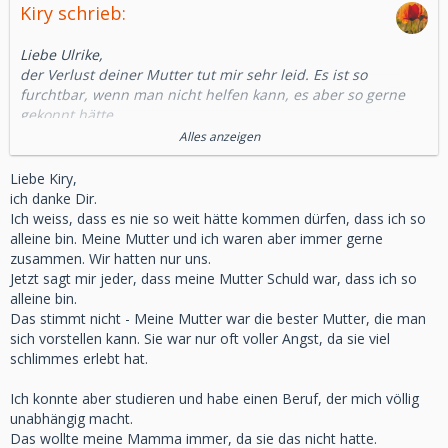
Kiry schrieb:
Liebe Ulrike,
der Verlust deiner Mutter tut mir sehr leid. Es ist so
furchtbar, wenn man nicht helfen kann, es aber so gerne
gekonnt hätte.
Du konntest ihr nicht helfen, aber du warst bei ihr.
Alles anzeigen
Fühl dich hier im Forum wahrgenommen und verstanden!
Liebe Kiry,
Kiry
ich danke Dir.
Ich weiss, dass es nie so weit hätte kommen dürfen, dass ich so
alleine bin. Meine Mutter und ich waren aber immer gerne
zusammen. Wir hatten nur uns.
Jetzt sagt mir jeder, dass meine Mutter Schuld war, dass ich so
alleine bin.
Das stimmt nicht - Meine Mutter war die bester Mutter, die man
sich vorstellen kann. Sie war nur oft voller Angst, da sie viel
schlimmes erlebt hat.
Ich konnte aber studieren und habe einen Beruf, der mich völlig
unabhängig macht.
Das wollte meine Mamma immer, da sie das nicht hatte.