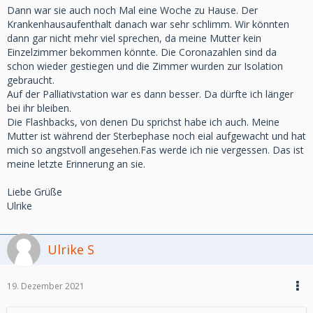
und ich habe Monate ihn immer wieder durchlebt immer
Dann war sie auch noch Mal eine Woche zu Hause. Der
und immer wieder.
Krankenhausaufenthalt danach war sehr schlimm. Wir könnten
Glaub mir es gibt nichts was Du Dir Verzeihen müsstest
dann gar nicht mehr viel sprechen, da meine Mutter kein
aber ich kann verstehen das Du so denkst, geht mir oft nicht
Einzelzimmer bekommen könnte. Die Coronazahlen sind da
anders.
schon wieder gestiegen und die Zimmer wurden zur Isolation
gebraucht.
Deine Mama ist bei Dir immer.
Auf der Palliativstation war es dann besser. Da dürfte ich länger
bei ihr bleiben.
Vlg. Linchen
Die Flashbacks, von denen Du sprichst habe ich auch. Meine
Mutter ist während der Sterbephase noch eial aufgewacht und hat
mich so angstvoll angesehen.Fas werde ich nie vergessen. Das ist
meine letzte Erinnerung an sie.
Liebe Grüße
Ulrike
Ulrike S
19. Dezember 2021