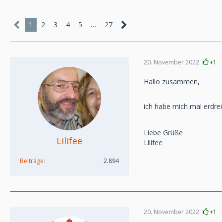
1
2
3
4
5
…
27
20. November 2022
+1
Hallo zusammen,
ich habe mich mal erdre
Liebe Grüße
Lilifee
Lilifee
Beiträge
2.894
20. November 2022
+1