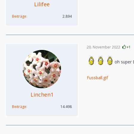
Lilifee
Beiträge
2.894
20. November 2022
+1
oh super 
Fussball.gif
Linchen1
Beiträge
14.498