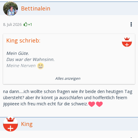
Bettinalein
8. Juli 2026
+1
King schrieb:
Mein Güte.
Das war der Wahnsinn.
Meine Nerven
Alles anzeigen
Sʹ WM-Märli gaht wieta
na dann.....ich wollte schon fragen wie ihr beide den heutigen Tag
Oh yeah.
übersteht? aber ihr könnt ja ausschlafen und hoiffentlich feiern
jippiieee ich freu mich echt für die schweiz.
Ja, war spät geworden. Oder früh
Mein Sohn ist vorhin erst aufgewacht.
Er hatte eigentlich schon geschlafen und war dann fürs
King
Penaltyschiessen wieder wach.
Hat ja schon Schulferien.