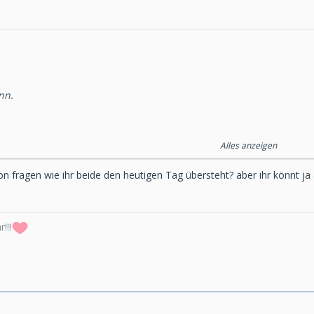
nn.
Alles anzeigen
eta
hon fragen wie ihr beide den heutigen Tag übersteht? aber ihr könnt ja a
en. Oder früh
 erst aufgewacht.
!!!
 schon geschlafen und war dann fürs Penaltyschiessen wieder wach.
rien.
in der Woche auch frei, wie gut.