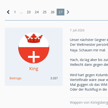
1
…
23
24
25
26
27
7. Juli 2026
Unser nächster Gegner im
Der Weltmeister persön
Naja. Schauen mir mal.
Hach, da lag aber bis zu
Vielleicht dann gegen d
King
Wird hart gegen Kolumb
Beiträge
3.037
Viertelfinale wäre zwar w
Mal guggen ob das WM-Mä
Oder der Rückflug in di
Wappen von Königsberg,