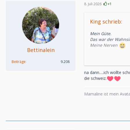
8. Juli 2026
+1
King schrieb:
Mein Güte.
Das war der Wahnsi
Meine Nerven
Bettinalein
Sʹ WM-Märli gaht wi
Beiträge
9.208
Oh yeah.
na dann.....ich wollte sc
die schweiz.
Ja, war spät geword
Mein Sohn ist vorhin
Mamaline ist mein Avatar
Er hatte eigentlich
Hat ja schon Schulfe
Und selber habe ich 