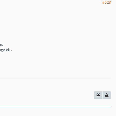
#528
n.
age etc.