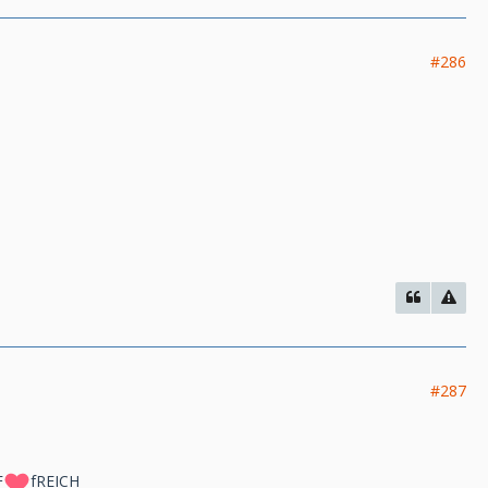
#286
#287
F
fREICH