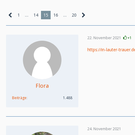
1
…
14
15
16
…
20
22. November 2021
+1
https://in-lauter-trauer.
Flora
Beiträge
1.488
24. November 2021