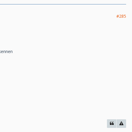
#285
 kennen