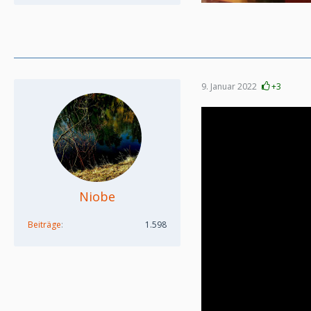
9. Januar 2022
+3
Niobe
Beiträge
1.598