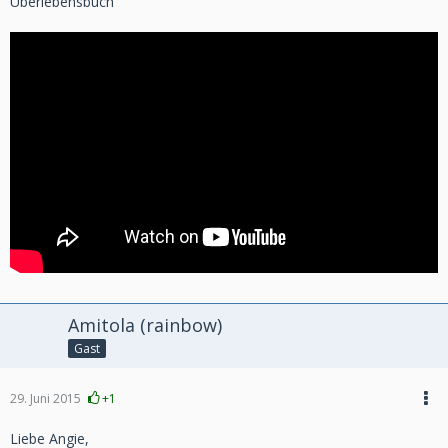
Überlebensbuch
Amitola (rainbow)
Gast
29. Juni 2015
+1
Liebe Angie,