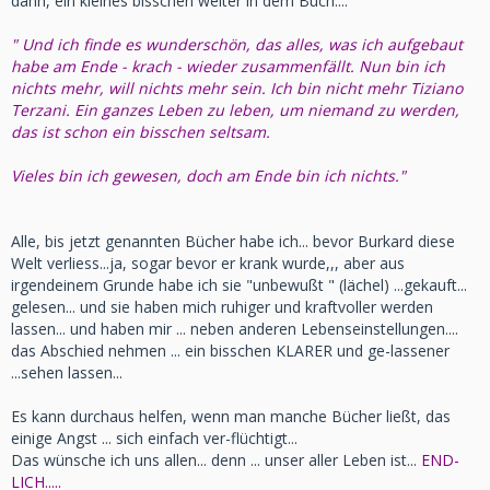
dann, ein kleines bisschen weiter in dem Buch....
" Und ich finde es wunderschön, das alles, was ich aufgebaut
habe am Ende - krach - wieder zusammenfällt. Nun bin ich
nichts mehr, will nichts mehr sein. Ich bin nicht mehr Tiziano
Terzani. Ein ganzes Leben zu leben, um niemand zu werden,
das ist schon ein bisschen seltsam.
Vieles bin ich gewesen, doch am Ende bin ich nichts."
Alle, bis jetzt genannten Bücher habe ich... bevor Burkard diese
Welt verliess...ja, sogar bevor er krank wurde,,, aber aus
irgendeinem Grunde habe ich sie "unbewußt " (lächel) ...gekauft...
gelesen... und sie haben mich ruhiger und kraftvoller werden
lassen... und haben mir ... neben anderen Lebenseinstellungen....
das Abschied nehmen ... ein bisschen KLARER und ge-lassener
...sehen lassen...
Es kann durchaus helfen, wenn man manche Bücher ließt, das
einige Angst ... sich einfach ver-flüchtigt...
Das wünsche ich uns allen... denn ... unser aller Leben ist...
END-
LICH.....