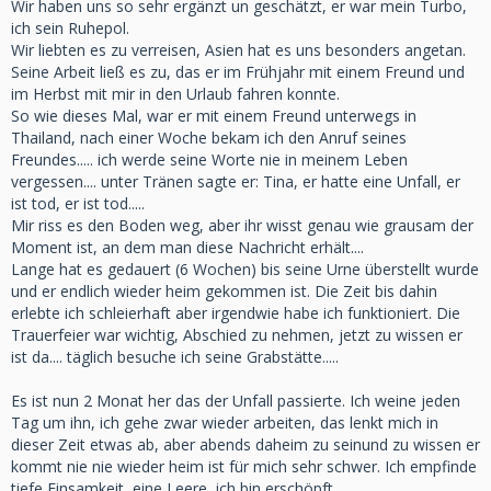
Wir haben uns so sehr ergänzt un geschätzt, er war mein Turbo,
ich sein Ruhepol.
Wir liebten es zu verreisen, Asien hat es uns besonders angetan.
Seine Arbeit ließ es zu, das er im Frühjahr mit einem Freund und
im Herbst mit mir in den Urlaub fahren konnte.
So wie dieses Mal, war er mit einem Freund unterwegs in
Thailand, nach einer Woche bekam ich den Anruf seines
Freundes..... ich werde seine Worte nie in meinem Leben
vergessen.... unter Tränen sagte er: Tina, er hatte eine Unfall, er
ist tod, er ist tod.....
Mir riss es den Boden weg, aber ihr wisst genau wie grausam der
Moment ist, an dem man diese Nachricht erhält....
Lange hat es gedauert (6 Wochen) bis seine Urne überstellt wurde
und er endlich wieder heim gekommen ist. Die Zeit bis dahin
erlebte ich schleierhaft aber irgendwie habe ich funktioniert. Die
Trauerfeier war wichtig, Abschied zu nehmen, jetzt zu wissen er
ist da.... täglich besuche ich seine Grabstätte.....
Es ist nun 2 Monat her das der Unfall passierte. Ich weine jeden
Tag um ihn, ich gehe zwar wieder arbeiten, das lenkt mich in
dieser Zeit etwas ab, aber abends daheim zu seinund zu wissen er
kommt nie nie wieder heim ist für mich sehr schwer. Ich empfinde
tiefe Einsamkeit, eine Leere, ich bin erschöpft.