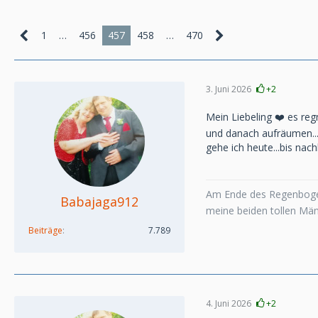
1
…
456
457
458
…
470
3. Juni 2026
+2
Mein Liebeling ❤️ es regn
und danach aufräumen...
gehe ich heute...bis na
Am Ende des Regenboge
Babajaga912
meine beiden tollen Mä
Beiträge
7.789
4. Juni 2026
+2