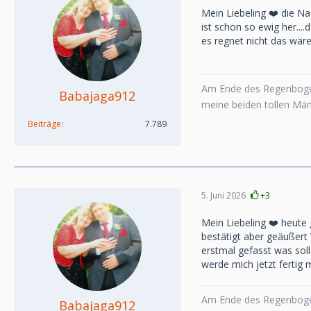
Mein Liebeling ❤️ die N
ist schon so ewig her...
es regnet nicht das wäre 
Am Ende des Regenboge
Babajaga912
meine beiden tollen Mä
Beiträge
7.789
5. Juni 2026
+3
Mein Liebeling ❤️ heute 
bestätigt aber geäußert 
erstmal gefasst was soll
werde mich jetzt fertig 
Am Ende des Regenboge
Babajaga912