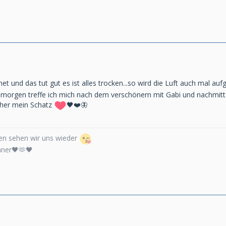
et und das tut gut es ist alles trocken...so wird die Luft auch mal auf
morgen treffe ich mich nach dem verschönern mit Gabi und nachmitta
chher mein Schatz
🖤❤️🦋
n sehen wir uns wieder
nner🖤🫶🖤