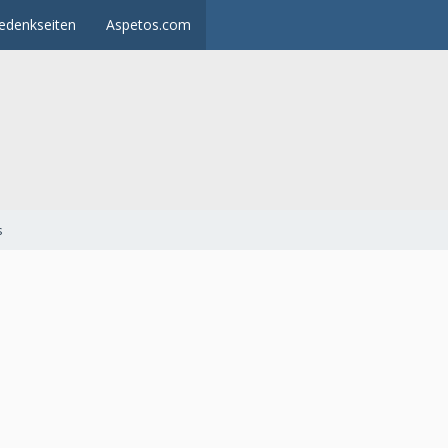
edenkseiten
Aspetos.com
s