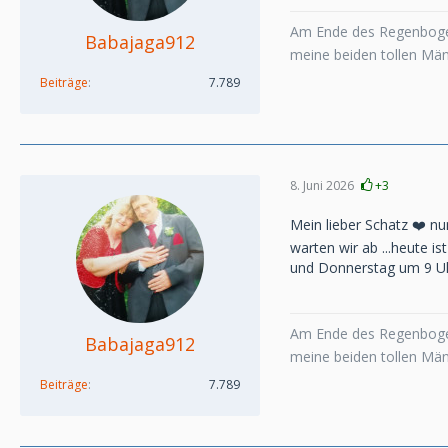
Am Ende des Regenboge
Babajaga912
meine beiden tollen Mä
Beiträge
7.789
8. Juni 2026
+3
Mein lieber Schatz ❤️ nun
warten wir ab ...heute i
und Donnerstag um 9 Uhr
Am Ende des Regenboge
Babajaga912
meine beiden tollen Mä
Beiträge
7.789