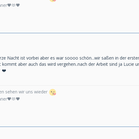
nner🖤🫶🖤
rze Nacht ist vorbei aber es war soooo schön...wir saßen in der erste
t kommt aber auch das wird vergehen..nach der Arbeit sind ja Lucie u
 ❤️
n sehen wir uns wieder
nner🖤🫶🖤