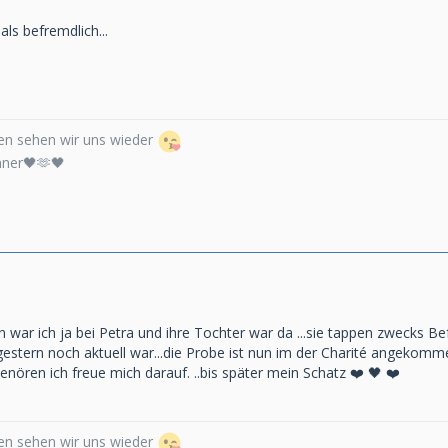
als befremdlich...
n sehen wir uns wieder
nner🖤🫶🖤
n war ich ja bei Petra und ihre Tochter war da ...sie tappen zwecks Bef
stern noch aktuell war...die Probe ist nun im der Charité angekommen
Tenören ich freue mich darauf. ..bis später mein Schatz ❤️ 🖤 ❤️
n sehen wir uns wieder