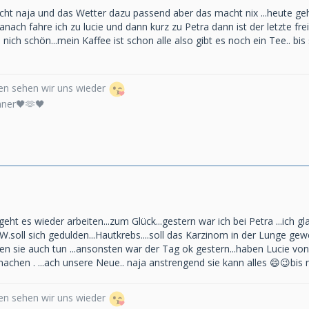
acht naja und das Wetter dazu passend aber das macht nix ...heute ge
.danach fahre ich zu lucie und dann kurz zu Petra dann ist der letzte 
nich schön...mein Kaffee ist schon alle also gibt es noch ein Tee.. bi
n sehen wir uns wieder
nner🖤🫶🖤
geht es wieder arbeiten...zum Glück...gestern war ich bei Petra ...ich 
W.soll sich gedulden...Hautkrebs....soll das Karzinom in der Lunge g
en sie auch tun ...ansonsten war der Tag ok gestern...haben Lucie vo
machen . ...ach unsere Neue.. naja anstrengend sie kann alles 😄😉bis 
n sehen wir uns wieder