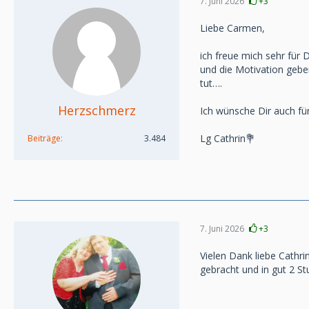
7. Juni 2026
+3
Liebe Carmen,
ich freue mich sehr für 
und die Motivation gebe
tut….
Herzschmerz
Ich wünsche Dir auch fü
Lg Cathrin💐
Beiträge
3.484
7. Juni 2026
+3
Vielen Dank liebe Cathri
gebracht und in gut 2 S