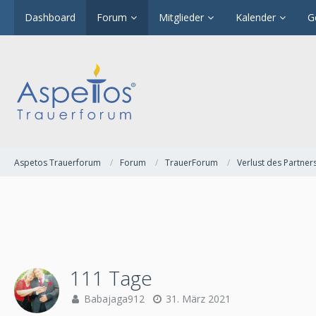
Dashboard
Forum
Mitglieder
Kalender
G
Aspetos Trauerforum
Forum
TrauerForum
Verlust des Partner
111 Tage
Babajaga912
31. März 2021