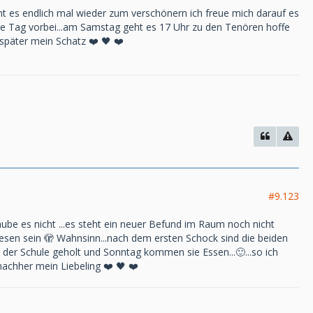
ht es endlich mal wieder zum verschönern ich freue mich darauf es
freie Tag vorbei...am Samstag geht es 17 Uhr zu den Tenören hoffe
s später mein Schatz ❤️ 🖤 ❤️
#9.123
glaube es nicht ...es steht ein neuer Befund im Raum noch nicht
ewesen sein 🫣 Wahnsinn...nach dem ersten Schock sind die beiden
n der Schule geholt und Sonntag kommen sie Essen...🙂...so ich
nachher mein Liebeling ❤️ 🖤 ❤️