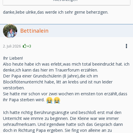
gemacht.
danke,liebe ulrike,das werde ich sehr gerne beherzigen.
Es wird dort viel viel Wert auf die Vermittlung von Werten
gelegt, Mädchen sollen zu selbstbewussten Frauen erzogen
werden.
Bettinalein
Vielleicht hilft Dir das im Gespräch.
2. Juli 2026
+3
Sehr "katholisch" streng ist man dort nicht mehr
Ihr Lieben!
Betone, wie wichtig es ist, Mädchen den Rücken zu stärken
Also heute habe ich was erlebt,was mich total beeindruckt hat. ich
und ihre Begabungen zu fördern.
denke,ich kann das hier im Trauerforum erzählen.
Der Papa einer Grundschülerin (8 Jahre),die ich im
Liebe Grüße
Blockflötenunterricht habe, litt an krebs und ist nun leider
Ulrike
verstorben.
Sie hatte mir schon vor zwei wochen im ernsten ton erzählt,dass
ihr Papa sterben wird.
Ich hatte richtig Berührungsänsgte und beschloß erst mal den
Unterricht wie immre zu beginnen. Die Kleine war wie immer
sehraufmerksam. Und irgendwie hatte sich das Gespräch dann
doch in Richtung Papa ergeben. Sie fing von alleine an zu