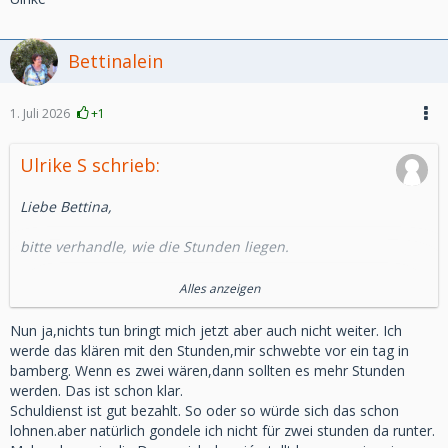
Bettinalein
1. Juli 2026
+1
Ulrike S schrieb:
Liebe Bettina,
bitte verhandle, wie die Stunden liegen.
Ich habe keine Ahnung, wie ein Stundenplan funktioniert,
Alles anzeigen
wenn Du aber mehrere Tage fahren musst, lohnt sich das
nicht und Du verbaust Dir weitere Möglichkeiten.
Nun ja,nichts tun bringt mich jetzt aber auch nicht weiter. Ich
werde das klären mit den Stunden,mir schwebte vor ein tag in
Ich verstehe Deine Panik, Aktionismus ist jetzt aber der
bamberg. Wenn es zwei wären,dann sollten es mehr Stunden
falsche Weg.
werden. Das ist schon klar.
Schuldienst ist gut bezahlt. So oder so würde sich das schon
Liebe Grüße
lohnen.aber natürlich gondele ich nicht für zwei stunden da runter.
Ulrike