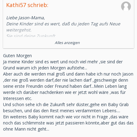
Kathi57 schrieb:
Liebe Jason-Mama,
Deine Kinder sind es wert, daß du jeden Tag aufs Neue
weitergehst.
Sie sind deine Zunkunft.
Du siehst sie lachen, sie trösten dich und du sie.
Alles anzeigen
Dein kleiner Schatz ist mitten dabei und freut sich das er
euch hat.
Guten Morgen
Wenn auch in einer anderen Welt.
Ja meine Kinder sind es wert und noch viel mehr ,sie sind der
Kathi
Grund warum ich jeden Morgen aufstehe...
Aber auch die werden mal groß und dann habe ich nur noch Jason
,der nie groß werden darf,der nie lachen darf ,geschweige denn
seine erste Freundin oder Freund haben darf...Mein Leben lang
werde ich darüber nachdenken wie er jetzt wohl wäre ,was für
Interessen etc.
Und schon sehe ich die Zukunft sehr düster,gehe ein Baby Grab
besuchen, und das den Rest meines verdammten Lebens....
Ein weiteres Baby kommt nach wie vor nicht in Frage ,das wäre
noch das schlimmste was jetzt passieren könnte,aber gut das das
ohne Mann nicht geht...