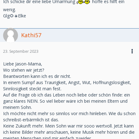
Ich schicke dir eine liebe Umarmung
hoffe es hilft ein
wenig.
Glg🌻☀️Elke
Kathi57
23. September 2023
Liebe Jason-Mama,
Wo stehen wir jetzt?
Beantworten kann ich es dir nicht.
In einem Sumpf aus Traurigkeit, Angst, Wut, Hoffnungslosigkeit,
Sinnlosigkeit steckt man fest.
Auf die Frage ob ich das Leben noch liebe oder schön finde: ein
ganz klares NEIN. So viel lieber wäre ich bei meinen Eltern und
meinem Sohn.
Ich möchte nicht mehr so sinnlos vor mich hinleben. Wie du schon
schreibst-erbärmlich ist das.
Keine Zukunft mehr. Mein Sohn war mir sooo wertvoll. Jetzt kann
ich keine Bilder mehr anschauen, keine Musik mehr hören und die
meisten Menschen sind mir einfach zuwider.