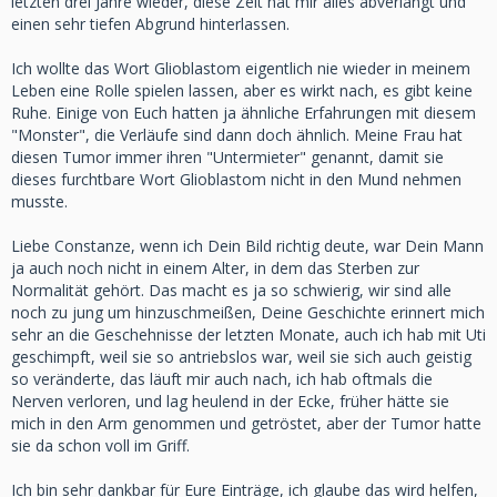
letzten drei Jahre wieder, diese Zeit hat mir alles abverlangt und
einen sehr tiefen Abgrund hinterlassen.
Ich wollte das Wort Glioblastom eigentlich nie wieder in meinem
Leben eine Rolle spielen lassen, aber es wirkt nach, es gibt keine
Ruhe. Einige von Euch hatten ja ähnliche Erfahrungen mit diesem
"Monster", die Verläufe sind dann doch ähnlich. Meine Frau hat
diesen Tumor immer ihren "Untermieter" genannt, damit sie
dieses furchtbare Wort Glioblastom nicht in den Mund nehmen
musste.
Liebe Constanze, wenn ich Dein Bild richtig deute, war Dein Mann
ja auch noch nicht in einem Alter, in dem das Sterben zur
Normalität gehört. Das macht es ja so schwierig, wir sind alle
noch zu jung um hinzuschmeißen, Deine Geschichte erinnert mich
sehr an die Geschehnisse der letzten Monate, auch ich hab mit Uti
geschimpft, weil sie so antriebslos war, weil sie sich auch geistig
so veränderte, das läuft mir auch nach, ich hab oftmals die
Nerven verloren, und lag heulend in der Ecke, früher hätte sie
mich in den Arm genommen und getröstet, aber der Tumor hatte
sie da schon voll im Griff.
Ich bin sehr dankbar für Eure Einträge, ich glaube das wird helfen,