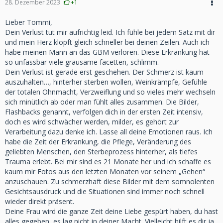
28. Dezember 2023
+1
Lieber Tommi,
Dein Verlust tut mir aufrichtig leid. Ich fühle bei jedem Satz mit dir
und mein Herz klopft gleich schneller bei deinen Zeilen. Auch ich
habe meinen Mann an das GBM verloren. Diese Erkrankung hat
so unfassbar viele grausame facetten, schlimm.
Dein Verlust ist gerade erst geschehen. Der Schmerz ist kaum
auszuhalten…, hinterher sterben wollen, Weinkrämpfe, Gefühle
der totalen Ohnmacht, Verzweiflung und so vieles mehr wechseln
sich minütlich ab oder man fühlt alles zusammen. Die Bilder,
Flashbacks genannt, verfolgen dich in der ersten Zeit intensiv,
doch es wird schwächer werden, milder, es gehört zur
Verarbeitung dazu denke ich. Lasse all deine Emotionen raus. Ich
habe die Zeit der Erkrankung, die Pflege, Veränderung des
geliebten Menschen, den Sterbeprozess hinterher, als tiefes
Trauma erlebt. Bei mir sind es 21 Monate her und ich schaffe es
kaum mir Fotos aus den letzten Monaten vor seinem „Gehen“
anzuschauen. Zu schmerzhaft diese Bilder mit dem somnolenten
Gesichtsausdruck und die Situationen sind immer noch schnell
wieder direkt präsent.
Deine Frau wird die ganze Zeit deine Liebe gespürt haben, du hast
alles gegeben, es lag nicht in deiner Macht. Vielleicht hilft es dir ja,