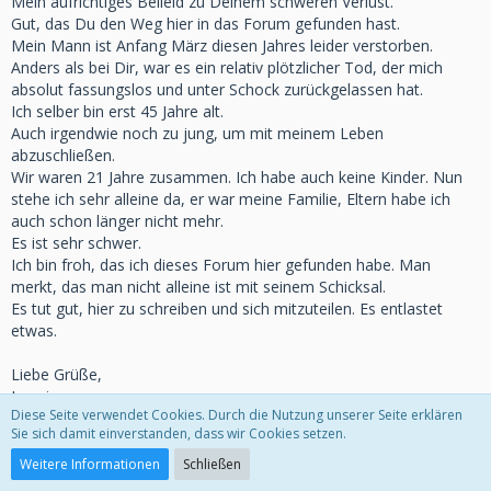
Mein aufrichtiges Beileid zu Deinem schweren Verlust.
Gut, das Du den Weg hier in das Forum gefunden hast.
Mein Mann ist Anfang März diesen Jahres leider verstorben.
Anders als bei Dir, war es ein relativ plötzlicher Tod, der mich
absolut fassungslos und unter Schock zurückgelassen hat.
Ich selber bin erst 45 Jahre alt.
Auch irgendwie noch zu jung, um mit meinem Leben
abzuschließen.
Wir waren 21 Jahre zusammen. Ich habe auch keine Kinder. Nun
stehe ich sehr alleine da, er war meine Familie, Eltern habe ich
auch schon länger nicht mehr.
Es ist sehr schwer.
Ich bin froh, das ich dieses Forum hier gefunden habe. Man
merkt, das man nicht alleine ist mit seinem Schicksal.
Es tut gut, hier zu schreiben und sich mitzuteilen. Es entlastet
etwas.
Liebe Grüße,
Jasmin
Diese Seite verwendet Cookies. Durch die Nutzung unserer Seite erklären
Sie sich damit einverstanden, dass wir Cookies setzen.
Ursula3008
Weitere Informationen
Schließen