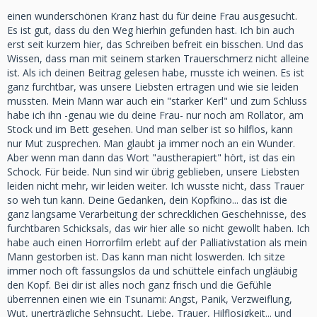
einen wunderschönen Kranz hast du für deine Frau ausgesucht.
Es ist gut, dass du den Weg hierhin gefunden hast. Ich bin auch
erst seit kurzem hier, das Schreiben befreit ein bisschen. Und das
Wissen, dass man mit seinem starken Trauerschmerz nicht alleine
ist. Als ich deinen Beitrag gelesen habe, musste ich weinen. Es ist
ganz furchtbar, was unsere Liebsten ertragen und wie sie leiden
mussten. Mein Mann war auch ein "starker Kerl" und zum Schluss
habe ich ihn -genau wie du deine Frau- nur noch am Rollator, am
Stock und im Bett gesehen. Und man selber ist so hilflos, kann
nur Mut zusprechen. Man glaubt ja immer noch an ein Wunder.
Aber wenn man dann das Wort "austherapiert" hört, ist das ein
Schock. Für beide. Nun sind wir übrig geblieben, unsere Liebsten
leiden nicht mehr, wir leiden weiter. Ich wusste nicht, dass Trauer
so weh tun kann. Deine Gedanken, dein Kopfkino... das ist die
ganz langsame Verarbeitung der schrecklichen Geschehnisse, des
furchtbaren Schicksals, das wir hier alle so nicht gewollt haben. Ich
habe auch einen Horrorfilm erlebt auf der Palliativstation als mein
Mann gestorben ist. Das kann man nicht loswerden. Ich sitze
immer noch oft fassungslos da und schüttele einfach ungläubig
den Kopf. Bei dir ist alles noch ganz frisch und die Gefühle
überrennen einen wie ein Tsunami: Angst, Panik, Verzweiflung,
Wut, unerträgliche Sehnsucht, Liebe, Trauer, Hilflosigkeit... und