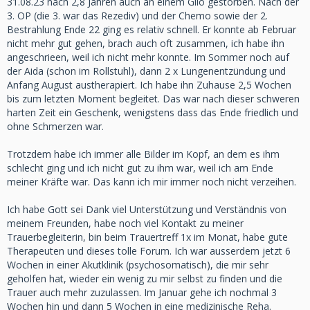
31.08.23 nach 2,8 Jahren auch an einem Glio gestorben. Nach der
3. OP (die 3. war das Rezediv) und der Chemo sowie der 2.
Bestrahlung Ende 22 ging es relativ schnell. Er konnte ab Februar
nicht mehr gut gehen, brach auch oft zusammen, ich habe ihn
angeschrieen, weil ich nicht mehr konnte. Im Sommer noch auf
der Aida (schon im Rollstuhl), dann 2 x Lungenentzündung und
Anfang August austherapiert. Ich habe ihn Zuhause 2,5 Wochen
bis zum letzten Moment begleitet. Das war nach dieser schweren
harten Zeit ein Geschenk, wenigstens dass das Ende friedlich und
ohne Schmerzen war.
Trotzdem habe ich immer alle Bilder im Kopf, an dem es ihm
schlecht ging und ich nicht gut zu ihm war, weil ich am Ende
meiner Kräfte war. Das kann ich mir immer noch nicht verzeihen.
Ich habe Gott sei Dank viel Unterstützung und Verständnis von
meinem Freunden, habe noch viel Kontakt zu meiner
Trauerbegleiterin, bin beim Trauertreff 1x im Monat, habe gute
Therapeuten und dieses tolle Forum. Ich war ausserdem jetzt 6
Wochen in einer Akutklinik (psychosomatisch), die mir sehr
geholfen hat, wieder ein wenig zu mir selbst zu finden und die
Trauer auch mehr zuzulassen. Im Januar gehe ich nochmal 3
Wochen hin und dann 5 Wochen in eine medizinische Reha.