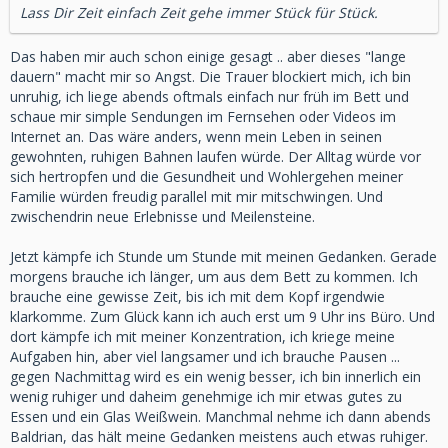
Lass Dir Zeit einfach Zeit gehe immer Stück für Stück.
Das haben mir auch schon einige gesagt .. aber dieses "lange
dauern" macht mir so Angst. Die Trauer blockiert mich, ich bin
unruhig, ich liege abends oftmals einfach nur früh im Bett und
schaue mir simple Sendungen im Fernsehen oder Videos im
Internet an. Das wäre anders, wenn mein Leben in seinen
gewohnten, ruhigen Bahnen laufen würde. Der Alltag würde vor
sich hertropfen und die Gesundheit und Wohlergehen meiner
Familie würden freudig parallel mit mir mitschwingen. Und
zwischendrin neue Erlebnisse und Meilensteine.
Jetzt kämpfe ich Stunde um Stunde mit meinen Gedanken. Gerade
morgens brauche ich länger, um aus dem Bett zu kommen. Ich
brauche eine gewisse Zeit, bis ich mit dem Kopf irgendwie
klarkomme. Zum Glück kann ich auch erst um 9 Uhr ins Büro. Und
dort kämpfe ich mit meiner Konzentration, ich kriege meine
Aufgaben hin, aber viel langsamer und ich brauche Pausen ...
gegen Nachmittag wird es ein wenig besser, ich bin innerlich ein
wenig ruhiger und daheim genehmige ich mir etwas gutes zu
Essen und ein Glas Weißwein. Manchmal nehme ich dann abends
Baldrian, das hält meine Gedanken meistens auch etwas ruhiger.