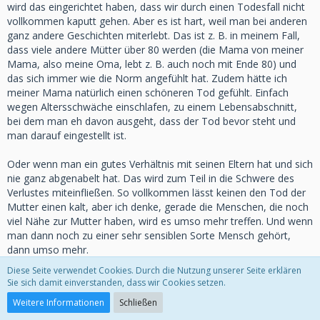
wird das eingerichtet haben, dass wir durch einen Todesfall nicht
vollkommen kaputt gehen. Aber es ist hart, weil man bei anderen
ganz andere Geschichten miterlebt. Das ist z. B. in meinem Fall,
dass viele andere Mütter über 80 werden (die Mama von meiner
Mama, also meine Oma, lebt z. B. auch noch mit Ende 80) und
das sich immer wie die Norm angefühlt hat. Zudem hätte ich
meiner Mama natürlich einen schöneren Tod gefühlt. Einfach
wegen Altersschwäche einschlafen, zu einem Lebensabschnitt,
bei dem man eh davon ausgeht, dass der Tod bevor steht und
man darauf eingestellt ist.
Oder wenn man ein gutes Verhältnis mit seinen Eltern hat und sich
nie ganz abgenabelt hat. Das wird zum Teil in die Schwere des
Verlustes miteinfließen. So vollkommen lässt keinen den Tod der
Mutter einen kalt, aber ich denke, gerade die Menschen, die noch
viel Nähe zur Mutter haben, wird es umso mehr treffen. Und wenn
man dann noch zu einer sehr sensiblen Sorte Mensch gehört,
dann umso mehr.
Diese Seite verwendet Cookies. Durch die Nutzung unserer Seite erklären
Sie sich damit einverstanden, dass wir Cookies setzen.
Linchen1 schrieb:
Weitere Informationen
Schließen