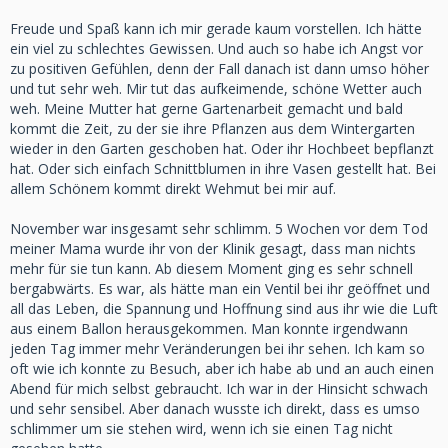
Freude und Spaß kann ich mir gerade kaum vorstellen. Ich hätte
ein viel zu schlechtes Gewissen. Und auch so habe ich Angst vor
zu positiven Gefühlen, denn der Fall danach ist dann umso höher
und tut sehr weh. Mir tut das aufkeimende, schöne Wetter auch
weh. Meine Mutter hat gerne Gartenarbeit gemacht und bald
kommt die Zeit, zu der sie ihre Pflanzen aus dem Wintergarten
wieder in den Garten geschoben hat. Oder ihr Hochbeet bepflanzt
hat. Oder sich einfach Schnittblumen in ihre Vasen gestellt hat. Bei
allem Schönem kommt direkt Wehmut bei mir auf.
November war insgesamt sehr schlimm. 5 Wochen vor dem Tod
meiner Mama wurde ihr von der Klinik gesagt, dass man nichts
mehr für sie tun kann. Ab diesem Moment ging es sehr schnell
bergabwärts. Es war, als hätte man ein Ventil bei ihr geöffnet und
all das Leben, die Spannung und Hoffnung sind aus ihr wie die Luft
aus einem Ballon herausgekommen. Man konnte irgendwann
jeden Tag immer mehr Veränderungen bei ihr sehen. Ich kam so
oft wie ich konnte zu Besuch, aber ich habe ab und an auch einen
Abend für mich selbst gebraucht. Ich war in der Hinsicht schwach
und sehr sensibel. Aber danach wusste ich direkt, dass es umso
schlimmer um sie stehen wird, wenn ich sie einen Tag nicht