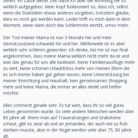
sehen. Im Laufe dieser Zeit hatte ich aber die Hoffnung nie so
wirklich aufgegeben. Mein Kopf funktioniert so, dass ich, selbst
wenn die Statistiken etwas anderes vorgeben, trotzdem glaube,
dass es noch gut werden kann. Leider trifft es mich dann in dem
Moment, wenn dann doch das Schlimmste einrtitt, umso mehr.
Der Tod meiner Mama ist nun 3 Monate her und mein
Gemütszustand schwankt hin und her. Mittlerweile ist es aber
wirklich sehr schlimm geworden. Ich denke, bei mir ist nun final
angekommen, dass meine Mama wirklich nicht mehr da ist und
was das genau für uns alle bedeutet. Keine Familienausflüge mehr
zu viert, keine schönen Urlaubfotos mehr von meinen Eltern die
es sich immer haben gut gehen lassen, keine Unterstützung bei
meiner Einrichtung und Haushalt, kein gemeinsames Shopping
mehr und keine Mama, die immer an alles denkt und helfen
möchte.
Alles schmerzt gerade sehr. Es tut weh, dass ihr so viel gutes
Leben genommen wurde. So viele andere Menschen werden über
80 Jahre alt. Wenn man auf Traueranzeigen und Grabsteine
schaut, gibt es zwar ab und an jemanden, der auch viel zu früh
sterben musste, aber in der Regel werden viele über 75, 80 Jahre
alt.