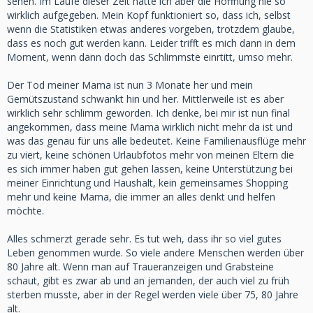
sehen. Im Laufe dieser Zeit hatte ich aber die Hoffnung nie so
wirklich aufgegeben. Mein Kopf funktioniert so, dass ich, selbst
wenn die Statistiken etwas anderes vorgeben, trotzdem glaube,
dass es noch gut werden kann. Leider trifft es mich dann in dem
Moment, wenn dann doch das Schlimmste einrtitt, umso mehr.
Der Tod meiner Mama ist nun 3 Monate her und mein
Gemütszustand schwankt hin und her. Mittlerweile ist es aber
wirklich sehr schlimm geworden. Ich denke, bei mir ist nun final
angekommen, dass meine Mama wirklich nicht mehr da ist und
was das genau für uns alle bedeutet. Keine Familienausflüge mehr
zu viert, keine schönen Urlaubfotos mehr von meinen Eltern die
es sich immer haben gut gehen lassen, keine Unterstützung bei
meiner Einrichtung und Haushalt, kein gemeinsames Shopping
mehr und keine Mama, die immer an alles denkt und helfen
möchte.
Alles schmerzt gerade sehr. Es tut weh, dass ihr so viel gutes
Leben genommen wurde. So viele andere Menschen werden über
80 Jahre alt. Wenn man auf Traueranzeigen und Grabsteine
schaut, gibt es zwar ab und an jemanden, der auch viel zu früh
sterben musste, aber in der Regel werden viele über 75, 80 Jahre
alt.