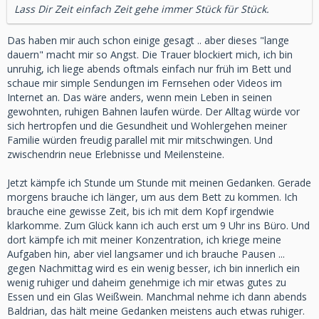
Lass Dir Zeit einfach Zeit gehe immer Stück für Stück.
Das haben mir auch schon einige gesagt .. aber dieses "lange
dauern" macht mir so Angst. Die Trauer blockiert mich, ich bin
unruhig, ich liege abends oftmals einfach nur früh im Bett und
schaue mir simple Sendungen im Fernsehen oder Videos im
Internet an. Das wäre anders, wenn mein Leben in seinen
gewohnten, ruhigen Bahnen laufen würde. Der Alltag würde vor
sich hertropfen und die Gesundheit und Wohlergehen meiner
Familie würden freudig parallel mit mir mitschwingen. Und
zwischendrin neue Erlebnisse und Meilensteine.
Jetzt kämpfe ich Stunde um Stunde mit meinen Gedanken. Gerade
morgens brauche ich länger, um aus dem Bett zu kommen. Ich
brauche eine gewisse Zeit, bis ich mit dem Kopf irgendwie
klarkomme. Zum Glück kann ich auch erst um 9 Uhr ins Büro. Und
dort kämpfe ich mit meiner Konzentration, ich kriege meine
Aufgaben hin, aber viel langsamer und ich brauche Pausen ...
gegen Nachmittag wird es ein wenig besser, ich bin innerlich ein
wenig ruhiger und daheim genehmige ich mir etwas gutes zu
Essen und ein Glas Weißwein. Manchmal nehme ich dann abends
Baldrian, das hält meine Gedanken meistens auch etwas ruhiger.