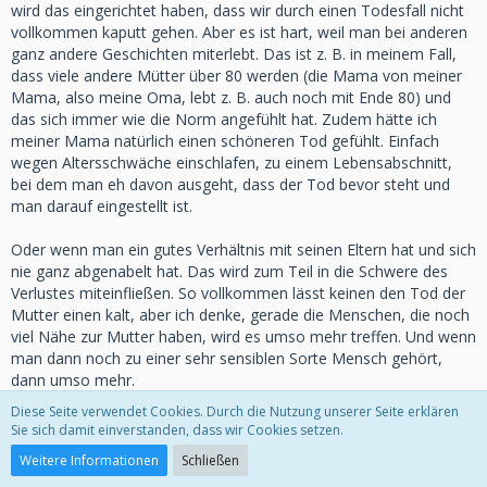
wird das eingerichtet haben, dass wir durch einen Todesfall nicht
vollkommen kaputt gehen. Aber es ist hart, weil man bei anderen
ganz andere Geschichten miterlebt. Das ist z. B. in meinem Fall,
dass viele andere Mütter über 80 werden (die Mama von meiner
Mama, also meine Oma, lebt z. B. auch noch mit Ende 80) und
das sich immer wie die Norm angefühlt hat. Zudem hätte ich
meiner Mama natürlich einen schöneren Tod gefühlt. Einfach
wegen Altersschwäche einschlafen, zu einem Lebensabschnitt,
bei dem man eh davon ausgeht, dass der Tod bevor steht und
man darauf eingestellt ist.
Oder wenn man ein gutes Verhältnis mit seinen Eltern hat und sich
nie ganz abgenabelt hat. Das wird zum Teil in die Schwere des
Verlustes miteinfließen. So vollkommen lässt keinen den Tod der
Mutter einen kalt, aber ich denke, gerade die Menschen, die noch
viel Nähe zur Mutter haben, wird es umso mehr treffen. Und wenn
man dann noch zu einer sehr sensiblen Sorte Mensch gehört,
dann umso mehr.
Diese Seite verwendet Cookies. Durch die Nutzung unserer Seite erklären
Sie sich damit einverstanden, dass wir Cookies setzen.
Linchen1 schrieb:
Weitere Informationen
Schließen