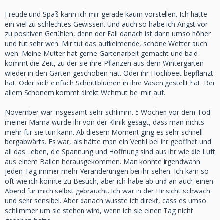
Freude und Spaß kann ich mir gerade kaum vorstellen. Ich hätte
ein viel zu schlechtes Gewissen. Und auch so habe ich Angst vor
zu positiven Gefühlen, denn der Fall danach ist dann umso höher
und tut sehr weh. Mir tut das aufkeimende, schöne Wetter auch
weh. Meine Mutter hat gerne Gartenarbeit gemacht und bald
kommt die Zeit, zu der sie ihre Pflanzen aus dem Wintergarten
wieder in den Garten geschoben hat. Oder ihr Hochbeet bepflanzt
hat. Oder sich einfach Schnittblumen in ihre Vasen gestellt hat. Bei
allem Schönem kommt direkt Wehmut bei mir auf.
November war insgesamt sehr schlimm. 5 Wochen vor dem Tod
meiner Mama wurde ihr von der Klinik gesagt, dass man nichts
mehr für sie tun kann. Ab diesem Moment ging es sehr schnell
bergabwärts. Es war, als hätte man ein Ventil bei ihr geöffnet und
all das Leben, die Spannung und Hoffnung sind aus ihr wie die Luft
aus einem Ballon herausgekommen. Man konnte irgendwann
jeden Tag immer mehr Veränderungen bei ihr sehen. Ich kam so
oft wie ich konnte zu Besuch, aber ich habe ab und an auch einen
Abend für mich selbst gebraucht. Ich war in der Hinsicht schwach
und sehr sensibel. Aber danach wusste ich direkt, dass es umso
schlimmer um sie stehen wird, wenn ich sie einen Tag nicht