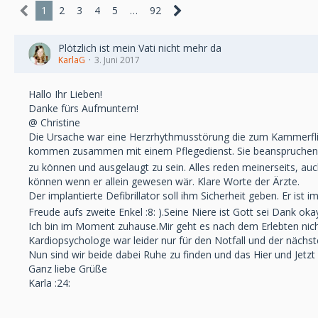
1
2
3
4
5
…
92
Plötzlich ist mein Vati nicht mehr da
KarlaG
3. Juni 2017
Hallo Ihr Lieben!
Danke fürs Aufmuntern!
@ Christine
Die Ursache war eine Herzrhythmusstörung die zum Kammerflimm
kommen zusammen mit einem Pflegedienst. Sie beanspruchen ih
zu können und ausgelaugt zu sein. Alles reden meinerseits, a
können wenn er allein gewesen wär. Klare Worte der Ärzte.
Der implantierte Defibrillator soll ihm Sicherheit geben. Er is
Freude aufs zweite Enkel :8: ).Seine Niere ist Gott sei Dank oka
Ich bin im Moment zuhause.Mir geht es nach dem Erlebten nic
Kardiopsychologe war leider nur für den Notfall und der nächste
Nun sind wir beide dabei Ruhe zu finden und das Hier und Jetzt
Ganz liebe Grüße
Karla :24: