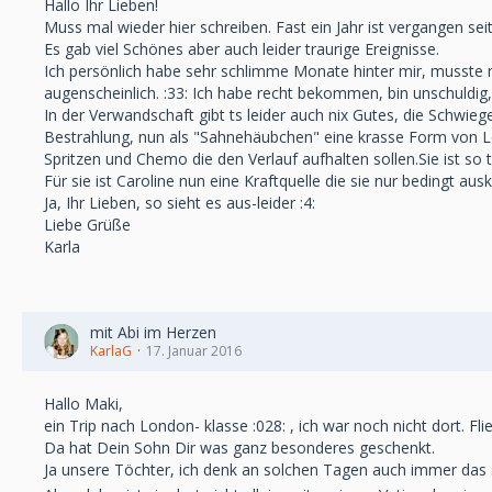
Hallo Ihr Lieben!
Muss mal wieder hier schreiben. Fast ein Jahr ist vergangen sei
Es gab viel Schönes aber auch leider traurige Ereignisse.
Ich persönlich habe sehr schlimme Monate hinter mir, musste m
augenscheinlich. :33: Ich habe recht bekommen, bin unschuldig,
In der Verwandschaft gibt ts leider auch nix Gutes, die Schwi
Bestrahlung, nun als "Sahnehäubchen" eine krasse Form von 
Spritzen und Chemo die den Verlauf aufhalten sollen.Sie ist so t
Für sie ist Caroline nun eine Kraftquelle die sie nur bedingt aus
Ja, Ihr Lieben, so sieht es aus-leider :4:
Liebe Grüße
Karla
mit Abi im Herzen
KarlaG
17. Januar 2016
Hallo Maki,
ein Trip nach London- klasse :028: , ich war noch nicht dort. Fl
Da hat Dein Sohn Dir was ganz besonderes geschenkt.
Ja unsere Töchter, ich denk an solchen Tagen auch immer das 