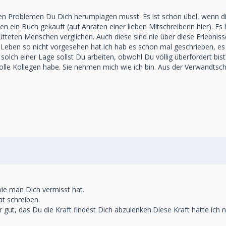
hen Problemen Du Dich herumplagen musst. Es ist schon übel, wenn di
en ein Buch gekauft (auf Anraten einer lieben Mitschreiberin hier). E
hütteten Menschen verglichen. Auch diese sind nie über diese Erlebn
 Leben so nicht vorgesehen hat.Ich hab es schon mal geschrieben, es 
 solch einer Lage sollst Du arbeiten, obwohl Du völlig überfordert b
olle Kollegen habe. Sie nehmen mich wie ich bin. Aus der Verwandtscha
wie man Dich vermisst hat.
at schreiben.
ut, das Du die Kraft findest Dich abzulenken.Diese Kraft hatte ich n