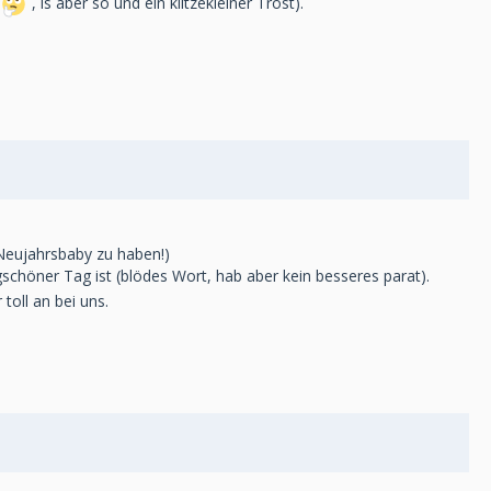
, is aber so und ein klitzekleiner Trost).
n Neujahrsbaby zu haben!)
gschöner Tag ist (blödes Wort, hab aber kein besseres parat).
toll an bei uns.