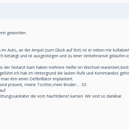
serin geworden.
n.Im Auto, an der Ampel (zum Glück auf Rot) ist er neben mir kollabiert
h betätigt und ist ausgestiegen und zu einer Verkehrsinsel gelaufen.Ic
Bis der Notarzt kam haben mehrere Helfer im Wechsel reanimiert,bes
geführt.Ich hab im Hintergrund die lauten Rufe und Kommandos gehö
man ihm einen Defibrillator implantiert.
sind präsent, meine Tochter,mein Bruder.... :33:
auf.
 Rettungssanitäter die vom Nachtdienst kamen. Wir sind so dankbar.