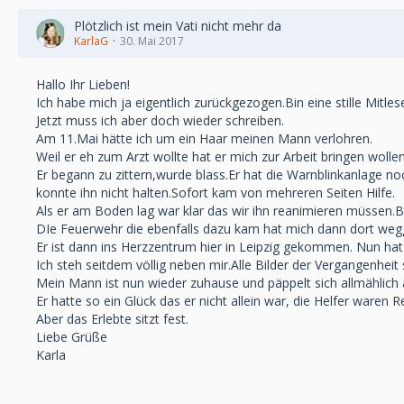
Plötzlich ist mein Vati nicht mehr da
KarlaG
30. Mai 2017
Hallo Ihr Lieben!
Ich habe mich ja eigentlich zurückgezogen.Bin eine stille Mitle
Jetzt muss ich aber doch wieder schreiben.
Am 11.Mai hätte ich um ein Haar meinen Mann verlohren.
Weil er eh zum Arzt wollte hat er mich zur Arbeit bringen wolle
Er begann zu zittern,wurde blass.Er hat die Warnblinkanlage noc
konnte ihn nicht halten.Sofort kam von mehreren Seiten Hilfe.
Als er am Boden lag war klar das wir ihn reanimieren müssen.
DIe Feuerwehr die ebenfalls dazu kam hat mich dann dort weg
Er ist dann ins Herzzentrum hier in Leipzig gekommen. Nun hat 
Ich steh seitdem völlig neben mir.Alle Bilder der Vergangenheit 
Mein Mann ist nun wieder zuhause und päppelt sich allmählich 
Er hatte so ein Glück das er nicht allein war, die Helfer waren
Aber das Erlebte sitzt fest.
Liebe Grüße
Karla