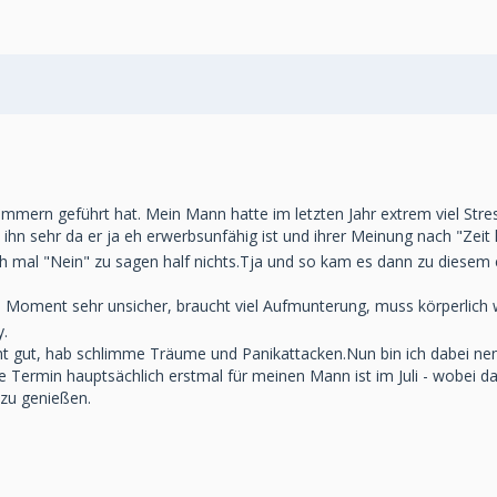
ern geführt hat. Mein Mann hatte im letzten Jahr extrem viel Stress
n sehr da er ja eh erwerbsunfähig ist und ihrer Meinung nach "Zeit
uch mal "Nein" zu sagen half nichts.Tja und so kam es dann zu dies
t im Moment sehr unsicher, braucht viel Aufmunterung, muss körperlich w
y.
ht gut, hab schlimme Träume und Panikattacken.Nun bin ich dabei ne
 Termin hauptsächlich erstmal für meinen Mann ist im Juli - wobei das
 zu genießen.