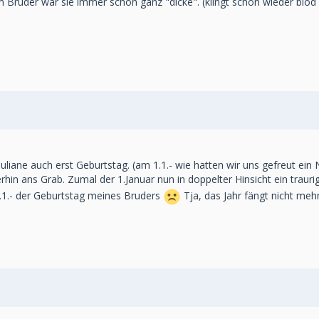
em Bruder war sie immer schon ganz "dicke". (klingt schon wieder blöd
Juliane auch erst Geburtstag. (am 1.1.- wie hatten wir uns gefreut ei
in ans Grab. Zumal der 1.Januar nun in doppelter Hinsicht ein trauri
.1.- der Geburtstag meines Bruders
Tja, das Jahr fängt nicht mehr 