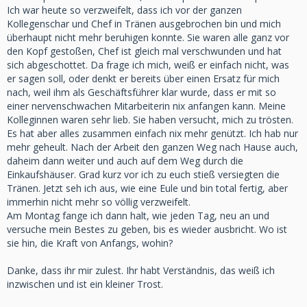
Ich war heute so verzweifelt, dass ich vor der ganzen
Kollegenschar und Chef in Tränen ausgebrochen bin und mich
überhaupt nicht mehr beruhigen konnte. Sie waren alle ganz vor
den Kopf gestoßen, Chef ist gleich mal verschwunden und hat
sich abgeschottet. Da frage ich mich, weiß er einfach nicht, was
er sagen soll, oder denkt er bereits über einen Ersatz für mich
nach, weil ihm als Geschäftsführer klar wurde, dass er mit so
einer nervenschwachen Mitarbeiterin nix anfangen kann. Meine
Kolleginnen waren sehr lieb. Sie haben versucht, mich zu trösten.
Es hat aber alles zusammen einfach nix mehr genützt. Ich hab nur
mehr geheult. Nach der Arbeit den ganzen Weg nach Hause auch,
daheim dann weiter und auch auf dem Weg durch die
Einkaufshäuser. Grad kurz vor ich zu euch stieß versiegten die
Tränen. Jetzt seh ich aus, wie eine Eule und bin total fertig, aber
immerhin nicht mehr so völlig verzweifelt.
Am Montag fange ich dann halt, wie jeden Tag, neu an und
versuche mein Bestes zu geben, bis es wieder ausbricht. Wo ist
sie hin, die Kraft von Anfangs, wohin?
Danke, dass ihr mir zulest. Ihr habt Verständnis, das weiß ich
inzwischen und ist ein kleiner Trost.