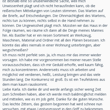
ist deshalb eine so unüberwindliche Sache, weil mich
Unwissenheit plagt und ich nicht herausfinden kann, ob die
reißerischen Mitteilungen von Leuten stimmen. Das Warten auf
die Briefe, auf Entscheidungen. Die Ohnmächtigkeit des Wartens,
nichts tun zu können, nichts selbst in die Hand nehmen zu
können. Die Ungewissheit plagt mich. Müssten wir das Haus in der
Folge räumen, wo räume ich dann all die Dinge meines Mannes
hin. Als Bastler hat er ein riesen Sortiment an Werkzeug,
Maschinen, Material und Ordner mit all den Plänen besessen. Ich
könnte das alles niemals in einer Wohnung unterbringen, aber
wegschmeißen?
Ich muss nicht perfekt sein. Ja, ich muss mir das immer wieder
vorsagen. Ich habe mir vorgenommen bei meiner neuen Stelle
vorauszuschicken, dass ich mir Geduld erhoffe, weil kaum fähig,
mich zu konzentrieren. Andererseits muss ich arbeiten und
möglichst viel verdienen, heißt, Leistung bringen und das viele
Stunden lang. Die Konkurrenz ist groß. Es ist ein Teufelskreis aus
dem man kaum rauskommt.
Liebe Karla. Ich danke dir und werde anfangs sicher wenig Zeit
zum Schreiben haben, aber ich werde mich baldmöglichst melden
und mitteilen, wie es im Job geht. Danke für die guten Wünsche.
Das leichte Zittern, das gestern begonnen hat wird schnee nun
versuchen, mit etwas Leistungssport in den Griff zu bekommen.