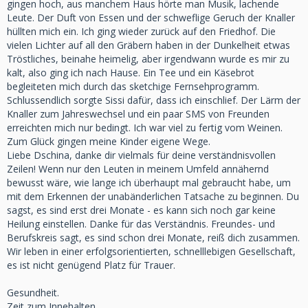
gingen hoch, aus manchem Haus hörte man Musik, lachende
Leute. Der Duft von Essen und der schweflige Geruch der Knaller
hüllten mich ein. Ich ging wieder zurück auf den Friedhof. Die
vielen Lichter auf all den Gräbern haben in der Dunkelheit etwas
Tröstliches, beinahe heimelig, aber irgendwann wurde es mir zu
kalt, also ging ich nach Hause. Ein Tee und ein Käsebrot
begleiteten mich durch das sketchige Fernsehprogramm.
Schlussendlich sorgte Sissi dafür, dass ich einschlief. Der Lärm der
Knaller zum Jahreswechsel und ein paar SMS von Freunden
erreichten mich nur bedingt. Ich war viel zu fertig vom Weinen.
Zum Glück gingen meine Kinder eigene Wege.
Liebe Dschina, danke dir vielmals für deine verständnisvollen
Zeilen! Wenn nur den Leuten in meinem Umfeld annähernd
bewusst wäre, wie lange ich überhaupt mal gebraucht habe, um
mit dem Erkennen der unabänderlichen Tatsache zu beginnen. Du
sagst, es sind erst drei Monate - es kann sich noch gar keine
Heilung einstellen. Danke für das Verständnis. Freundes- und
Berufskreis sagt, es sind schon drei Monate, reiß dich zusammen.
Wir leben in einer erfolgsorientierten, schnelllebigen Gesellschaft,
es ist nicht genügend Platz für Trauer.
Gesundheit.
Zeit zum Innehalten.