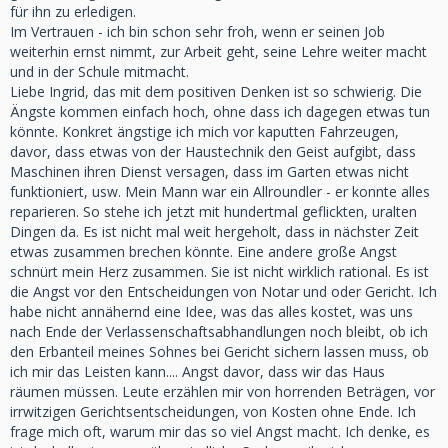
für ihn zu erledigen.
Im Vertrauen - ich bin schon sehr froh, wenn er seinen Job
weiterhin ernst nimmt, zur Arbeit geht, seine Lehre weiter macht
und in der Schule mitmacht.
Liebe Ingrid, das mit dem positiven Denken ist so schwierig. Die
Ängste kommen einfach hoch, ohne dass ich dagegen etwas tun
könnte. Konkret ängstige ich mich vor kaputten Fahrzeugen,
davor, dass etwas von der Haustechnik den Geist aufgibt, dass
Maschinen ihren Dienst versagen, dass im Garten etwas nicht
funktioniert, usw. Mein Mann war ein Allroundler - er konnte alles
reparieren. So stehe ich jetzt mit hundertmal geflickten, uralten
Dingen da. Es ist nicht mal weit hergeholt, dass in nächster Zeit
etwas zusammen brechen könnte. Eine andere große Angst
schnürt mein Herz zusammen. Sie ist nicht wirklich rational. Es ist
die Angst vor den Entscheidungen von Notar und oder Gericht. Ich
habe nicht annähernd eine Idee, was das alles kostet, was uns
nach Ende der Verlassenschaftsabhandlungen noch bleibt, ob ich
den Erbanteil meines Sohnes bei Gericht sichern lassen muss, ob
ich mir das Leisten kann.... Angst davor, dass wir das Haus
räumen müssen. Leute erzählen mir von horrenden Beträgen, vor
irrwitzigen Gerichtsentscheidungen, von Kosten ohne Ende. Ich
frage mich oft, warum mir das so viel Angst macht. Ich denke, es