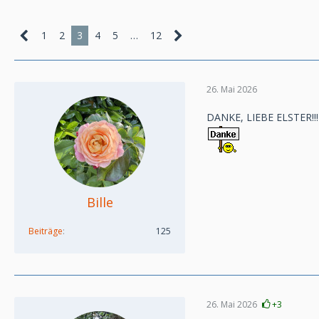
1
2
3
4
5
…
12
26. Mai 2026
DANKE, LIEBE ELSTER!!!
Bille
Beiträge
125
26. Mai 2026
+3