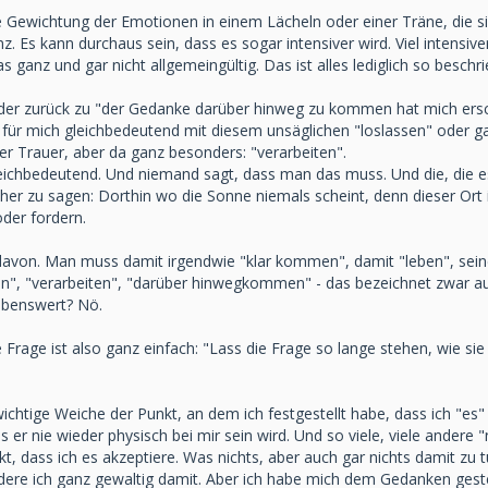
 Gewichtung der Emotionen in einem Lächeln oder einer Träne, die sind 
. Es kann durchaus sein, dass es sogar intensiver wird. Viel intensiver.
s ganz und gar nicht allgemeingültig. Das ist alles lediglich so besc
der zurück zu "der Gedanke darüber hinweg zu kommen hat mich ersc
für mich gleichbedeutend mit diesem unsäglichen "loslassen" oder gar
der Trauer, aber da ganz besonders: "verarbeiten".
 gleichbedeutend. Und niemand sagt, dass man das muss. Und die, die 
er zu sagen: Dorthin wo die Sonne niemals scheint, denn dieser Ort i
oder fordern.
avon. Man muss damit irgendwie "klar kommen", damit "leben", seinen
en", "verarbeiten", "darüber hinwegkommen" - das bezeichnet zwar au
rebenswert? Nö.
rage ist also ganz einfach: "Lass die Frage so lange stehen, wie sie si
ichtige Weiche der Punkt, an dem ich festgestellt habe, dass ich "es"
 er nie wieder physisch bei mir sein wird. Und so viele, viele andere 
 dass ich es akzeptiere. Was nichts, aber auch gar nichts damit zu t
ere ich ganz gewaltig damit. Aber ich habe mich dem Gedanken gestel