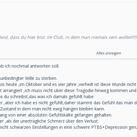
eid, dass du hier bist: im Club, in dem man niemals sein wollte!!!!!!!!!
er Schmerz wirklich niemals endet?????
Alles anzeigen
etzt jemand vor mir stehen würde, der mir ein Messer in die Brust
 ob ich nochmal antworten soll.
nbedingter Wille zu sterben.
bis heute ,im Oktober sind es vier Jahre ,verheilt ist diese Wunde nich
t arrangiert ,ich muss nicht über diese Tragödie hinweg kommen und
as du schreibst,das was ich damals gefühlt habe.
r ,aber ich habe es nicht gefühlt,daher stammt das Gefühl das man de
n Zustand in dem man nicht ewig hängen bleiben kann.
ng von einer absoluten Gefühlskälte gefangen gehalten.
er ,als der unerträgliche Schmerz über den Verlust.
leicht schwarzen Einstellungen in eine schwere PTBS+Depression gerut