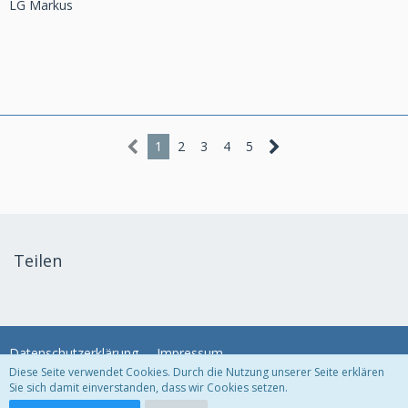
LG Markus
1
2
3
4
5
Teilen
Datenschutzerklärung
Impressum
Diese Seite verwendet Cookies. Durch die Nutzung unserer Seite erklären
Sie sich damit einverstanden, dass wir Cookies setzen.
Community-Software:
WoltLab Suite™