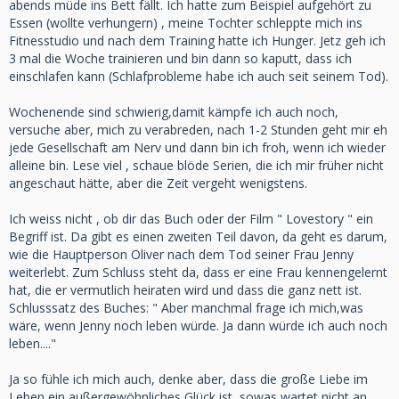
abends müde ins Bett fällt. Ich hatte zum Beispiel aufgehört zu
Essen (wollte verhungern) , meine Tochter schleppte mich ins
Fitnesstudio und nach dem Training hatte ich Hunger. Jetz geh ich
3 mal die Woche trainieren und bin dann so kaputt, dass ich
einschlafen kann (Schlafprobleme habe ich auch seit seinem Tod).
Wochenende sind schwierig,damit kämpfe ich auch noch,
versuche aber, mich zu verabreden, nach 1-2 Stunden geht mir eh
jede Gesellschaft am Nerv und dann bin ich froh, wenn ich wieder
alleine bin. Lese viel , schaue blöde Serien, die ich mir früher nicht
angeschaut hätte, aber die Zeit vergeht wenigstens.
Ich weiss nicht , ob dir das Buch oder der Film " Lovestory " ein
Begriff ist. Da gibt es einen zweiten Teil davon, da geht es darum,
wie die Hauptperson Oliver nach dem Tod seiner Frau Jenny
weiterlebt. Zum Schluss steht da, dass er eine Frau kennengelernt
hat, die er vermutlich heiraten wird und dass die ganz nett ist.
Schlusssatz des Buches: " Aber manchmal frage ich mich,was
wäre, wenn Jenny noch leben würde. Ja dann würde ich auch noch
leben...."
Ja so fühle ich mich auch, denke aber, dass die große Liebe im
Leben ein außergewöhnliches Glück ist, sowas wartet nicht an