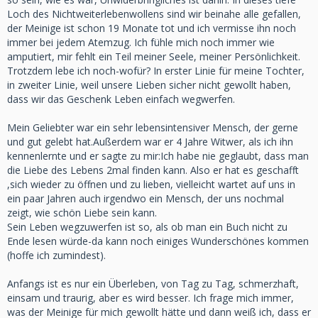
Loch des Nichtweiterlebenwollens sind wir beinahe alle gefallen,
der Meinige ist schon 19 Monate tot und ich vermisse ihn noch
immer bei jedem Atemzug. Ich fühle mich noch immer wie
amputiert, mir fehlt ein Teil meiner Seele, meiner Persönlichkeit.
Trotzdem lebe ich noch-wofür? In erster Linie für meine Tochter,
in zweiter Linie, weil unsere Lieben sicher nicht gewollt haben,
dass wir das Geschenk Leben einfach wegwerfen.
Mein Geliebter war ein sehr lebensintensiver Mensch, der gerne
und gut gelebt hat.Außerdem war er 4 Jahre Witwer, als ich ihn
kennenlernte und er sagte zu mir:Ich habe nie geglaubt, dass man
die Liebe des Lebens 2mal finden kann. Also er hat es geschafft
,sich wieder zu öffnen und zu lieben, vielleicht wartet auf uns in
ein paar Jahren auch irgendwo ein Mensch, der uns nochmal
zeigt, wie schön Liebe sein kann.
Sein Leben wegzuwerfen ist so, als ob man ein Buch nicht zu
Ende lesen würde-da kann noch einiges Wunderschönes kommen
(hoffe ich zumindest).
Anfangs ist es nur ein Überleben, von Tag zu Tag, schmerzhaft,
einsam und traurig, aber es wird besser. Ich frage mich immer,
was der Meinige für mich gewollt hätte und dann weiß ich, dass er