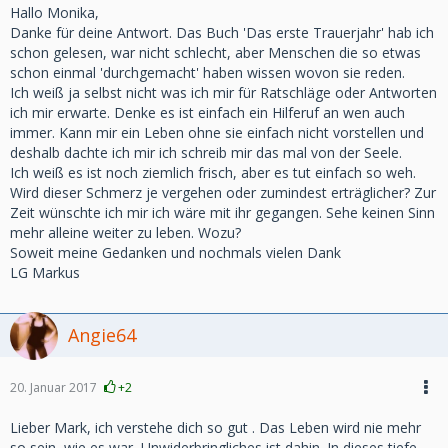
Hallo Monika,
Danke für deine Antwort. Das Buch 'Das erste Trauerjahr' hab ich
schon gelesen, war nicht schlecht, aber Menschen die so etwas
schon einmal 'durchgemacht' haben wissen wovon sie reden.
Ich weiß ja selbst nicht was ich mir für Ratschläge oder Antworten
ich mir erwarte. Denke es ist einfach ein Hilferuf an wen auch
immer. Kann mir ein Leben ohne sie einfach nicht vorstellen und
deshalb dachte ich mir ich schreib mir das mal von der Seele.
Ich weiß es ist noch ziemlich frisch, aber es tut einfach so weh.
Wird dieser Schmerz je vergehen oder zumindest erträglicher? Zur
Zeit wünschte ich mir ich wäre mit ihr gegangen. Sehe keinen Sinn
mehr alleine weiter zu leben. Wozu?
Soweit meine Gedanken und nochmals vielen Dank
LG Markus
Angie64
20. Januar 2017
+2
Lieber Mark, ich verstehe dich so gut . Das Leben wird nie mehr
so sein, wie es war, Unwiderbringliches ist dahin. In dieses tiefe