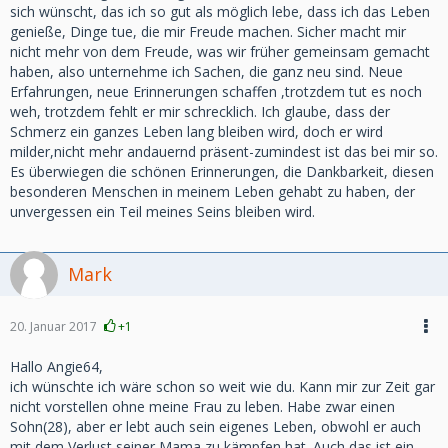
sich wünscht, das ich so gut als möglich lebe, dass ich das Leben
genieße, Dinge tue, die mir Freude machen. Sicher macht mir
nicht mehr von dem Freude, was wir früher gemeinsam gemacht
haben, also unternehme ich Sachen, die ganz neu sind. Neue
Erfahrungen, neue Erinnerungen schaffen ,trotzdem tut es noch
weh, trotzdem fehlt er mir schrecklich. Ich glaube, dass der
Schmerz ein ganzes Leben lang bleiben wird, doch er wird
milder,nicht mehr andauernd präsent-zumindest ist das bei mir so.
Es überwiegen die schönen Erinnerungen, die Dankbarkeit, diesen
besonderen Menschen in meinem Leben gehabt zu haben, der
unvergessen ein Teil meines Seins bleiben wird.
Mark
20. Januar 2017
+1
Hallo Angie64,
ich wünschte ich wäre schon so weit wie du. Kann mir zur Zeit gar
nicht vorstellen ohne meine Frau zu leben. Habe zwar einen
Sohn(28), aber er lebt auch sein eigenes Leben, obwohl er auch
mit dem Verlust seiner Mama zu kämpfen hat. Auch das ist ein