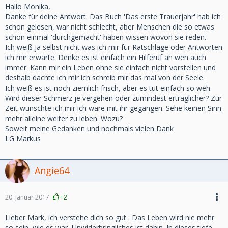
Hallo Monika,
Danke für deine Antwort. Das Buch 'Das erste Trauerjahr' hab ich
schon gelesen, war nicht schlecht, aber Menschen die so etwas
schon einmal 'durchgemacht' haben wissen wovon sie reden.
Ich weiß ja selbst nicht was ich mir für Ratschläge oder Antworten
ich mir erwarte. Denke es ist einfach ein Hilferuf an wen auch
immer. Kann mir ein Leben ohne sie einfach nicht vorstellen und
deshalb dachte ich mir ich schreib mir das mal von der Seele.
Ich weiß es ist noch ziemlich frisch, aber es tut einfach so weh.
Wird dieser Schmerz je vergehen oder zumindest erträglicher? Zur
Zeit wünschte ich mir ich wäre mit ihr gegangen. Sehe keinen Sinn
mehr alleine weiter zu leben. Wozu?
Soweit meine Gedanken und nochmals vielen Dank
LG Markus
Angie64
20. Januar 2017
+2
Lieber Mark, ich verstehe dich so gut . Das Leben wird nie mehr
so sein, wie es war, Unwiderbringliches ist dahin. In dieses tiefe