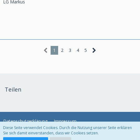
LG Markus
1
2
3
4
5
Teilen
Datenschutzerklärung
Impressum
Diese Seite verwendet Cookies. Durch die Nutzung unserer Seite erklären
Sie sich damit einverstanden, dass wir Cookies setzen.
Community-Software:
WoltLab Suite™