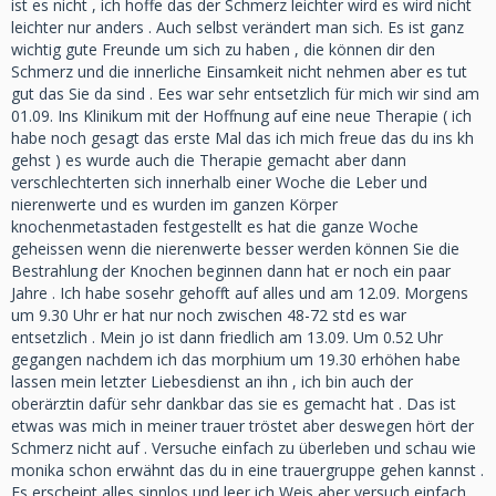
ist es nicht , ich hoffe das der Schmerz leichter wird es wird nicht
leichter nur anders . Auch selbst verändert man sich. Es ist ganz
wichtig gute Freunde um sich zu haben , die können dir den
Schmerz und die innerliche Einsamkeit nicht nehmen aber es tut
gut das Sie da sind . Ees war sehr entsetzlich für mich wir sind am
01.09. Ins Klinikum mit der Hoffnung auf eine neue Therapie ( ich
habe noch gesagt das erste Mal das ich mich freue das du ins kh
gehst ) es wurde auch die Therapie gemacht aber dann
verschlechterten sich innerhalb einer Woche die Leber und
nierenwerte und es wurden im ganzen Körper
knochenmetastaden festgestellt es hat die ganze Woche
geheissen wenn die nierenwerte besser werden können Sie die
Bestrahlung der Knochen beginnen dann hat er noch ein paar
Jahre . Ich habe sosehr gehofft auf alles und am 12.09. Morgens
um 9.30 Uhr er hat nur noch zwischen 48-72 std es war
entsetzlich . Mein jo ist dann friedlich am 13.09. Um 0.52 Uhr
gegangen nachdem ich das morphium um 19.30 erhöhen habe
lassen mein letzter Liebesdienst an ihn , ich bin auch der
oberärztin dafür sehr dankbar das sie es gemacht hat . Das ist
etwas was mich in meiner trauer tröstet aber deswegen hört der
Schmerz nicht auf . Versuche einfach zu überleben und schau wie
monika schon erwähnt das du in eine trauergruppe gehen kannst .
Es erscheint alles sinnlos und leer ich Weis aber versuch einfach