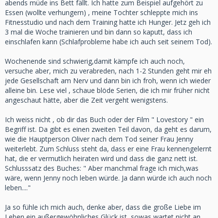
abends müde ins Bett fällt. Ich hatte zum Beispiel aufgehört zu
Essen (wollte verhungern) , meine Tochter schleppte mich ins
Fitnesstudio und nach dem Training hatte ich Hunger. Jetz geh ich
3 mal die Woche trainieren und bin dann so kaputt, dass ich
einschlafen kann (Schlafprobleme habe ich auch seit seinem Tod).
Wochenende sind schwierig,damit kämpfe ich auch noch,
versuche aber, mich zu verabreden, nach 1-2 Stunden geht mir eh
jede Gesellschaft am Nerv und dann bin ich froh, wenn ich wieder
alleine bin. Lese viel , schaue blöde Serien, die ich mir früher nicht
angeschaut hätte, aber die Zeit vergeht wenigstens.
Ich weiss nicht , ob dir das Buch oder der Film " Lovestory " ein
Begriff ist. Da gibt es einen zweiten Teil davon, da geht es darum,
wie die Hauptperson Oliver nach dem Tod seiner Frau Jenny
weiterlebt. Zum Schluss steht da, dass er eine Frau kennengelernt
hat, die er vermutlich heiraten wird und dass die ganz nett ist.
Schlusssatz des Buches: " Aber manchmal frage ich mich,was
wäre, wenn Jenny noch leben würde. Ja dann würde ich auch noch
leben...."
Ja so fühle ich mich auch, denke aber, dass die große Liebe im
Leben ein außergewöhnliches Glück ist, sowas wartet nicht an