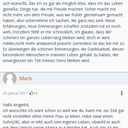
sich wünscht, das ich so gut als möglich lebe, dass ich das Leben
genieße, Dinge tue, die mir Freude machen. Sicher macht mir
nicht mehr von dem Freude, was wir früher gemeinsam gemacht
haben, also unternehme ich Sachen, die ganz neu sind. Neue
Erfahrungen, neue Erinnerungen schaffen ,trotzdem tut es noch
weh, trotzdem fehlt er mir schrecklich. Ich glaube, dass der
Schmerz ein ganzes Leben lang bleiben wird, doch er wird
milder,nicht mehr andauernd präsent-zumindest ist das bei mir so.
Es überwiegen die schönen Erinnerungen, die Dankbarkeit, diesen
besonderen Menschen in meinem Leben gehabt zu haben, der
unvergessen ein Teil meines Seins bleiben wird.
Mark
20. Januar 2017
+1
Hallo Angie64,
ich wünschte ich wäre schon so weit wie du. Kann mir zur Zeit gar
nicht vorstellen ohne meine Frau zu leben. Habe zwar einen
Sohn(28), aber er lebt auch sein eigenes Leben, obwohl er auch
mit dem Verlust seiner Mama zu kämpfen hat. Auch das ist ein