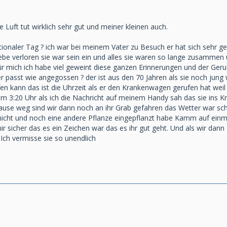
e Luft tut wirklich sehr gut und meiner kleinen auch.
ionaler Tag ? ich war bei meinem Vater zu Besuch er hat sich sehr ge
ebe verloren sie war sein ein und alles sie waren so lange zusammen un
r mich ich habe viel geweint diese ganzen Erinnerungen und der Geru
 passt wie angegossen ? der ist aus den 70 Jahren als sie noch jung
afen kann das ist die Uhrzeit als er den Krankenwagen gerufen hat w
s um 3:20 Uhr als ich die Nachricht auf meinem Handy sah das sie ins
ause weg sind wir dann noch an ihr Grab gefahren das Wetter war s
nnicht und noch eine andere Pflanze eingepflanzt habe Kamm auf einma
mir sicher das es ein Zeichen war das es ihr gut geht. Und als wir dan
 Ich vermisse sie so unendlich