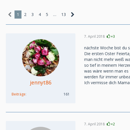
1
2
3
4
5
…
13
7. April 2018
+3
nächste Woche bist du s
Die ersten Oster Feiert
man nicht mehr weiß was 
so tief in meinem Herzen
was wäre wenn man es fr
werden für immer unbea
jennyt86
Ich vermisse dich Mama
Beiträge
161
7. April 2018
+2