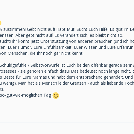
% zustimmen! Gebt nicht auf! Habt Mut! Sucht Euch Hilfe! Es gibt im L
issen. Aber gebt nicht auf! Es verändert sich, es bleibt nicht so.
aucht! Ihr könnt jetzt Unterstützung von anderen brauchen (und ich h
en, Euer Humor, Eure Einfühlsamkeit, Euer Wissen und Eure Erfahrung w
t von Menschen, die Ihr noch gar nicht kennt.
huldgefühle / Selbstvorwürfe ist Euch beiden offenbar gerade sehr wi
ozesses - sie gehören einfach dazu! Das bedeutet noch lange nicht, d
das Beste für Eure Mamas und habt dem entsprechend gehandelt. Und 
zu wenig). Man hat als Mensch leider Grenzen - auch als liebende To
os.
 so-gut-wie-möglichen Tag