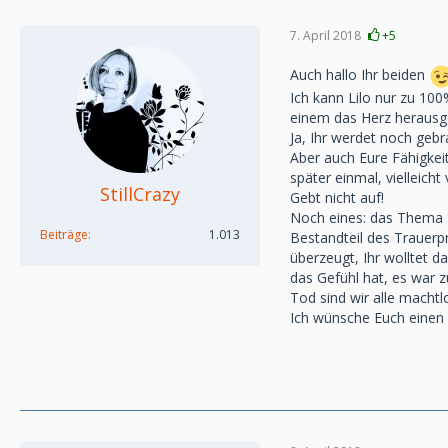
7. April 2018
+5
Auch hallo Ihr beiden
Ich kann Lilo nur zu 100
einem das Herz herausger
Ja, Ihr werdet noch gebr
Aber auch Eure Fähigkeit
später einmal, vielleich
StillCrazy
Gebt nicht auf!
Noch eines: das Thema Sc
Beiträge
1.013
Bestandteil des Trauerpr
überzeugt, Ihr wolltet 
das Gefühl hat, es war 
Tod sind wir alle machtl
Ich wünsche Euch einen