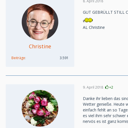
8. April 2018
GUT GEBRÜLLT STILL 
AL Christine
Christine
Beiträge
3.591
9. April 2018
+2
Danke ihr lieben das si
Wetter genieße. Heute 
einfach fehlt an so Tag
es viel ihm sehr schwer 
nervös es ist ganz komi