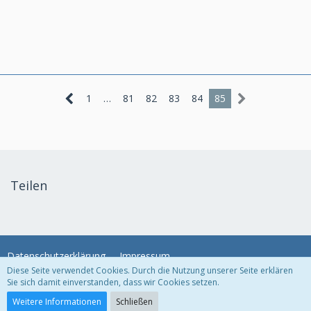
1
…
81
82
83
84
85
Teilen
Datenschutzerklärung
Impressum
Diese Seite verwendet Cookies. Durch die Nutzung unserer Seite erklären
Sie sich damit einverstanden, dass wir Cookies setzen.
Community-Software:
WoltLab Suite™
Weitere Informationen
Schließen