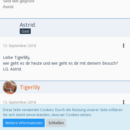
Seid lieb gegrüßt
Astrid.
Astrid.
Gast
13. September 2018
Liebe Tigerlilly,
wie geht es dir heute und wie geht es dir mit deinem Besuch?
LG. Astrid.
Tigerlily
13. September 2018
Diese Seite verwendet Cookies. Durch die Nutzung unserer Seite erklären
Liebe Astrid und alle anderen, die Kurzfassung: Seit heute
Sie sich damit einverstanden, dass wir Cookies setzen.
Nachmittag geht es mir nicht so besonders gut und ich mache mir
Weitere Informationen
Schließen
viele Gedanken über meinen Cousin, bei dem ich ja noch