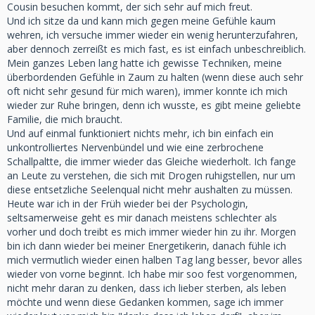
Cousin besuchen kommt, der sich sehr auf mich freut.
Und ich sitze da und kann mich gegen meine Gefühle kaum
wehren, ich versuche immer wieder ein wenig herunterzufahren,
aber dennoch zerreißt es mich fast, es ist einfach unbeschreiblich.
Mein ganzes Leben lang hatte ich gewisse Techniken, meine
überbordenden Gefühle in Zaum zu halten (wenn diese auch sehr
oft nicht sehr gesund für mich waren), immer konnte ich mich
wieder zur Ruhe bringen, denn ich wusste, es gibt meine geliebte
Familie, die mich braucht.
Und auf einmal funktioniert nichts mehr, ich bin einfach ein
unkontrolliertes Nervenbündel und wie eine zerbrochene
Schallpaltte, die immer wieder das Gleiche wiederholt. Ich fange
an Leute zu verstehen, die sich mit Drogen ruhigstellen, nur um
diese entsetzliche Seelenqual nicht mehr aushalten zu müssen.
Heute war ich in der Früh wieder bei der Psychologin,
seltsamerweise geht es mir danach meistens schlechter als
vorher und doch treibt es mich immer wieder hin zu ihr. Morgen
bin ich dann wieder bei meiner Energetikerin, danach fühle ich
mich vermutlich wieder einen halben Tag lang besser, bevor alles
wieder von vorne beginnt. Ich habe mir soo fest vorgenommen,
nicht mehr daran zu denken, dass ich lieber sterben, als leben
möchte und wenn diese Gedanken kommen, sage ich immer