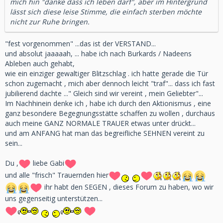
mich hin "danke dass ich leben darf", aber im Hintergrund
lässt sich diese leise Stimme, die einfach sterben möchte
nicht zur Ruhe bringen.
"fest vorgenommen" ...das ist der VERSTAND...
und absolut jaaaaah, ... habe ich nach Burkards / Nadeens
Ableben auch gehabt,
wie ein einziger gewaltiger Blitzschlag . ich hatte gerade die Tür
schon zugemacht , mich aber dennoch leicht "traf"... dass ich fast
jubilierend dachte ..." Gleich sind wir vereint , mein Geliebter"...
Im Nachhinein denke ich , habe ich durch den Aktionismus , eine
ganz besondere Begegnungsstätte schaffen zu wollen , durchaus
auch meine GANZ NORMALE TRAUER etwas unter drückt...
und am ANFANG hat man das begreifliche SEHNEN vereint zu
sein...
Du ,
liebe Gabi
und alle "frisch" Trauernden hier
ihr habt den SEGEN , dieses Forum zu haben, wo wir
uns gegenseitig unterstützen...