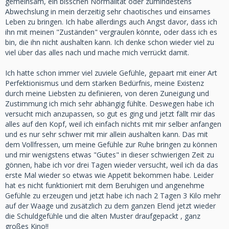
gemeinsam, ein bisschen Normalität oder zumindestens
Abwechslung in mein derzeitig sehr chaotisches und einsames
Leben zu bringen. Ich habe allerdings auch Angst davor, dass ich
ihn mit meinen "Zuständen" vergraulen könnte, oder dass ich es
bin, die ihn nicht aushalten kann. Ich denke schon wieder viel zu
viel über das alles nach und mache mich verrückt damit.
Ich hatte schon immer viel zuviele Gefühle, gepaart mit einer Art
Perfektionismus und dem starken Bedürfnis, meine Existenz
durch meine Liebsten zu definieren, von deren Zuneigung und
Zustimmung ich mich sehr abhängig fühlte. Deswegen habe ich
versucht mich anzupassen, so gut es ging und jetzt fällt mir das
alles auf den Kopf, weil ich einfach nichts mit mir selber anfangen
und es nur sehr schwer mit mir allein aushalten kann. Das mit
dem Vollfressen, um meine Gefühle zur Ruhe bringen zu können
und mir wenigstens etwas "Gutes" in dieser schwierigen Zeit zu
gönnen, habe ich vor drei Tagen wieder versucht, weil ich da das
erste Mal wieder so etwas wie Appetit bekommen habe. Leider
hat es nicht funktioniert mit dem Beruhigen und angenehme
Gefühle zu erzeugen und jetzt habe ich nach 2 Tagen 3 Kilo mehr
auf der Waage und zusätzlich zu dem ganzen Elend jetzt wieder
die Schuldgefühle und die alten Muster draufgepackt , ganz
großes Kino!!