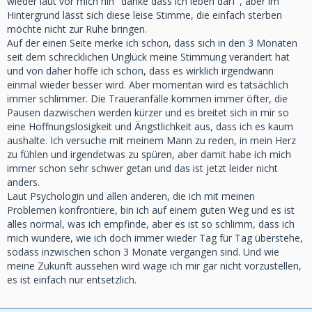
wieder laut vor mich hin "danke dass ich leben darf", aber im
Hintergrund lässt sich diese leise Stimme, die einfach sterben
möchte nicht zur Ruhe bringen.
Auf der einen Seite merke ich schon, dass sich in den 3 Monaten
seit dem schrecklichen Unglück meine Stimmung verändert hat
und von daher hoffe ich schon, dass es wirklich irgendwann
einmal wieder besser wird. Aber momentan wird es tatsächlich
immer schlimmer. Die Traueranfälle kommen immer öfter, die
Pausen dazwischen werden kürzer und es breitet sich in mir so
eine Hoffnungslosigkeit und Ängstlichkeit aus, dass ich es kaum
aushalte. Ich versuche mit meinem Mann zu reden, in mein Herz
zu fühlen und irgendetwas zu spüren, aber damit habe ich mich
immer schon sehr schwer getan und das ist jetzt leider nicht
anders.
Laut Psychologin und allen anderen, die ich mit meinen
Problemen konfrontiere, bin ich auf einem guten Weg und es ist
alles normal, was ich empfinde, aber es ist so schlimm, dass ich
mich wundere, wie ich doch immer wieder Tag für Tag überstehe,
sodass inzwischen schon 3 Monate vergangen sind. Und wie
meine Zukunft aussehen wird wage ich mir gar nicht vorzustellen,
es ist einfach nur entsetzlich.