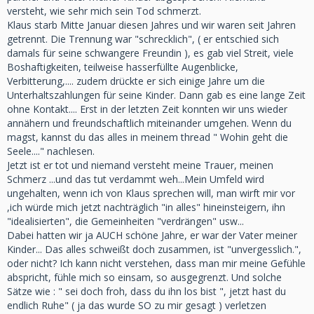
versteht, wie sehr mich sein Tod schmerzt.
Klaus starb Mitte Januar diesen Jahres und wir waren seit Jahren
getrennt. Die Trennung war "schrecklich", ( er entschied sich
damals für seine schwangere Freundin ), es gab viel Streit, viele
Boshaftigkeiten, teilweise hasserfüllte Augenblicke,
Verbitterung,.... zudem drückte er sich einige Jahre um die
Unterhaltszahlungen für seine Kinder. Dann gab es eine lange Zeit
ohne Kontakt.... Erst in der letzten Zeit konnten wir uns wieder
annähern und freundschaftlich miteinander umgehen. Wenn du
magst, kannst du das alles in meinem thread " Wohin geht die
Seele...." nachlesen.
Jetzt ist er tot und niemand versteht meine Trauer, meinen
Schmerz ...und das tut verdammt weh...Mein Umfeld wird
ungehalten, wenn ich von Klaus sprechen will, man wirft mir vor
,ich würde mich jetzt nachträglich "in alles" hineinsteigern, ihn
"idealisierten", die Gemeinheiten "verdrängen" usw...
Dabei hatten wir ja AUCH schöne Jahre, er war der Vater meiner
Kinder... Das alles schweißt doch zusammen, ist "unvergesslich.",
oder nicht? Ich kann nicht verstehen, dass man mir meine Gefühle
abspricht, fühle mich so einsam, so ausgegrenzt. Und solche
Sätze wie : " sei doch froh, dass du ihn los bist ", jetzt hast du
endlich Ruhe" ( ja das wurde SO zu mir gesagt ) verletzen