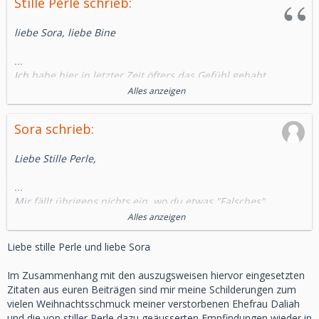
Stille Perle schrieb:
liebe Sora, liebe Bine
...
Ich habe hier in letzter Zeit öfters das Gefühl gehabt,
dass ich das Falsche schreibe oder es eh "keinen"
Alles anzeigen
interessiert.
...
Sora schrieb:
Liebe Stille Perle,
...
Mir fällt übrigens nichts ein, wo du etwas "Falsches"
geschrieben hättest.
Alles anzeigen
Kann man hier überhaupt etwas falsch machen? Wir sind ja
sowieso alle in unserem Schmerz vereint.
Liebe stille Perle und liebe Sora
Und wir sind so offen miteinander, dass wir es uns
gegenseitig sagen, falls wir den anderen mal NICHT
Im Zusammenhang mit den auszugsweisen hiervor eingesetzten
verstehen sollten.
Zitaten aus euren Beiträgen sind mir meine Schilderungen zum
...
vielen Weihnachtsschmuck meiner verstorbenen Ehefrau Daliah
und die von stiller Perle dazu geäusserten Empfindungen wieder in