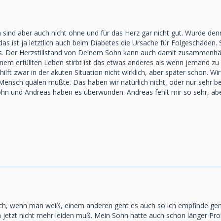
sind aber auch nicht ohne und für das Herz gar nicht gut. Wurde de
as ist ja letztlich auch beim Diabetes die Ursache für Folgeschäden.
s. Der Herzstillstand von Deinem Sohn kann auch damit zusammenhäng
nem erfüllten Leben stirbt ist das etwas anderes als wenn jemand zu f
ilft zwar in der akuten Situation nicht wirklich, aber später schon. 
 Mensch quälen mußte. Das haben wir natürlich nicht, oder nur sehr b
hn und Andreas haben es überwunden. Andreas fehlt mir so sehr, aber 
stlich, wenn man weiß, einem anderen geht es auch so.Ich empfinde gena
 jetzt nicht mehr leiden muß. Mein Sohn hatte auch schon länger Pro