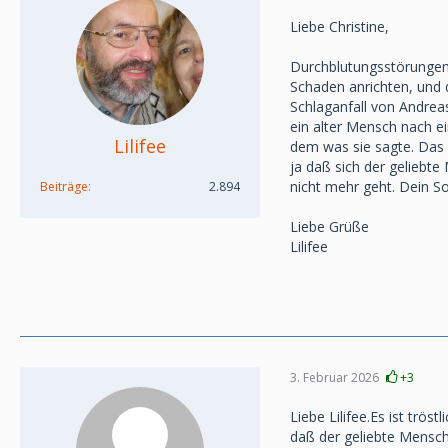
Liebe Christine,
Durchblutungsstörungen 
Schaden anrichten, und d
Schlaganfall von Andrea
ein alter Mensch nach ei
Lilifee
dem was sie sagte. Das h
ja daß sich der geliebte
nicht mehr geht. Dein So
Beiträge
2.894
Liebe Grüße
Lilifee
3. Februar 2026
+3
Liebe Lilifee.Es ist trö
daß der geliebte Mensch