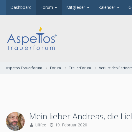
Dashboard
Forum
Mitglieder
Kalender
G
Aspetos Trauerforum
Forum
TrauerForum
Verlust des Partner
Mein lieber Andreas, die Li
Lilifee
19. Februar 2020