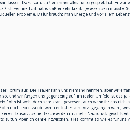
einflussen. Dazu kam, daß er immer alles runtergespielt hat .Er war ei
,daß ich verinnerlicht habe, daß er sehr krank gewesen sein musste. S
ividuellen Probleme. Dafür braucht man Energie und vor allem Lebens
er Forum aus. Die Trauer kann uns niemand nehmen, aber wir erfahre
so, und wir fangen uns gegenseitig auf. Im realen Umfeld ist das ja 
Dein Sohn ist wohl doch sehr krank gewesen, auch wenn ihr das nicht 
ohn noch leben würde wenn er früher zum Arzt gegangen wäre, wirst
nseren Hausarzt seine Beschwerden mit mehr Nachdruck geschildert 
ts zu tun. Aber ich denke inzwischen, alles kommt so wie es für uns v