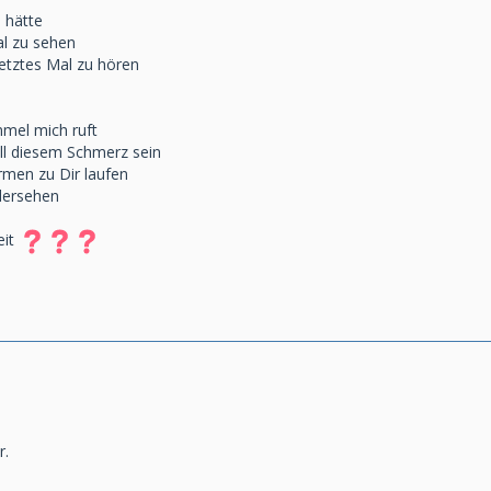
 hätte
al zu sehen
etztes Mal zu hören
mel mich ruft
all diesem Schmerz sein
rmen zu Dir laufen
dersehen
eit
r.