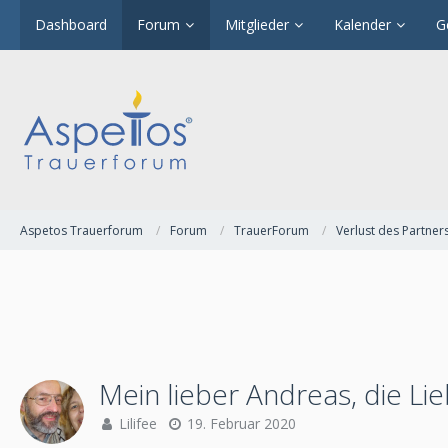
Dashboard
Forum
Mitglieder
Kalender
G
Aspetos Trauerforum
Forum
TrauerForum
Verlust des Partner
Mein lieber Andreas, die Li
Lilifee
19. Februar 2020