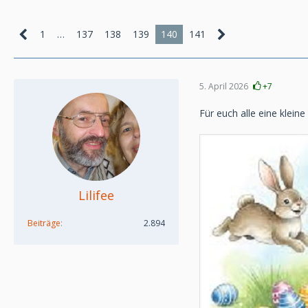
1
…
137
138
139
140
141
5. April 2026
+7
Für euch alle eine klei
Lilifee
Beiträge
2.894