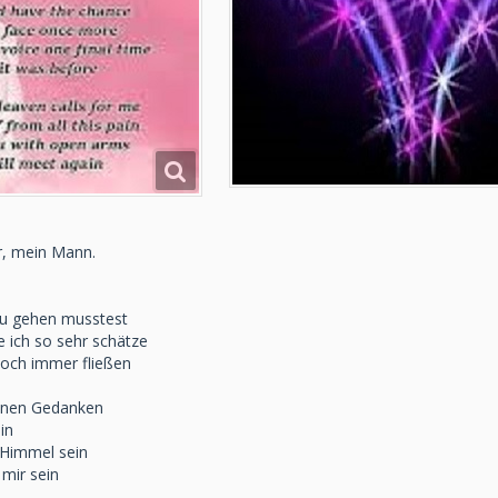
r, mein Mann.
Du gehen musstest
e ich so sehr schätze
noch immer fließen
einen Gedanken
in
 Himmel sein
 mir sein