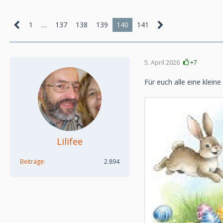
1
…
137
138
139
140
141
5. April 2026
+7
Für euch alle eine klei
Lilifee
Beiträge
2.894