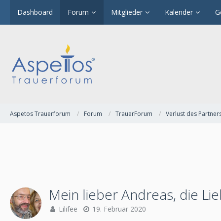
Dashboard
Forum
Mitglieder
Kalender
G
Aspetos Trauerforum
Forum
TrauerForum
Verlust des Partner
Mein lieber Andreas, die Li
Lilifee
19. Februar 2020