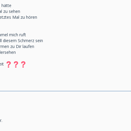
 hätte
al zu sehen
etztes Mal zu hören
mel mich ruft
all diesem Schmerz sein
rmen zu Dir laufen
dersehen
eit
r.