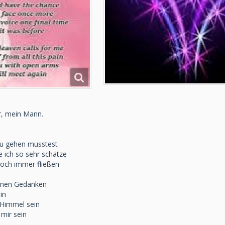
r, mein Mann.
Du gehen musstest
e ich so sehr schätze
noch immer fließen
einen Gedanken
in
 Himmel sein
 mir sein