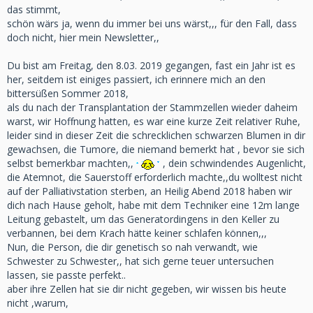
das stimmt,
schön wärs ja, wenn du immer bei uns wärst,,, für den Fall, dass
doch nicht, hier mein Newsletter,,
Du bist am Freitag, den 8.03. 2019 gegangen, fast ein Jahr ist es
her, seitdem ist einiges passiert, ich erinnere mich an den
bittersüßen Sommer 2018,
als du nach der Transplantation der Stammzellen wieder daheim
warst, wir Hoffnung hatten, es war eine kurze Zeit relativer Ruhe,
leider sind in dieser Zeit die schrecklichen schwarzen Blumen in dir
gewachsen, die Tumore, die niemand bemerkt hat , bevor sie sich
selbst bemerkbar machten,,
, dein schwindendes Augenlicht,
die Atemnot, die Sauerstoff erforderlich machte,,du wolltest nicht
auf der Palliativstation sterben, an Heilig Abend 2018 haben wir
dich nach Hause geholt, habe mit dem Techniker eine 12m lange
Leitung gebastelt, um das Generatordingens in den Keller zu
verbannen, bei dem Krach hätte keiner schlafen können,,,
Nun, die Person, die dir genetisch so nah verwandt, wie
Schwester zu Schwester,, hat sich gerne teuer untersuchen
lassen, sie passte perfekt..
aber ihre Zellen hat sie dir nicht gegeben, wir wissen bis heute
nicht ,warum,