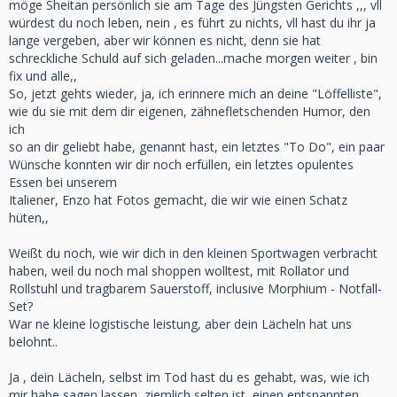
möge Sheitan persönlich sie am Tage des Jüngsten Gerichts ,,, vll
würdest du noch leben, nein , es führt zu nichts, vll hast du ihr ja
lange vergeben, aber wir können es nicht, denn sie hat
schreckliche Schuld auf sich geladen...mache morgen weiter , bin
fix und alle,,
So, jetzt gehts wieder, ja, ich erinnere mich an deine "Löffelliste",
wie du sie mit dem dir eigenen, zähnefletschenden Humor, den
ich
so an dir geliebt habe, genannt hast, ein letztes "To Do", ein paar
Wünsche konnten wir dir noch erfüllen, ein letztes opulentes
Essen bei unserem
Italiener, Enzo hat Fotos gemacht, die wir wie einen Schatz
hüten,,
Weißt du noch, wie wir dich in den kleinen Sportwagen verbracht
haben, weil du noch mal shoppen wolltest, mit Rollator und
Rollstuhl und tragbarem Sauerstoff, inclusive Morphium - Notfall-
Set?
War ne kleine logistische leistung, aber dein Lächeln hat uns
belohnt..
Ja , dein Lächeln, selbst im Tod hast du es gehabt, was, wie ich
mir habe sagen lassen, ziemlich selten ist, einen entspannten