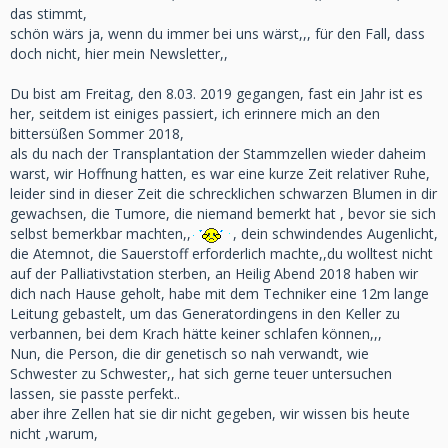
das stimmt,
schön wärs ja, wenn du immer bei uns wärst,,, für den Fall, dass
doch nicht, hier mein Newsletter,,
Du bist am Freitag, den 8.03. 2019 gegangen, fast ein Jahr ist es
her, seitdem ist einiges passiert, ich erinnere mich an den
bittersüßen Sommer 2018,
als du nach der Transplantation der Stammzellen wieder daheim
warst, wir Hoffnung hatten, es war eine kurze Zeit relativer Ruhe,
leider sind in dieser Zeit die schrecklichen schwarzen Blumen in dir
gewachsen, die Tumore, die niemand bemerkt hat , bevor sie sich
selbst bemerkbar machten,,
, dein schwindendes Augenlicht,
die Atemnot, die Sauerstoff erforderlich machte,,du wolltest nicht
auf der Palliativstation sterben, an Heilig Abend 2018 haben wir
dich nach Hause geholt, habe mit dem Techniker eine 12m lange
Leitung gebastelt, um das Generatordingens in den Keller zu
verbannen, bei dem Krach hätte keiner schlafen können,,,
Nun, die Person, die dir genetisch so nah verwandt, wie
Schwester zu Schwester,, hat sich gerne teuer untersuchen
lassen, sie passte perfekt..
aber ihre Zellen hat sie dir nicht gegeben, wir wissen bis heute
nicht ,warum,