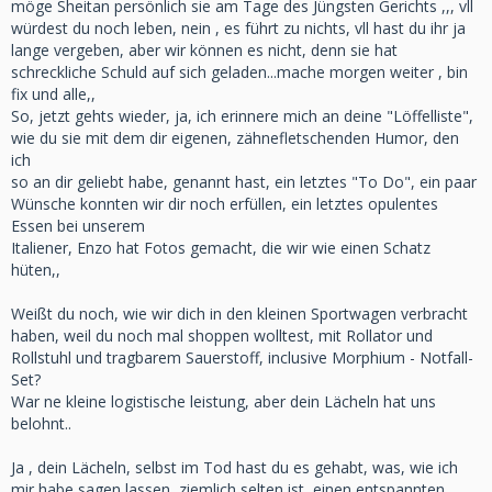
möge Sheitan persönlich sie am Tage des Jüngsten Gerichts ,,, vll
würdest du noch leben, nein , es führt zu nichts, vll hast du ihr ja
lange vergeben, aber wir können es nicht, denn sie hat
schreckliche Schuld auf sich geladen...mache morgen weiter , bin
fix und alle,,
So, jetzt gehts wieder, ja, ich erinnere mich an deine "Löffelliste",
wie du sie mit dem dir eigenen, zähnefletschenden Humor, den
ich
so an dir geliebt habe, genannt hast, ein letztes "To Do", ein paar
Wünsche konnten wir dir noch erfüllen, ein letztes opulentes
Essen bei unserem
Italiener, Enzo hat Fotos gemacht, die wir wie einen Schatz
hüten,,
Weißt du noch, wie wir dich in den kleinen Sportwagen verbracht
haben, weil du noch mal shoppen wolltest, mit Rollator und
Rollstuhl und tragbarem Sauerstoff, inclusive Morphium - Notfall-
Set?
War ne kleine logistische leistung, aber dein Lächeln hat uns
belohnt..
Ja , dein Lächeln, selbst im Tod hast du es gehabt, was, wie ich
mir habe sagen lassen, ziemlich selten ist, einen entspannten