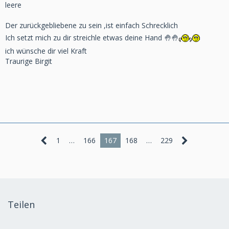
leere
Der zurückgebliebene zu sein ,ist einfach Schrecklich
Ich setzt mich zu dir streichle etwas deine Hand 🤚🤚
ich wünsche dir viel Kraft
Traurige Birgit
1
…
166
167
168
…
229
Teilen