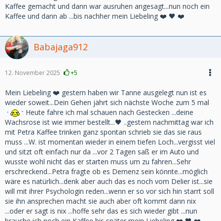
Kaffee gemacht und dann war ausruhen angesagt...nun noch ein
Kaffee und dann ab ...bis nachher mein Liebeling ❤️ 🖤 ❤️
Babajaga912
12. November 2025
+5
Mein Liebeling ❤️ gestern haben wir Tanne ausgelegt nun ist es
wieder soweit...Dein Gehen jährt sich nächste Woche zum 5 mal
Heute fahre ich mal schauen nach Gestecken ...deine
Wachsrose ist wie immer bestellt...🖤 ..gestern nachmittag war ich
mit Petra Kaffee trinken ganz spontan schrieb sie das sie raus
muss ...W. ist momentan wieder in einem tiefen Loch...vergisst viel
und sitzt oft einfach nur da ...vor 2 Tagen saß er im Auto und
wusste wohl nicht das er starten muss um zu fahren...Sehr
erschreckend...Petra fragte ob es Demenz sein könnte...möglich
wäre es natürlich...denk aber auch das es noch vom Delier ist...sie
will mit ihrer Psychologin reden...wenn er so vor sich hin starrt soll
sie ihn ansprechen macht sie auch aber oft kommt dann nix
...oder er sagt is nix ...hoffe sehr das es sich wieder gibt ...nun
brauche ich noch ein Kaffee bis später mein Liebeling ❤️ 🖤 ❤️