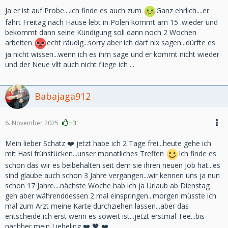
Ja er ist auf Probe....ich finde es auch zum
Ganz ehrlich....er
fährt Freitag nach Hause lebt in Polen kommt am 15 .wieder und
bekommt dann seine Kündigung soll dann noch 2 Wochen
arbeiten
echt räudig...sorry aber ich darf nix sagen...dürfte es
ja nicht wissen...wenn ich es ihm sage und er kommt nicht wieder
und der Neue vllt auch nicht fliege ich ...
Babajaga912
6. November 2025
+3
Mein lieber Schatz ❤️ jetzt habe ich 2 Tage frei...heute gehe ich
mit Hasi frühstücken...unser monatliches Treffen
Ich finde es
schön das wir es beibehalten seit dem sie ihren neuen Job hat...es
sind glaube auch schon 3 Jahre vergangen...wir kennen uns ja nun
schon 17 Jahre....nächste Woche hab ich ja Urlaub ab Dienstag
geh aber währenddessen 2 mal einspringen...morgen müsste ich
mal zum Arzt meine Karte durchziehen lassen...aber das
entscheide ich erst wenn es soweit ist...jetzt erstmal Tee...bis
nachher mein Liebeling ❤️ 🖤 ❤️