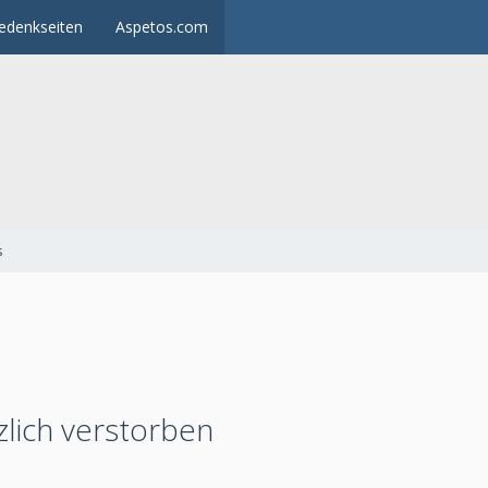
edenkseiten
Aspetos.com
s
zlich verstorben