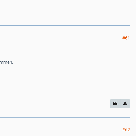
#61
kommen.
#62