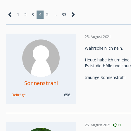
1
2
3
4
5
…
33
25. August 2021
Wahrscheinlich nein.
Heute habe ich um eine
Es ist die Hölle und kau
traurige Sonnenstrahl
Sonnenstrahl
Beiträge
656
25. August 2021
+1