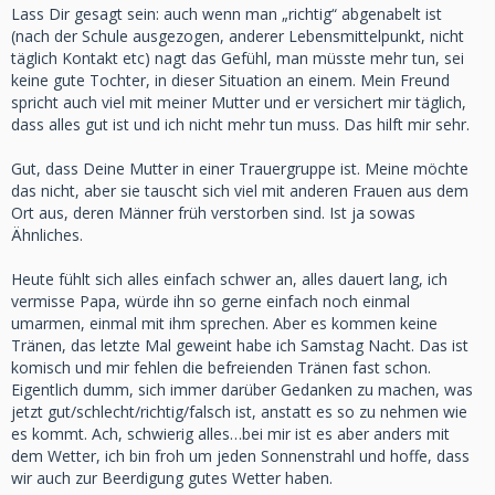
Lass Dir gesagt sein: auch wenn man „richtig“ abgenabelt ist
(nach der Schule ausgezogen, anderer Lebensmittelpunkt, nicht
täglich Kontakt etc) nagt das Gefühl, man müsste mehr tun, sei
keine gute Tochter, in dieser Situation an einem. Mein Freund
spricht auch viel mit meiner Mutter und er versichert mir täglich,
dass alles gut ist und ich nicht mehr tun muss. Das hilft mir sehr.
Gut, dass Deine Mutter in einer Trauergruppe ist. Meine möchte
das nicht, aber sie tauscht sich viel mit anderen Frauen aus dem
Ort aus, deren Männer früh verstorben sind. Ist ja sowas
Ähnliches.
Heute fühlt sich alles einfach schwer an, alles dauert lang, ich
vermisse Papa, würde ihn so gerne einfach noch einmal
umarmen, einmal mit ihm sprechen. Aber es kommen keine
Tränen, das letzte Mal geweint habe ich Samstag Nacht. Das ist
komisch und mir fehlen die befreienden Tränen fast schon.
Eigentlich dumm, sich immer darüber Gedanken zu machen, was
jetzt gut/schlecht/richtig/falsch ist, anstatt es so zu nehmen wie
es kommt. Ach, schwierig alles…bei mir ist es aber anders mit
dem Wetter, ich bin froh um jeden Sonnenstrahl und hoffe, dass
wir auch zur Beerdigung gutes Wetter haben.