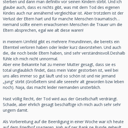
sterben und dann man definitiv vor seinen Kindern stirbt. Und ich
glaube auch, dass es nichts gibt, was mit dem Tod des eigenen
Kindes auch nur annähernd vergleichbar ist. Aber trotzdem ist der
Verlust der Eltern hart und für manche Menschen traumatisch…
niemand sollte einem erwachsenen Menschen die Trauer um die
Eltern absprechen, egal wie alt diese waren!
in meinem Umfeld gibt es mehrere FreundInnen, die bereits ein
Elternteil verloren haben oder leider kurz davorstehen. Und auch
die, die noch beide Eltern haben, sind sehr verständnisvoll.Deshalb
fühle ich mich nicht unnormal.
Aber eine Bekannte hat zu meiner Mutter gesagt, dass sie es
total unglaublich findet, dass mein Vater gestorben ist, weil bei
uns alles immer so gut läuft und so schön ist und nie jemand
„jung“ stirbt (Großeltern sind alle seeeehr alt geworden bzw leben
noch). Naja, das macht leider niemanden unsterblich.
Hast völlig Recht, der Tod wird aus der Gesellschaft verdrängt.
Schade, aber ehrlich gesagt beschäftige ich mich auch sehr sehr
ungern damit.
Als Vorbereitung auf die Beerdigung in einer Woche war ich heute
auf dem Friedhof spazieren. Hab auf ner Bank ne Runde geheult,