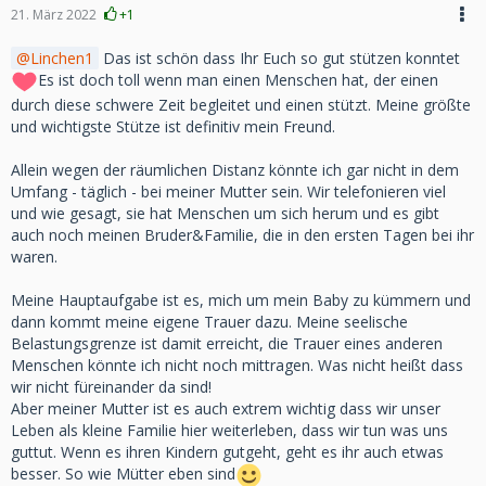
stützen können.
21. März 2022
+1
Ich bin sogar in der ersten Zeit abends zu ihm gefahren um
in Mamas Bett zu schlafen ...was auch Probleme mit sich
Linchen1
Das ist schön dass Ihr Euch so gut stützen konntet
brachte weil da ja diese Ausgangsbeschränkungen
Es ist doch toll wenn man einen Menschen hat, der einen
bestanden aber ich hab nicht ein einziges mal Strafe zahlen
durch diese schwere Zeit begleitet und einen stützt. Meine größte
müssen denn diese Polizisten sind auch Menschen die
und wichtigste Stütze ist definitiv mein Freund.
haben sich eher gesorgt das ich heil ankomme so wie ich
geweint habe...einmal haben sie mich beim Weinkrampf
Allein wegen der räumlichen Distanz könnte ich gar nicht in dem
gesehen am Straßenrand als ich erbrechen musste...sie
Umfang - täglich - bei meiner Mutter sein. Wir telefonieren viel
wollten einen Rettungswagen rufen bis ich ihnen sagen
und wie gesagt, sie hat Menschen um sich herum und es gibt
konnte das das immer mal wieder vorkommt das ich meine
auch noch meinen Bruder&Familie, die in den ersten Tagen bei ihr
Mama verloren habe und auf dem Weg zu meinem Papa bin
waren.
weil ich es anders nicht ausgehalten habe.
Meine Hauptaufgabe ist es, mich um mein Baby zu kümmern und
Nur mal so, es kommt natürlich immer darauf an welche
dann kommt meine eigene Trauer dazu. Meine seelische
Beziehung man hat.
Belastungsgrenze ist damit erreicht, die Trauer eines anderen
Meine zu Mama war eng wir waren eins sie war mein
Menschen könnte ich nicht noch mittragen. Was nicht heißt dass
Seelenmensch einfach alles.
wir nicht füreinander da sind!
Aber meiner Mutter ist es auch extrem wichtig dass wir unser
Vlg. Linchen
Leben als kleine Familie hier weiterleben, dass wir tun was uns
guttut. Wenn es ihren Kindern gutgeht, geht es ihr auch etwas
besser. So wie Mütter eben sind