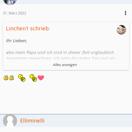
21. März 2022
Linchen1 schrieb:
Ihr Lieben,
also mein Papa und ich sind in dieser Zeit unglaublich
zusammen gewachsen, ich sehe ihn jeden Tag und am
Wochenende hören wir uns per Telefon.
Alles anzeigen
Wir haben uns gegenseitig gehalten und gestützt ohne Papa
hätte ich das mit Sicherheit nicht überstanden und er nicht
ohne mich.
Also ich sehe das ganz anders...und ich würde auch nie
anders handeln.
Wir waren eine kleine Familie Mama ich und Papa eine
Einheit.
Jetzt sind nur wir 2 noch übrig was für mich sowieso schon
ein Alptraum ist.
Elliminelli
Wieso sollte ich jetzt meinen Papa damit allein lassen, allein
laufen lassen wenn wir uns doch gegenseitig viel besser