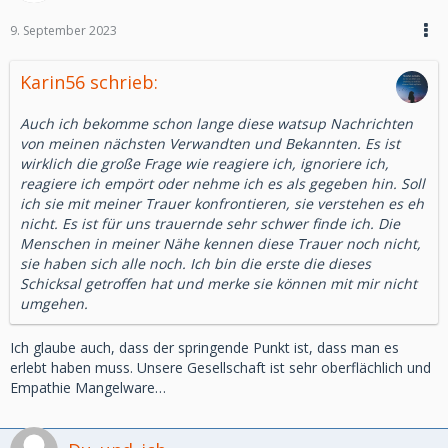
So sass ich am Neckarufer und habe auf das Wasser
9. September 2023
gestarrt und in Erinnerungen geschwelgt und war einfach
nur traurig.
Jetzt ist nichts mehr perfekt.
Karin56 schrieb:
Auch ich bekomme schon lange diese watsup Nachrichten
von meinen nächsten Verwandten und Bekannten. Es ist
wirklich die große Frage wie reagiere ich, ignoriere ich,
reagiere ich empört oder nehme ich es als gegeben hin. Soll
ich sie mit meiner Trauer konfrontieren, sie verstehen es eh
nicht. Es ist für uns trauernde sehr schwer finde ich. Die
Menschen in meiner Nähe kennen diese Trauer noch nicht,
sie haben sich alle noch. Ich bin die erste die dieses
Schicksal getroffen hat und merke sie können mit mir nicht
umgehen.
Ich glaube auch, dass der springende Punkt ist, dass man es
erlebt haben muss. Unsere Gesellschaft ist sehr oberflächlich und
Empathie Mangelware…