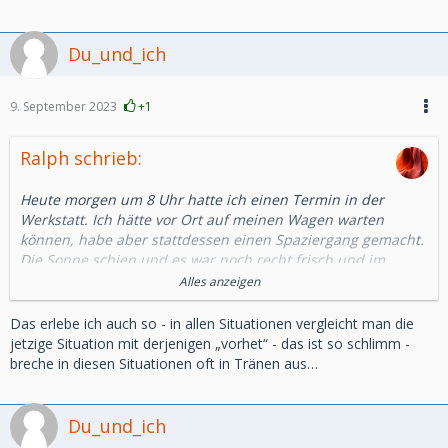
Du_und_ich
9. September 2023
+1
Ralph schrieb:
Heute morgen um 8 Uhr hatte ich einen Termin in der
Werkstatt. Ich hätte vor Ort auf meinen Wagen warten
können, habe aber stattdessen einen Spaziergang gemacht.
Die Sonne schien und es war noch recht frisch und im
angrenzenden Park war nur wenig Publikum unterwegs.
Alles anzeigen
Unter normalen Umständen hätte ich meinen kleinen
Spaziergang genossen.
Das erlebe ich auch so - in allen Situationen vergleicht man die
Früher wäre ich danach noch beim Bäcker vorbeigefahren
jetzige Situation mit derjenigen „vorhet“ - das ist so schlimm -
und hätte alles für das gemeinsame Frühstück mit meiner
breche in diesen Situationen oft in Tränen aus…
Frau besorgt.
Ich hätte sie vorher angerufen und sie hätte mich bereits
mit einem Kaffee erwartet.
Du_und_ich
Alles wäre perfekt gewesen.