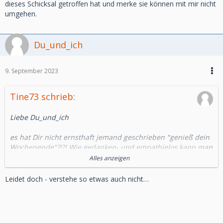
dieses Schicksal getroffen hat und merke sie können mit mir nicht
umgehen.
Du_und_ich
9. September 2023
Tine73 schrieb:
Liebe Du_und_ich
es hat Dir nicht ernsthaft jemand geschrieben "genieß dein
Wochenende"?!?! Wie gedanken- und empathielos kann man
denn bitte sein?! Unglaublich!
Alles anzeigen
Herzliche Grüße
Leidet doch - verstehe so etwas auch nicht…
Tine