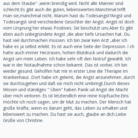
aus dem Staube" ,wenn brenzlig wird. Nicht alle Männer sind
schlecht.Es gibt auch die guten, liebenswerten.Manchmal trifft
man sie,manchmal nicht. Warum hast du Todesangst?Angst und
Todesangst sind verschiedene Gesichter der Angst. Angst ist doch
vom Ursprung her etwas Positives. Sie beschützt uns.Aber Es gibt
eben auch unbegründete Angst ,die aber tiefe Ursachen hat. Du
hast viel durchmachen müssen. Ich bin zwar kein Arzt ,aber ich
habe es ja selbst erlebt. Es ist auch eine Seite der Depression. I ch
hatte auch immer Herzrasen, hohen Blutdruck und dadurch die
Angst um mein Leben. Ich habe sehr oft den Notruf gewählt. Ich
war in der Notaufnahme schon bekannt. Das ist vorbei. Ich bin
wieder gesund. Geholfen hat mir in erster Linie die Therapie im
Krankenhaus .Dort habe ich gelernt, die Angst anzunehmen ,durch
sie durchzugehen und daß sie mich nicht umbringt.Durch dieses
Wissen und ständiges " Üben" haben Panik ud Angst die Macht
über mich verloren. Es ist letztendlich eine reine Kopfsache.Eins
möchte ich noch sagen, um dir Mut zu machen. Der Mensch hat
große Kräfte, wenn es darum geht, das Leben zu erhalten und
lebenswert zu machen. Du hast sie auch, glaube an dich.Liebe
Grüße von Christine.