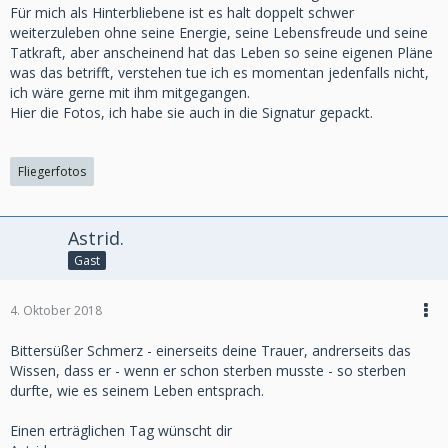
Für mich als Hinterbliebene ist es halt doppelt schwer
letzten Lebensabschnitt noch eine neue Partnerschaft mit
weiterzuleben ohne seine Energie, seine Lebensfreude und seine
einem Mann vorgesehen
Tatkraft, aber anscheinend hat das Leben so seine eigenen Pläne
ist. Diese Mitteilungen helfen mir dabei durchzuhalten,
was das betrifft, verstehen tue ich es momentan jedenfalls nicht,
denn ohne das hätte
ich wäre gerne mit ihm mitgegangen.
ich meine Hoffnung schon komplett verloren und was dann
Hier die Fotos, ich habe sie auch in die Signatur gepackt.
sein würde, möchte
ich mir erst gar nicht ausmalen.
Fliegerfotos
Astrid.
Gast
4. Oktober 2018
Bittersüßer Schmerz - einerseits deine Trauer, andrerseits das
Wissen, dass er - wenn er schon sterben musste - so sterben
durfte, wie es seinem Leben entsprach.
Einen erträglichen Tag wünscht dir