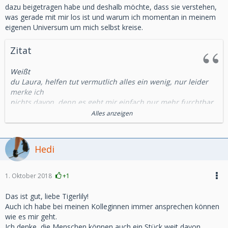
dazu beigetragen habe und deshalb möchte, dass sie verstehen,
was gerade mit mir los ist und warum ich momentan in meinem
eigenen Universum um mich selbst kreise.
Zitat
Weißt
du Laura, helfen tut vermutlich alles ein wenig, nur leider
merke ich
nichts davon, denn es geht mir einfach nur mehr furchtbar
schlecht und
Alles anzeigen
von kurzen Pausen abgesehen, wo ich nicht so viel fühle,
kommt es mir vor,
je mehr Zeit vergeht, umso schlechter geht es mir, weil ich
Hedi
jetzt erst
nach und nach begreife, was wirklich geschehen ist - nicht
nur mein geliebter
1. Oktober 2018
+1
langjähriger Lebenspartner ist für immer weg, ich bin jetzt
ganz allein,
Das ist gut, liebe Tigerlily!
weil mit ihm auch alle meine Lebensmenschen, alle
Auch ich habe bei meinen Kolleginnen immer ansprechen können
Menschen, denen ich blind
wie es mir geht.
vertrauen konnte, gestorben und damit für immer weg sind.
Ich denke, die Menschen können auch ein Stück weit davon