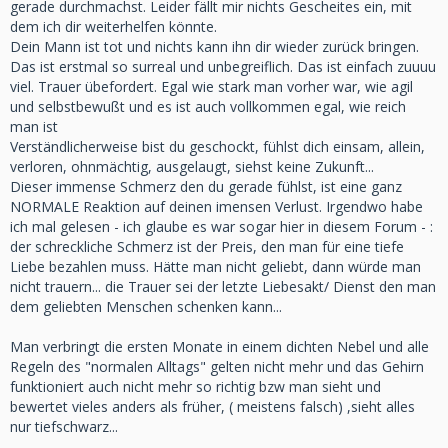
gerade durchmachst. Leider fällt mir nichts Gescheites ein, mit
dem ich dir weiterhelfen könnte.
Dein Mann ist tot und nichts kann ihn dir wieder zurück bringen.
Das ist erstmal so surreal und unbegreiflich. Das ist einfach zuuuu
viel. Trauer übefordert. Egal wie stark man vorher war, wie agil
und selbstbewußt und es ist auch vollkommen egal, wie reich
man ist
Verständlicherweise bist du geschockt, fühlst dich einsam, allein,
verloren, ohnmächtig, ausgelaugt, siehst keine Zukunft...
Dieser immense Schmerz den du gerade fühlst, ist eine ganz
NORMALE Reaktion auf deinen imensen Verlust. Irgendwo habe
ich mal gelesen - ich glaube es war sogar hier in diesem Forum - :
der schreckliche Schmerz ist der Preis, den man für eine tiefe
Liebe bezahlen muss. Hätte man nicht
geliebt, dann würde man
nich
t trauern... die Trauer sei der letzte
Liebesakt/ Dienst den man
dem geliebten Menschen schenken kann...
Man verbringt die ersten Monate in einem dichten Nebel und alle
Regeln des "normalen Alltags" gelten nicht mehr und das Gehirn
funktioniert auch nicht mehr so richtig bzw man sieht und
bewertet vieles anders als früher, ( meistens falsch) ,sieht alles
nur tiefschwarz...