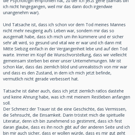
die Psychologin empfohlen hat, zu der ich jetzt gehe (damals bin
ich nicht hingegangen, weil mir das dann doch irgendwie
unangenehm war).
Und Tatsache ist, dass ich schon vor dem Tod meines Mannes
nicht mehr neugierig aufs Leben war, sondern mir das so
ausgemalt habe, dass ich mich um ihn kümmere und er sicher
sehr alt wird, so gesund und vital wie er war und ich dann mit
Mitte Siebzig einfach in der Vergangenheit lebe und auf den Tod
warte. Immer im Kopf die Wunschvorstellung, dass wir vielleicht
gemeinsam sterben bei einer unser Unternehmungen. Mir ist
schon klar, dass das ziemlich blöd und unrealistisch von mir war
und dass es den Zustand, in dem ich mich jetzt befinde,
vermutlich nicht gerade verbessert hat.
Tatsache ist daher auch, dass ich jetzt ziemlich ratlos dastehe
und keine Ahnung habe, was ich mit meinem Restleben anfangen
soll.
Der Schmerz der Trauer ist die eine Geschichte, das Vermissen,
die Sehnsucht, die Einsamkeit. Darin tröstet mich die spirituelle
Literatur, denn ich bin zunehmend so gestimmt, dass ich fest
daran glaube, dass es ihn noch gibt auf der anderen Seite und ich
bin mir auch sicher, dass er wollen würde, dass es mir gut geht