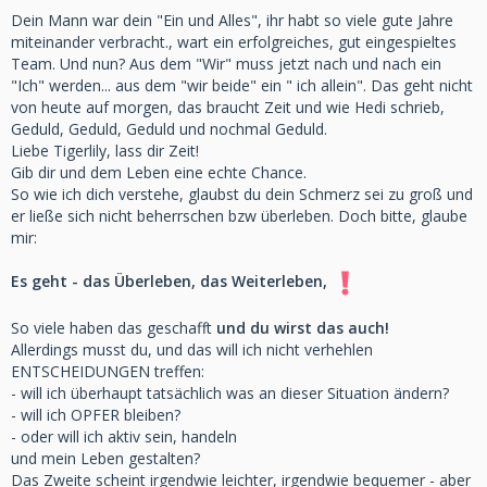
Dein Mann war dein "Ein und Alles", ihr habt so viele gute Jahre
miteinander verbracht., wart ein erfolgreiches, gut eingespieltes
Team. Und nun? Aus d
em "Wir" muss jetzt nach und nach ein
"Ich" werden... aus dem "wir beide" ein " ich allein". Das geht nicht
von heute auf morgen, das braucht Zeit und wie Hedi schrieb,
Geduld, Geduld, Geduld und nochmal Geduld.
Liebe Tigerlily, lass dir Zeit!
Gib dir und dem Leben eine echte Chance.
So wie ich dich verstehe, glaubst du dein Schmerz sei zu groß und
er ließe sich nicht beherrschen bzw überleben. Doch bitte, glaube
mir:
Es geht - das Überleben, das
Weiterleben,
So viele haben das geschafft
und du wirst
das auch!
Allerdings musst du, und das will ich nicht verhehlen
ENTSCHEIDUNGEN treffen:
- will ich überhaupt tatsächlich was an dieser Situation ändern?
- will ich OPFER bleiben?
- oder will ich aktiv sein, handeln
und mein Leben gestalten?
Das Zweite scheint irgendwie leichter, irgendwie bequemer - aber