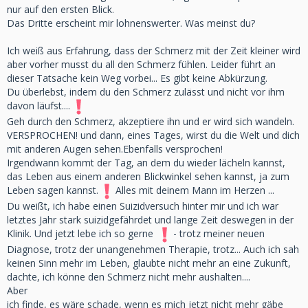
nur auf den ersten Blick.
Das Dritte erscheint mir lohnenswerter. Was meinst du?
Ich weiß aus Erfahrung, dass der Schmerz mit der Zeit kleiner wird
aber vorher musst du all den Schmerz fühlen. Leider führt an
dieser Tatsache kein Weg vorbei... Es gibt keine Abkürzung.
Du überlebst, indem du den Schmerz zulässt und nicht vor ihm
davon läufst....
Geh durch den Schmerz, akzeptiere ihn und er wird sich wandeln.
VERSPROCHEN! und dann, eines Tages, wirst du die Welt und dich
mit anderen Augen sehen.Ebenfalls versprochen!
Irgendwann kommt der Tag, an dem du wieder lächeln kannst,
das Leben aus einem anderen Blickwinkel sehen kannst, ja zum
Leben sagen kannst.
Alles mit deinem Mann im Herzen ...
Du weißt, ich habe einen Suizidversuch hinter mir und ich war
letztes Jahr stark suizidgefährdet und lange Zeit deswegen in der
Klinik. Und jetzt lebe ich so gerne
- trotz meiner neuen
Diagnose, trotz der unangenehmen Therapie, trotz... Auch ich sah
keinen Sinn mehr im Leben, glaubte nicht mehr an eine Zukunft,
dachte, ich könne den Schmerz nicht mehr aushalten....
Aber
ich finde, es wäre schade, wenn es mich jetzt nicht mehr gäbe