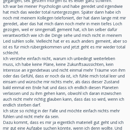
gegangen, seit gestern morgen ist es leider ganz schlimm.
Ich war bei meiner Psychologin und habe geredet und irgendwie
hat mich das wieder total runtergezogen. Später dann habe ich
noch mit meinem Kollegen telefoniert, der hat dann lange mit mir
geredet, aber das hat mich dann noch mehr in mein tiefes Loch
gezogen, weil er sinngemäß gemeint hat, ich bin selber dafür
verantwortlich wie ich die Dinge sehe und mich nicht in meinem
Leid suhlen solle. Vielleicht hat er es auch anders gemeint, aber so
ist es für mich rübergekommen und jetzt geht es mir wieder total
schlecht.
Ich verstehe einfach nicht, warum ich unbedingt weiterleben
muss, ich habe keine Pläne, keine Zukunftsaussichten, kein
Interesse an irgendetwas und nicht einmal mehr Träume von ihm
oder das Gefühl, dass er noch da ist, ich fühle mich total leer und
einsam und wünsche mir nichts mehr, als dass dieser Zustand
bald einmal ein Ende hat und dass ich endlich diesen Planeten
verlassen und zu ihm gehen kann, obwohl ich daran inzwischen
auch nicht mehr richtig glauben kann, dass das so wird, wenn ich
endlich sterben darf.
Ich sitze so richtig in der Falle und möchte einfach nichts mehr
fühlen und nicht mehr da sein.
Dazu kommt, dass es mir ja eigentlich materiell gut geht und ich
mir gut eine Aufgabe suchen könnte, wenn ich denn wollte. Und