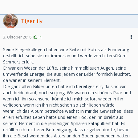
damit jeden einzelnen
Tag irgendwie zu überstehen und mich zu motivieren
weiterzumachen. Meine
Psychologin hilft mir dabei, indem sie sagt, das wäre normal
Tigerlily
und es würde
sich auch wieder ändern, aber es braucht Zeit. Meine
3. Oktober 2018
+1
Energetikerin, die
mich auch immer wieder aufbaut hat mir gesagt, sie hat
Seine Fliegerkollegen haben eine Seite mit Fotos als Erinnerung
gesehen, dass der
erstellt, ich sehe sie mir immer an und werde von bittersüßem
Tod meines Mannes in meinem Lebensplan steht, weil ich in
Schmerz erfüllt.
dieser Inkarnation
Er war ein Wesen der Lüfte, seine himmelblauen Augen, seine
lernen soll, alleine mit mir selbst zu leben und auch wieder
umwerfende Energie, die aus jedem der Bilder förmlich leuchtet,
Lebensfreude
da war er in seinem Element.
zu finden. Dann war ich noch bei einem Medium, die mir
Die ganz alten Bilder unten habe ich bereitgestellt, da sind wir
wiederum gesagt
auch beide drauf, noch so jung! Wir waren ein schönes Paar und
hat, dass ich den Trauerweg zu Ende gehen muss und dass
wenn ich ihn so ansehe, könnte ich mich sofort wieder in ihn
es mindestens ein
verlieben, wenn ich ihn nicht schon so sehr lieben würde.
Jahr dauern wird, bis ich soweit bin, meinen Lebensweg neu
Wenn ich das Album betrachte wächst in mir die Gewissheit, dass
zu beginnen,
er ein erfülltes Leben hatte und einen Tod, der ihn direkt aus
dass ich aber in dieser Zeit eine Freundin finden werde, die
seinem Element in die jenseitigen Sphären katapultiert hat. Es
mir hilft
erfüllt mich mit tiefer Befriedigung, dass er gehen durfte, bevor
meine Lebensfreude wieder zu finden und dass später für
ihn die Beschwerden des Alters an den Boden gebunden hätten.
mich in meinem