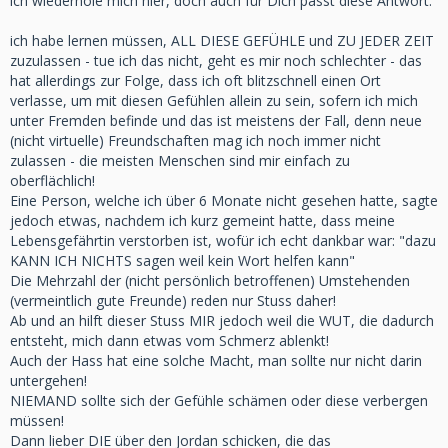
ich wiederhole mich hier, doch auch für Dich passt diese Antwort:
ich habe lernen müssen, ALL DIESE GEFÜHLE und ZU JEDER ZEIT
zuzulassen - tue ich das nicht, geht es mir noch schlechter - das
hat allerdings zur Folge, dass ich oft blitzschnell einen Ort
verlasse, um mit diesen Gefühlen allein zu sein, sofern ich mich
unter Fremden befinde und das ist meistens der Fall, denn neue
(nicht virtuelle) Freundschaften mag ich noch immer nicht
zulassen - die meisten Menschen sind mir einfach zu
oberflächlich!
Eine Person, welche ich über 6 Monate nicht gesehen hatte, sagte
jedoch etwas, nachdem ich kurz gemeint hatte, dass meine
Lebensgefährtin verstorben ist, wofür ich echt dankbar war: "dazu
KANN ICH NICHTS sagen weil kein Wort helfen kann"
Die Mehrzahl der (nicht persönlich betroffenen) Umstehenden
(vermeintlich gute Freunde) reden nur Stuss daher!
Ab und an hilft dieser Stuss MIR jedoch weil die WUT, die dadurch
entsteht, mich dann etwas vom Schmerz ablenkt!
Auch der Hass hat eine solche Macht, man sollte nur nicht darin
untergehen!
NIEMAND sollte sich der Gefühle schämen oder diese verbergen
müssen!
Dann lieber DIE über den Jordan schicken, die das