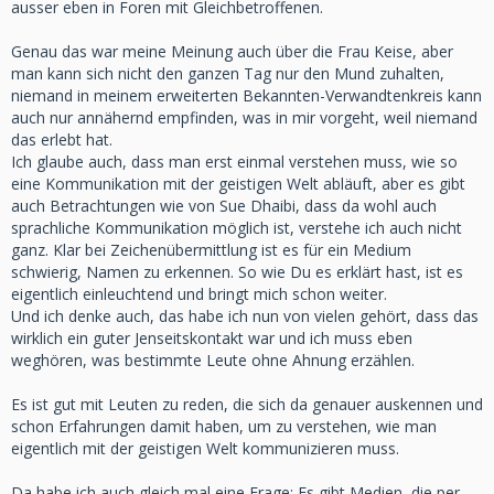
ausser eben in Foren mit Gleichbetroffenen.
Genau das war meine Meinung auch über die Frau Keise, aber
man kann sich nicht den ganzen Tag nur den Mund zuhalten,
niemand in meinem erweiterten Bekannten-Verwandtenkreis kann
auch nur annähernd empfinden, was in mir vorgeht, weil niemand
das erlebt hat.
Ich glaube auch, dass man erst einmal verstehen muss, wie so
eine Kommunikation mit der geistigen Welt abläuft, aber es gibt
auch Betrachtungen wie von Sue Dhaibi, dass da wohl auch
sprachliche Kommunikation möglich ist, verstehe ich auch nicht
ganz. Klar bei Zeichenübermittlung ist es für ein Medium
schwierig, Namen zu erkennen. So wie Du es erklärt hast, ist es
eigentlich einleuchtend und bringt mich schon weiter.
Und ich denke auch, das habe ich nun von vielen gehört, dass das
wirklich ein guter Jenseitskontakt war und ich muss eben
weghören, was bestimmte Leute ohne Ahnung erzählen.
Es ist gut mit Leuten zu reden, die sich da genauer auskennen und
schon Erfahrungen damit haben, um zu verstehen, wie man
eigentlich mit der geistigen Welt kommunizieren muss.
Da habe ich auch gleich mal eine Frage: Es gibt Medien, die per