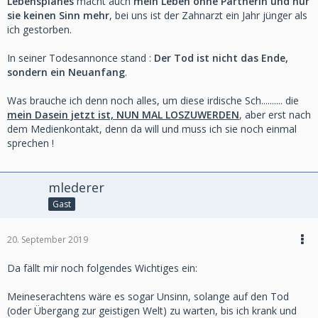
Lebensplanes
macht auch
mein Leben ohne Partnerin und nur
sie keinen Sinn mehr
, bei uns ist der Zahnarzt ein Jahr jünger als
ich gestorben.
In seiner Todesannonce stand :
Der Tod ist nicht das Ende,
sondern ein Neuanfang
.
Was brauche ich denn noch alles, um diese irdische Sch.......... die
mein Dasein jetzt ist, NUN MAL LOSZUWERDEN
, aber erst nach
dem Medienkontakt, denn da will und muss ich sie noch einmal
sprechen !
mlederer
Gast
20. September 2019
Da fällt mir noch folgendes Wichtiges ein:
Meineserachtens wäre es sogar Unsinn, solange auf den Tod
(oder Übergang zur geistigen Welt) zu warten, bis ich krank und